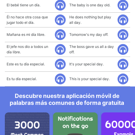
El bebé tiene un día.
The baby is one day old.
Él no hace otra cosa que
He does nothing but play
jugar todo el día.
all day.
Mañana es mi día libre.
Tomorrow's my day off.
El jefe nos dio a todos un
The boss gave us all a day
día libre.
off.
Este es tu día especial.
It's your special day.
Es tu día especial.
This is your special day.
Descubre nuestra aplicación móvil de
palabras más comunes de forma gratuita