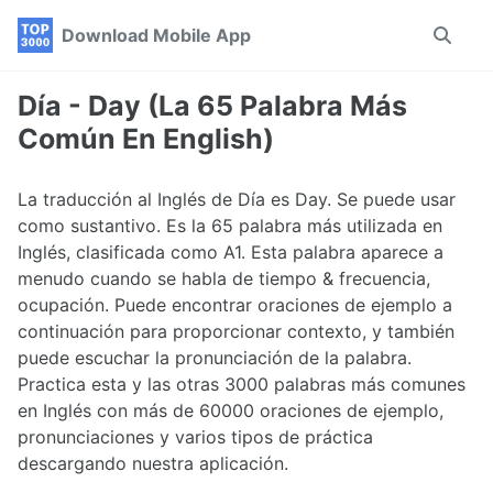
Skip
Skip
Skip
Download Mobile App
Toggle
to
to
to
search
primary
content
footer
navigation
Día - Day (La 65 Palabra Más
Común En English)
La traducción al Inglés de Día es Day. Se puede usar
como sustantivo. Es la 65 palabra más utilizada en
Inglés, clasificada como A1. Esta palabra aparece a
menudo cuando se habla de tiempo & frecuencia,
ocupación. Puede encontrar oraciones de ejemplo a
continuación para proporcionar contexto, y también
puede escuchar la pronunciación de la palabra.
Practica esta y las otras 3000 palabras más comunes
en Inglés con más de 60000 oraciones de ejemplo,
pronunciaciones y varios tipos de práctica
descargando nuestra aplicación.