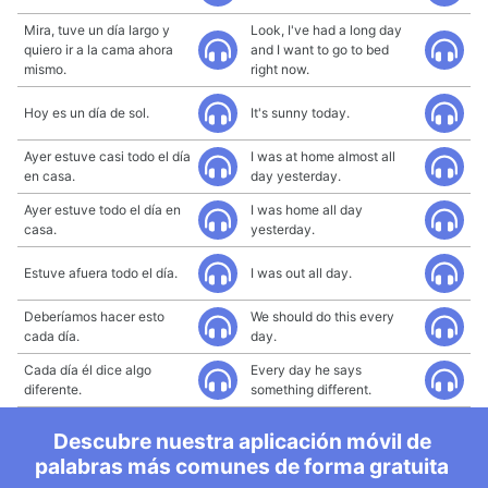
Mira, tuve un día largo y
Look, I've had a long day
quiero ir a la cama ahora
and I want to go to bed
mismo.
right now.
Hoy es un día de sol.
It's sunny today.
Ayer estuve casi todo el día
I was at home almost all
en casa.
day yesterday.
Ayer estuve todo el día en
I was home all day
casa.
yesterday.
Estuve afuera todo el día.
I was out all day.
Deberíamos hacer esto
We should do this every
cada día.
day.
Cada día él dice algo
Every day he says
diferente.
something different.
Descubre nuestra aplicación móvil de
palabras más comunes de forma gratuita