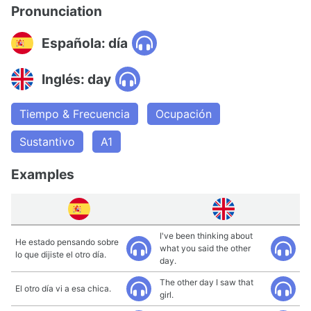
Pronunciation
Española: día
Inglés: day
Tiempo & Frecuencia
Ocupación
Sustantivo
A1
Examples
I've been thinking about
He estado pensando sobre
what you said the other
lo que dijiste el otro día.
day.
The other day I saw that
El otro día vi a esa chica.
girl.