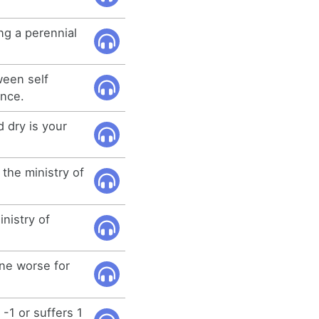
ng a perennial
ween self
ence.
 dry is your
the ministry of
nistry of
ne worse for
-1 or suffers 1