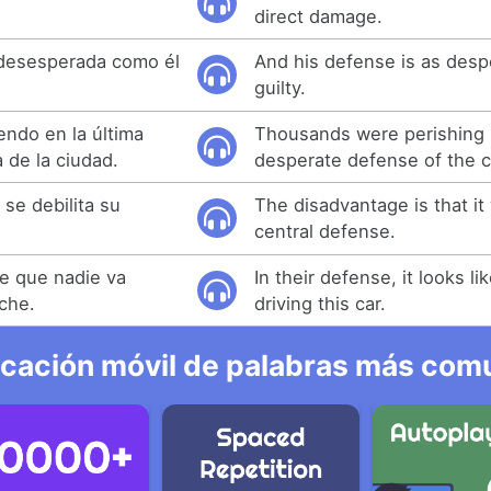
direct damage.
 desesperada como él
And his defense is as desp
guilty.
endo en la última
Thousands were perishing i
de la ciudad.
desperate defense of the ci
se debilita su
The disadvantage is that i
central defense.
e que nadie va
In their defense, it looks li
che.
driving this car.
icación móvil de palabras más comu