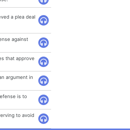
ved a plea deal
fense against
es that approve
an argument in
efense is to
erving to avoid