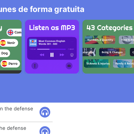
nes de forma gratuita
in the defense
 the defense