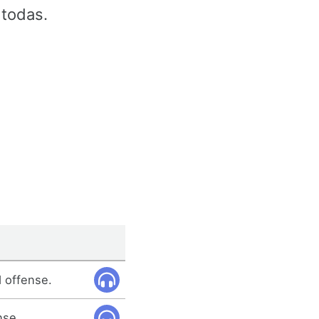
 todas.
 offense.
nse.