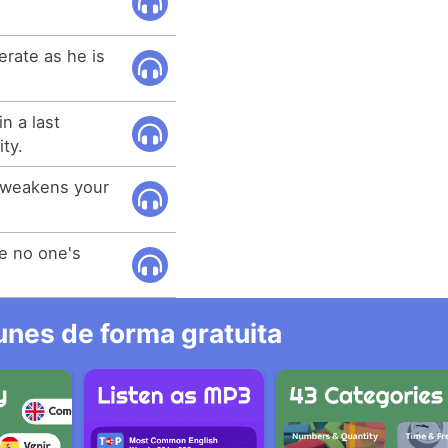
erate as he is
n a last
ty.
t weakens your
ke no one's
nes de forma gratuita