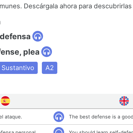
munes. Descárgala ahora para descubrirlas
n
 defensa
fense, plea
Sustantivo
A2
el ataque.
The best defense is a good
fensa personal.
You should learn self-defe