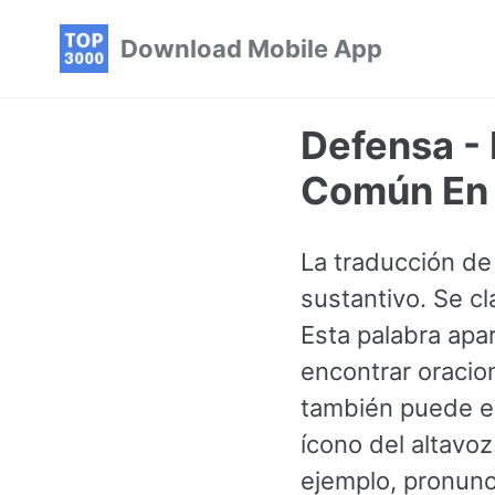
Skip
Skip
Skip
Download Mobile App
to
to
to
primary
content
footer
navigation
Defensa - 
Común En 
La traducción de
sustantivo. Se cl
Esta palabra ap
encontrar oracio
también puede es
ícono del altavo
ejemplo, pronunc