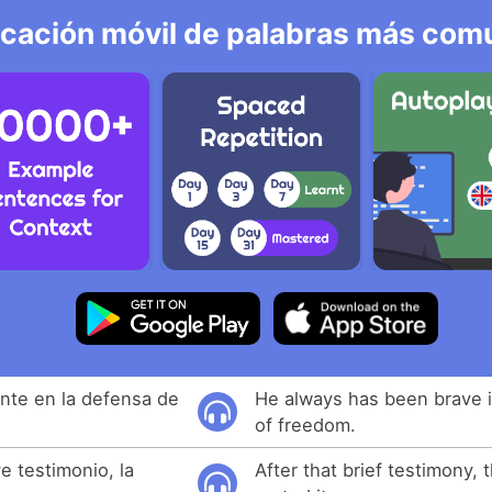
icación móvil de palabras más comu
ente en la defensa de
He always has been brave 
of freedom.
 testimonio, la
After that brief testimony,