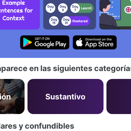
aparece en las siguientes categoría
ión
Sustantivo
lares y confundibles