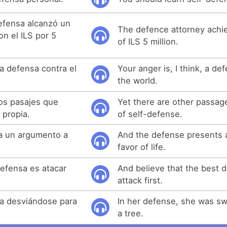
defensa alcanzó un
The defence attorney achie
n el ILS por 5
of ILS 5 million.
na defensa contra el
Your anger is, I think, a de
the world.
os pasajes que
Yet there are other passag
 propia.
of self-defense.
ta un argumento a
And the defense presents 
favor of life.
defensa es atacar
And believe that the best d
attack first.
ba desviándose para
In her defense, she was sw
a tree.