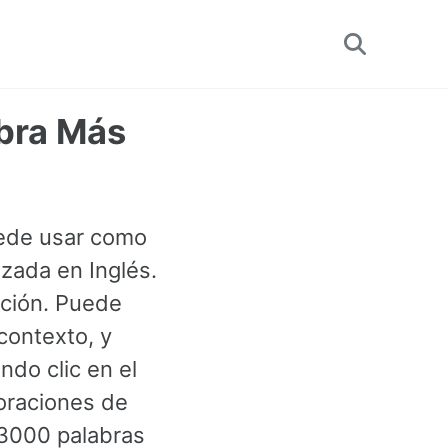
Toggle
search
abra Más
uede usar como
izada en Inglés.
ción. Puede
contexto, y
do clic en el
 oraciones de
 3000 palabras