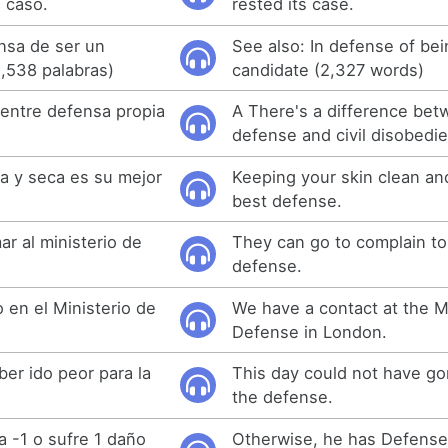
 caso.
rested its case.
nsa de ser un
See also: In defense of bei
,538 palabras)
candidate (2,327 words)
 entre defensa propia
A There's a difference bet
.
defense and civil disobedi
ia y seca es su mejor
Keeping your skin clean and
best defense.
ar al ministerio de
They can go to complain to 
defense.
en el Ministerio de
We have a contact at the Mi
Defense in London.
ber ido peor para la
This day could not have go
the defense.
a -1 o sufre 1 daño
Otherwise, he has Defense 