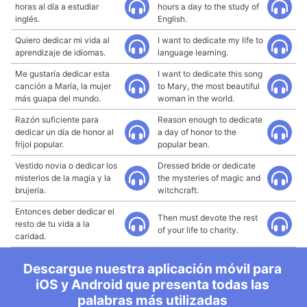
horas al día a estudiar
hours a day to the study of
inglés.
English.
Quiero dedicar mi vida al
I want to dedicate my life to
aprendizaje de idiomas.
language learning.
Me gustaría dedicar esta
I want to dedicate this song
canción a María, la mujer
to Mary, the most beautiful
más guapa del mundo.
woman in the world.
Razón suficiente para
Reason enough to dedicate
dedicar un día de honor al
a day of honor to the
frijol popular.
popular bean.
Vestido novia o dedicar los
Dressed bride or dedicate
misterios de la magia y la
the mysteries of magic and
brujería.
witchcraft.
Entonces deber dedicar el
Then must devote the rest
resto de tu vida a la
of your life to charity.
caridad.
Descargue nuestra aplicación móvil para
iOS y Android que presenta todas las
palabras más utilizadas