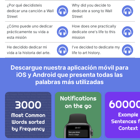
¿Por qué decidisteis
Why did you decide to
dedicar una canción a Wall
dedicate a song to Wall
Street
Street
¿Cómo puede uno dedicar
How does one practically
prácticamente su vida a
dedicate one's life to this
esta misión
mission
He decidido dedicar mi
I've decided to dedicate my
vida a la historia del arte.
life to art history.
Descargue nuestra aplicación móvil para
iOS y Android que presenta todas las
palabras más utilizadas