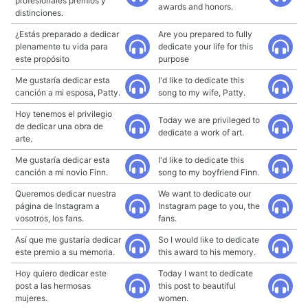
profesionales premios y
awards and honors.
distinciones.
¿Estás preparado a dedicar
Are you prepared to fully
plenamente tu vida para
dedicate your life for this
este propósito
purpose
Me gustaría dedicar esta
I'd like to dedicate this
canción a mi esposa, Patty.
song to my wife, Patty.
Hoy tenemos el privilegio
Today we are privileged to
de dedicar una obra de
dedicate a work of art.
arte.
Me gustaría dedicar esta
I'd like to dedicate this
canción a mi novio Finn.
song to my boyfriend Finn.
Queremos dedicar nuestra
We want to dedicate our
página de Instagram a
Instagram page to you, the
vosotros, los fans.
fans.
Así que me gustaría dedicar
So I would like to dedicate
este premio a su memoria.
this award to his memory.
Hoy quiero dedicar este
Today I want to dedicate
post a las hermosas
this post to beautiful
mujeres.
women.