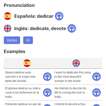
Pronunciation
Española: dedicar
Inglés: dedicate, devote
Verbo
A1
Examples
Quiero dedicar esta
I want to dedicate this song
canción a la mujer más
to the most beautiful
bella del mundo.
woman in the world.
Él planea dedicar su vida a
He intends to devote his
curar a los enfermos en la
life to curing the sick in
India.
India.
Pretendo dedicar un par de
I intend to devote a few