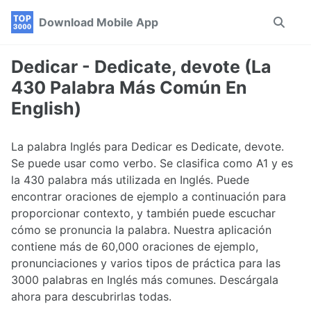
Skip
Skip
Skip
Download Mobile App
Toggle
to
to
to
search
primary
content
footer
navigation
Dedicar - Dedicate, devote (La
430 Palabra Más Común En
English)
La palabra Inglés para Dedicar es Dedicate, devote.
Se puede usar como verbo. Se clasifica como A1 y es
la 430 palabra más utilizada en Inglés. Puede
encontrar oraciones de ejemplo a continuación para
proporcionar contexto, y también puede escuchar
cómo se pronuncia la palabra. Nuestra aplicación
contiene más de 60,000 oraciones de ejemplo,
pronunciaciones y varios tipos de práctica para las
3000 palabras en Inglés más comunes. Descárgala
ahora para descubrirlas todas.