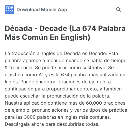
Skip
Skip
Skip
Download Mobile App
Toggle
to
to
to
search
primary
content
footer
navigation
Década - Decade (La 674 Palabra
Más Común En English)
La traducción al Inglés de Década es Decade. Esta
palabra aparece a menudo cuando se habla de tiempo
& frecuencia. Se puede usar como sustantivo. Se
clasifica como A1 y es la 674 palabra más utilizada en
Inglés. Puede encontrar oraciones de ejemplo a
continuación para proporcionar contexto, y también
puede escuchar la pronunciación de la palabra.
Nuestra aplicación contiene más de 60,000 oraciones
de ejemplo, pronunciaciones y varios tipos de práctica
para las 3000 palabras en Inglés más comunes.
Descárgala ahora para descubrirlas todas.