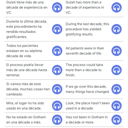
Gulati tiene más de una
Gulati has more than a
década de experiencia en
decade of experience in
VC.
VC.
Durante la última década,
During the last decade, this
este procedimiento ha
procedure has yielded
rendido resultados
gratifying results.
gratificantes.
Todos los pacientes
All patients were in their
estaban en su séptima
seventh decade of life.
década de vida.
El proceso podría llevar
The process could take
más de una década hasta
more than a decade to
terminar.
finish.
Si vamos más de esta
If we go over this decade,
década, muchas cosas han
many things have changed.
cambiado.
Mira, el lugar no ha sido
Look, the place hasn't been
usado en una década.
used in a decade.
No ha estado en Gotham
Has not been in Gotham in
en una década o más.
a decade or more.