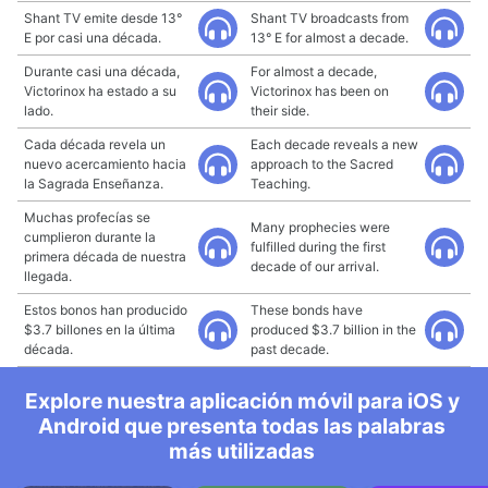
Shant TV emite desde 13°
Shant TV broadcasts from
E por casi una década.
13° E for almost a decade.
Durante casi una década,
For almost a decade,
Victorinox ha estado a su
Victorinox has been on
lado.
their side.
Cada década revela un
Each decade reveals a new
nuevo acercamiento hacia
approach to the Sacred
la Sagrada Enseñanza.
Teaching.
Muchas profecías se
Many prophecies were
cumplieron durante la
fulfilled during the first
primera década de nuestra
decade of our arrival.
llegada.
Estos bonos han producido
These bonds have
$3.7 billones en la última
produced $3.7 billion in the
década.
past decade.
Explore nuestra aplicación móvil para iOS y
Android que presenta todas las palabras
más utilizadas