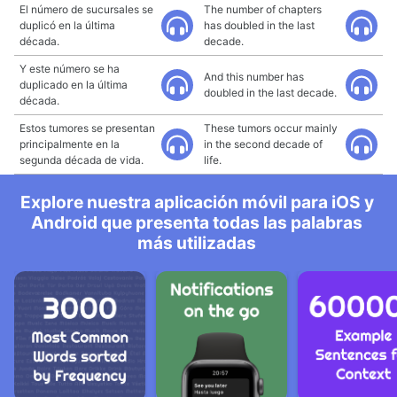
El número de sucursales se
The number of chapters
duplicó en la última
has doubled in the last
década.
decade.
Y este número se ha
And this number has
duplicado en la última
doubled in the last decade.
década.
Estos tumores se presentan
These tumors occur mainly
principalmente en la
in the second decade of
segunda década de vida.
life.
Explore nuestra aplicación móvil para iOS y
Android que presenta todas las palabras
más utilizadas