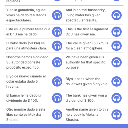
radianes.
Y en la ganadería, aguas
And in animal husbandry,
vivas ha dado resultados
living water has given
espectaculares.
spectacular results.
Esta es la primera tarea que
This is the first assignment
el Dr. J me ha dado.
Dr. J has given me.
El valor dado (50 km) es
The value given (50 km) is
para una atmósfera clara.
for a clean atmosphere.
Nosotros hemos sido dado
We have been given His
Su autoridad por este
authority for that specific
propósito específico.
purpose.
Blyo de nuevo cuando el
Blyo it back when the
dólar estaba dado 5
dollar was given 5 hryvnia.
hryvnia.
El banco le ha dado un
The bank has given you a
dividendo de $ 100.
dividend of $ 100.
Otro nombre dado a este
Another name given to this
libro santo es Moksha
holy book is Moksha
Shastra.
Shastra.