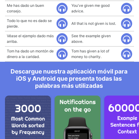
Me has dado un buen
You've given me good
consejo.
advice.
Todo lo que no es dado se
All that is not given is lost.
pierde.
Véase el ejemplo dado más
See the example given
arriba.
above.
Tom ha dado un montón de
Tom has given a lot of
dinero a la caridad.
money to charity.
Descargue nuestra aplicación móvil para
iOS y Android que presenta todas las
palabras más utilizadas