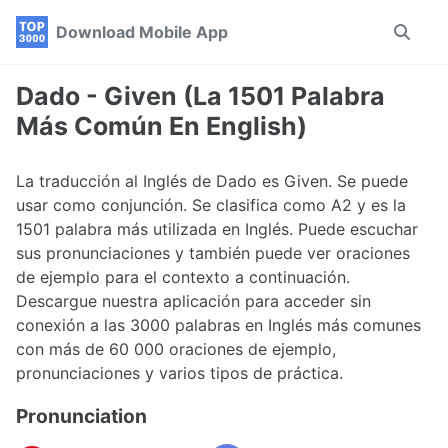
Skip
Skip
Skip
Download Mobile App
Toggle
to
to
to
search
primary
content
footer
navigation
Dado - Given (La 1501 Palabra
Más Común En English)
La traducción al Inglés de Dado es Given. Se puede
usar como conjunción. Se clasifica como A2 y es la
1501 palabra más utilizada en Inglés. Puede escuchar
sus pronunciaciones y también puede ver oraciones
de ejemplo para el contexto a continuación.
Descargue nuestra aplicación para acceder sin
conexión a las 3000 palabras en Inglés más comunes
con más de 60 000 oraciones de ejemplo,
pronunciaciones y varios tipos de práctica.
Pronunciation