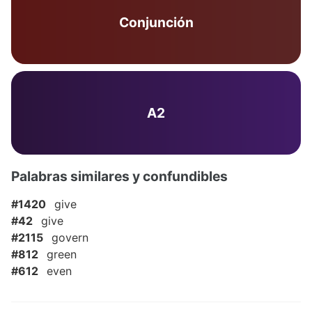
Conjunción
A2
Palabras similares y confundibles
#1420
give
#42
give
#2115
govern
#812
green
#612
even