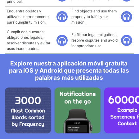
principal.
Encuentra objetos y
Find objects and use them
utilízalos correctamente
properly to fulfill your
para cumplir tu misión.
mission.
Cumplir con nuestras
Fulfill our legal obligations,
obligaciones legales,
resolve disputes and avoid
resolver disputas y evitar
inappropriate use.
usos inadecuados.
Explore nuestra aplicación móvil gratuita
para iOS y Android que presenta todas las
palabras más utilizadas