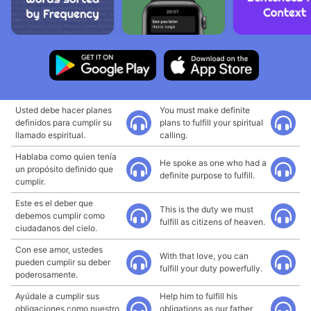
Usted debe hacer planes
You must make definite
definidos para cumplir su
plans to fulfill your spiritual
llamado espiritual.
calling.
Hablaba como quien tenía
He spoke as one who had a
un propósito definido que
definite purpose to fulfill.
cumplir.
Este es el deber que
This is the duty we must
debemos cumplir como
fulfill as citizens of heaven.
ciudadanos del cielo.
Con ese amor, ustedes
With that love, you can
pueden cumplir su deber
fulfill your duty powerfully.
poderosamente.
Ayúdale a cumplir sus
Help him to fulfill his
obligaciones como nuestro
obligations as our father