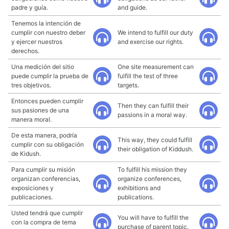
padre y guía.
and guide.
Tenemos la intención de
cumplir con nuestro deber
We intend to fulfill our duty
y ejercer nuestros
and exercise our rights.
derechos.
Una medición del sitio
One site measurement can
puede cumplir la prueba de
fulfill the test of three
tres objetivos.
targets.
Entonces pueden cumplir
Then they can fulfill their
sus pasiones de una
passions in a moral way.
manera moral.
De esta manera, podría
This way, they could fulfill
cumplir con su obligación
their obligation of Kiddush.
de Kidush.
Para cumplir su misión
To fulfill his mission they
organizan conferencias,
organize conferences,
exposiciones y
exhibitions and
publicaciones.
publications.
Usted tendrá que cumplir
You will have to fulfill the
con la compra de tema
purchase of parent topic.