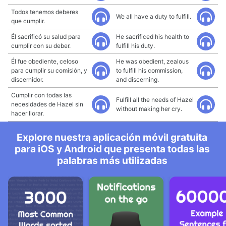
Todos tenemos deberes
We all have a duty to fulfill.
que cumplir.
Él sacrificó su salud para
He sacrificed his health to
cumplir con su deber.
fulfill his duty.
Él fue obediente, celoso
He was obedient, zealous
para cumplir su comisión, y
to fulfill his commission,
discernidor.
and discerning.
Cumplir con todas las
Fulfill all the needs of Hazel
necesidades de Hazel sin
without making her cry.
hacer llorar.
Explore nuestra aplicación móvil gratuita
para iOS y Android que presenta todas las
palabras más utilizadas