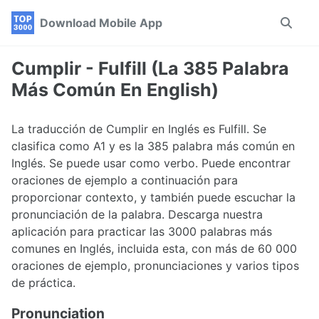
Skip
Skip
Skip
Download Mobile App
Toggle
to
to
to
search
primary
content
footer
navigation
Cumplir - Fulfill (La 385 Palabra
Más Común En English)
La traducción de Cumplir en Inglés es Fulfill. Se
clasifica como A1 y es la 385 palabra más común en
Inglés. Se puede usar como verbo. Puede encontrar
oraciones de ejemplo a continuación para
proporcionar contexto, y también puede escuchar la
pronunciación de la palabra. Descarga nuestra
aplicación para practicar las 3000 palabras más
comunes en Inglés, incluida esta, con más de 60 000
oraciones de ejemplo, pronunciaciones y varios tipos
de práctica.
Pronunciation