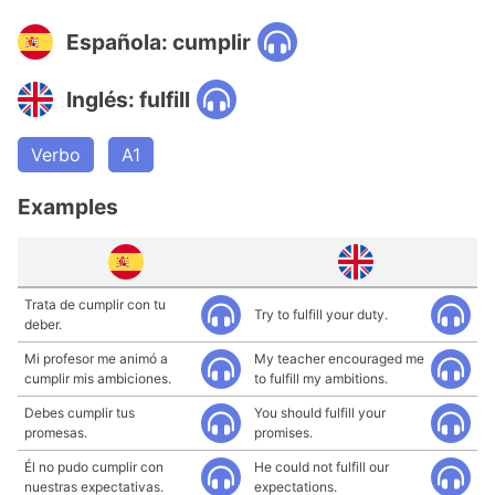
Española: cumplir
Inglés: fulfill
Verbo
A1
Examples
Trata de cumplir con tu
Try to fulfill your duty.
deber.
Mi profesor me animó a
My teacher encouraged me
cumplir mis ambiciones.
to fulfill my ambitions.
Debes cumplir tus
You should fulfill your
promesas.
promises.
Él no pudo cumplir con
He could not fulfill our
nuestras expectativas.
expectations.