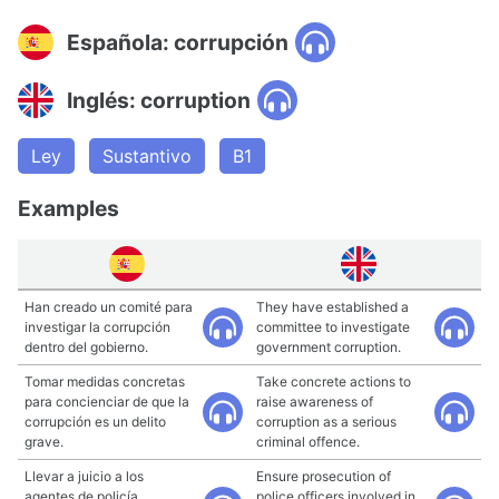
Española: corrupción
Inglés: corruption
Ley
Sustantivo
B1
Examples
Han creado un comité para
They have established a
investigar la corrupción
committee to investigate
dentro del gobierno.
government corruption.
Tomar medidas concretas
Take concrete actions to
para concienciar de que la
raise awareness of
corrupción es un delito
corruption as a serious
grave.
criminal offence.
Llevar a juicio a los
Ensure prosecution of
agentes de policía
police officers involved in