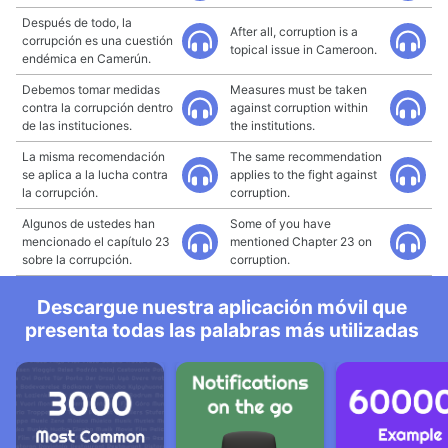
Después de todo, la
After all, corruption is a
corrupción es una cuestión
topical issue in Cameroon.
endémica en Camerún.
Debemos tomar medidas
Measures must be taken
contra la corrupción dentro
against corruption within
de las instituciones.
the institutions.
La misma recomendación
The same recommendation
se aplica a la lucha contra
applies to the fight against
la corrupción.
corruption.
Algunos de ustedes han
Some of you have
mencionado el capítulo 23
mentioned Chapter 23 on
sobre la corrupción.
corruption.
Descargue nuestra aplicación móvil que
presenta todas las palabras más utilizadas