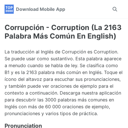
Skip
Skip
Skip
Download Mobile App
Toggle
to
to
to
search
primary
content
footer
navigation
Corrupción - Corruption (La 2163
Palabra Más Común En English)
La traducción al Inglés de Corrupción es Corruption.
Se puede usar como sustantivo. Esta palabra aparece
a menudo cuando se habla de ley. Se clasifica como
B1 y es la 2163 palabra más común en Inglés. Toque el
ícono del altavoz para escuchar sus pronunciaciones,
y también puede ver oraciones de ejemplo para el
contexto a continuación. Descarga nuestra aplicación
para descubrir las 3000 palabras más comunes en
Inglés con más de 60 000 oraciones de ejemplo,
pronunciaciones y varios tipos de práctica.
Pronunciation