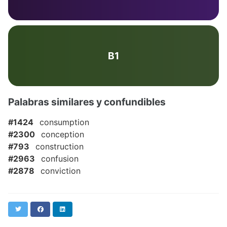
B1
Palabras similares y confundibles
#1424
consumption
#2300
conception
#793
construction
#2963
confusion
#2878
conviction
Twitter
Facebook
LinkedIn