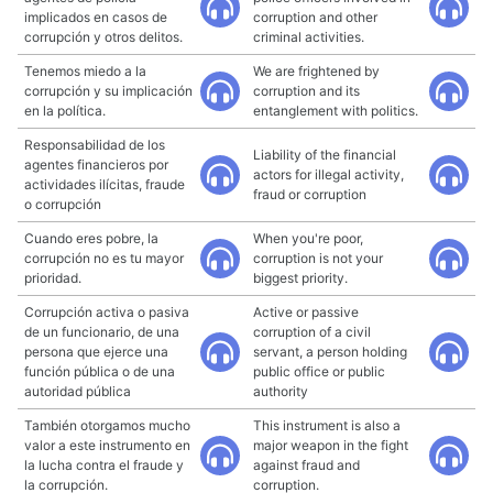
implicados en casos de
corruption and other
corrupción y otros delitos.
criminal activities.
Tenemos miedo a la
We are frightened by
corrupción y su implicación
corruption and its
en la política.
entanglement with politics.
Responsabilidad de los
Liability of the financial
agentes financieros por
actors for illegal activity,
actividades ilícitas, fraude
fraud or corruption
o corrupción
Cuando eres pobre, la
When you're poor,
corrupción no es tu mayor
corruption is not your
prioridad.
biggest priority.
Corrupción activa o pasiva
Active or passive
de un funcionario, de una
corruption of a civil
persona que ejerce una
servant, a person holding
función pública o de una
public office or public
autoridad pública
authority
También otorgamos mucho
This instrument is also a
valor a este instrumento en
major weapon in the fight
la lucha contra el fraude y
against fraud and
la corrupción.
corruption.