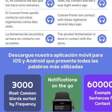
Sí, mi contacto me dijo que
Yeah, my contact told me it
fue hace ocho semanas.
was eight weeks ago.
El Coronel Porter perdió
Colonel Porter lost contact
contacto con estos
with these regiments
regimientos varios días
several days ago.
atrás.
La fermentación alcohólica
The alcohol fermentation is
se hace en contacto con
done in contact with the
las pieles.
skins.
Descargue nuestra aplicación móvil para
iOS y Android que presenta todas las
palabras más utilizadas