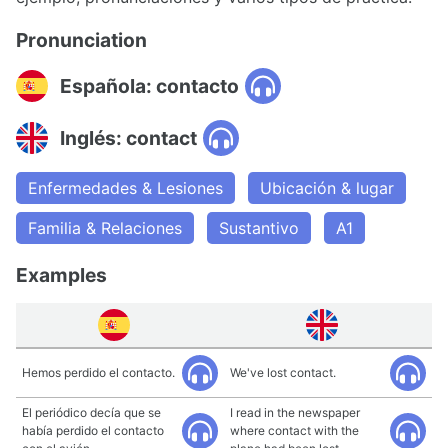
Pronunciation
Española: contacto
Inglés: contact
Enfermedades & Lesiones
Ubicación & lugar
Familia & Relaciones
Sustantivo
A1
Examples
Hemos perdido el contacto.
We've lost contact.
El periódico decía que se
I read in the newspaper
había perdido el contacto
where contact with the