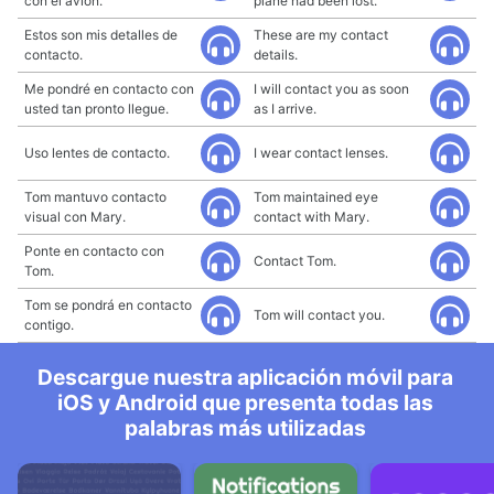
con el avión.
plane had been lost.
Estos son mis detalles de
These are my contact
contacto.
details.
Me pondré en contacto con
I will contact you as soon
usted tan pronto llegue.
as I arrive.
Uso lentes de contacto.
I wear contact lenses.
Tom mantuvo contacto
Tom maintained eye
visual con Mary.
contact with Mary.
Ponte en contacto con
Contact Tom.
Tom.
Tom se pondrá en contacto
Tom will contact you.
contigo.
Descargue nuestra aplicación móvil para
iOS y Android que presenta todas las
palabras más utilizadas