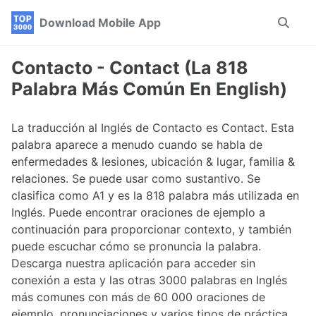
Skip
Skip
Skip
Download Mobile App
Toggle
to
to
to
search
primary
content
footer
navigation
Contacto - Contact (La 818
Palabra Más Común En English)
La traducción al Inglés de Contacto es Contact. Esta
palabra aparece a menudo cuando se habla de
enfermedades & lesiones, ubicación & lugar, familia &
relaciones. Se puede usar como sustantivo. Se
clasifica como A1 y es la 818 palabra más utilizada en
Inglés. Puede encontrar oraciones de ejemplo a
continuación para proporcionar contexto, y también
puede escuchar cómo se pronuncia la palabra.
Descarga nuestra aplicación para acceder sin
conexión a esta y las otras 3000 palabras en Inglés
más comunes con más de 60 000 oraciones de
ejemplo, pronunciaciones y varios tipos de práctica.