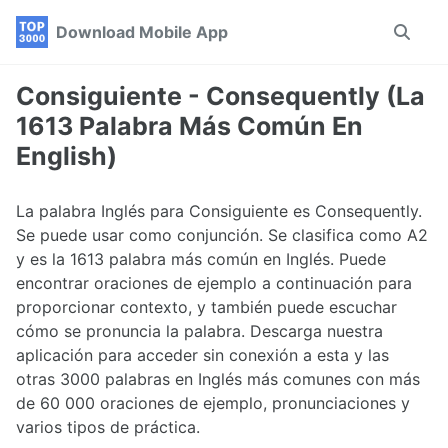
Skip
Skip
Skip
Download Mobile App
Toggle
to
to
to
search
primary
content
footer
navigation
Consiguiente - Consequently (La
1613 Palabra Más Común En
English)
La palabra Inglés para Consiguiente es Consequently.
Se puede usar como conjunción. Se clasifica como A2
y es la 1613 palabra más común en Inglés. Puede
encontrar oraciones de ejemplo a continuación para
proporcionar contexto, y también puede escuchar
cómo se pronuncia la palabra. Descarga nuestra
aplicación para acceder sin conexión a esta y las
otras 3000 palabras en Inglés más comunes con más
de 60 000 oraciones de ejemplo, pronunciaciones y
varios tipos de práctica.