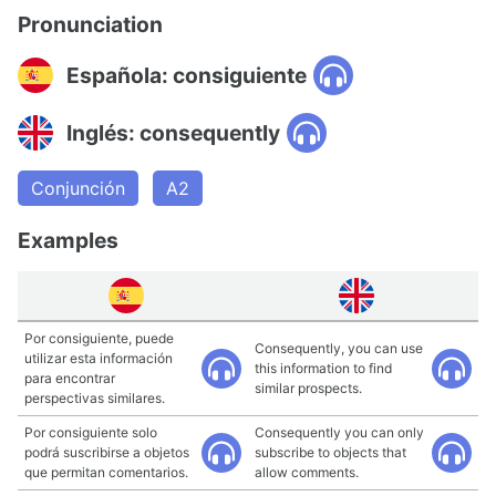
Pronunciation
Española: consiguiente
Inglés: consequently
Conjunción
A2
Examples
Por consiguiente, puede
Consequently, you can use
utilizar esta información
this information to find
para encontrar
similar prospects.
perspectivas similares.
Por consiguiente solo
Consequently you can only
podrá suscribirse a objetos
subscribe to objects that
que permitan comentarios.
allow comments.