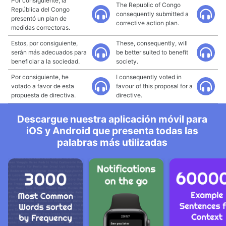
Por consiguiente, la
The Republic of Congo
República del Congo
consequently submitted a
presentó un plan de
corrective action plan.
medidas correctoras.
Estos, por consiguiente,
These, consequently, will
serán más adecuados para
be better suited to benefit
beneficiar a la sociedad.
society.
Por consiguiente, he
I consequently voted in
votado a favor de esta
favour of this proposal for a
propuesta de directiva.
directive.
Descargue nuestra aplicación móvil para
iOS y Android que presenta todas las
palabras más utilizadas