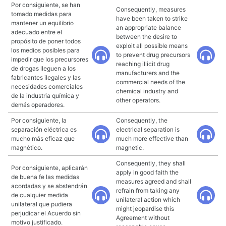
Por consiguiente, se han
Consequently, measures
tomado medidas para
have been taken to strike
mantener un equilibrio
an appropriate balance
adecuado entre el
between the desire to
propósito de poner todos
exploit all possible means
los medios posibles para
to prevent drug precursors
impedir que los precursores
reaching illicit drug
de drogas lleguen a los
manufacturers and the
fabricantes ilegales y las
commercial needs of the
necesidades comerciales
chemical industry and
de la industria química y
other operators.
demás operadores.
Por consiguiente, la
Consequently, the
separación eléctrica es
electrical separation is
mucho más eficaz que
much more effective than
magnético.
magnetic.
Consequently, they shall
Por consiguiente, aplicarán
apply in good faith the
de buena fe las medidas
measures agreed and shall
acordadas y se abstendrán
refrain from taking any
de cualquier medida
unilateral action which
unilateral que pudiera
might jeopardise this
perjudicar el Acuerdo sin
Agreement without
motivo justificado.