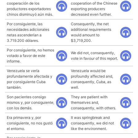
cooperación de los
cooperation of the Chinese
productores exportadores
exporting producers
chinos disminuyó aún más.
decreased even further.
Por consiguiente, las
Consequently, the net
necesidades adicionales
additional requirements
netas ascenderían a
would amount to
3.719.200 dólares.
$3,719,200.
Por consiguiente, no hemos
We did not, consequently,
votado a favor de este
vote in favour of this report.
informe.
Venezuela se vería
Venezuela would be
profundamente afectada y
profoundly affected and,
por consiguiente Cuba
consequently, Cuba, as
también.
well.
Son pacientes consigo
They are patient with
mismos y, por consiguiente,
themselves and,
con los demás.
consequently, with others.
Era primavera y, por
It was springbreak and
consiguiente, no nos gustó
consequently, we did not
el entorno.
like the environment.