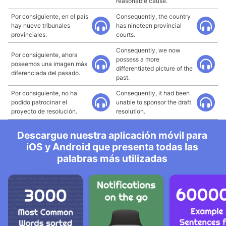
reasonable cause.
Por consiguiente, en el país
Consequently, the country
hay nueve tribunales
has nineteen provincial
provinciales.
courts.
Consequently, we now
Por consiguiente, ahora
possess a more
poseemos una imagen más
differentiated picture of the
diferenciada del pasado.
past.
Por consiguiente, no ha
Consequently, it had been
podido patrocinar el
unable to sponsor the draft
proyecto de resolución.
resolution.
Descargue nuestra aplicación móvil para
iOS y Android que presenta todas las
palabras más utilizadas