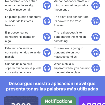
No podemos concentrar
We cannot concentrate our
nuestra mente en algo
mind on something void or
vacío o impersonal.
impersonal.
La planta puede concentrar
The plant can concentrate
su poder de las flores
its power to the fresh
frescas.
flowers.
El proceso real es
The real process is to
concentrar la mente en
concentrate the mind on
algo.
something.
Esta revisión se va a
This review is going to
concentrar en dos velas de
concentrate on two
masaje.
massage candles.
Cuando un niño está
When a child is
súperactivado, no se puede
superactivado, you can not
concentrar en clase.
concentrate in class.
Descargue nuestra aplicación móvil que
presenta todas las palabras más utilizadas