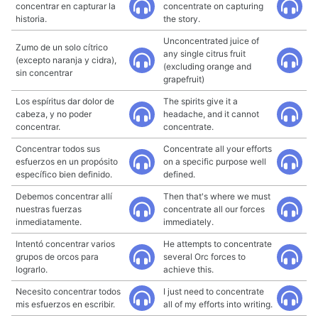
concentrar en capturar la
concentrate on capturing
historia.
the story.
Unconcentrated juice of
Zumo de un solo cítrico
any single citrus fruit
(excepto naranja y cidra),
(excluding orange and
sin concentrar
grapefruit)
Los espíritus dar dolor de
The spirits give it a
cabeza, y no poder
headache, and it cannot
concentrar.
concentrate.
Concentrar todos sus
Concentrate all your efforts
esfuerzos en un propósito
on a specific purpose well
específico bien definido.
defined.
Debemos concentrar allí
Then that's where we must
nuestras fuerzas
concentrate all our forces
inmediatamente.
immediately.
Intentó concentrar varios
He attempts to concentrate
grupos de orcos para
several Orc forces to
lograrlo.
achieve this.
Necesito concentrar todos
I just need to concentrate
mis esfuerzos en escribir.
all of my efforts into writing.