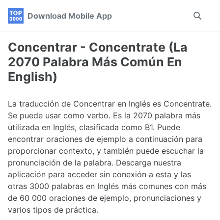
Skip
Skip
Skip
Download Mobile App
Toggle
to
to
to
search
primary
content
footer
navigation
Concentrar - Concentrate (La
2070 Palabra Más Común En
English)
La traducción de Concentrar en Inglés es Concentrate.
Se puede usar como verbo. Es la 2070 palabra más
utilizada en Inglés, clasificada como B1. Puede
encontrar oraciones de ejemplo a continuación para
proporcionar contexto, y también puede escuchar la
pronunciación de la palabra. Descarga nuestra
aplicación para acceder sin conexión a esta y las
otras 3000 palabras en Inglés más comunes con más
de 60 000 oraciones de ejemplo, pronunciaciones y
varios tipos de práctica.