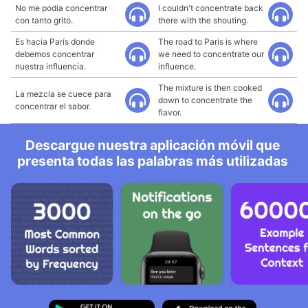
No me podía concentrar
I couldn't concentrate back
con tanto grito.
there with the shouting.
Es hacia París donde
The road to Paris is where
debemos concentrar
we need to concentrate our
nuestra influencia.
influence.
The mixture is then cooked
La mezcla se cuece para
down to concentrate the
concentrar el sabor.
flavor.
Descargue nuestra aplicación móvil que
presenta todas las palabras más utilizadas