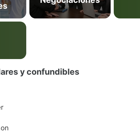
es
lares y confundibles
r
son