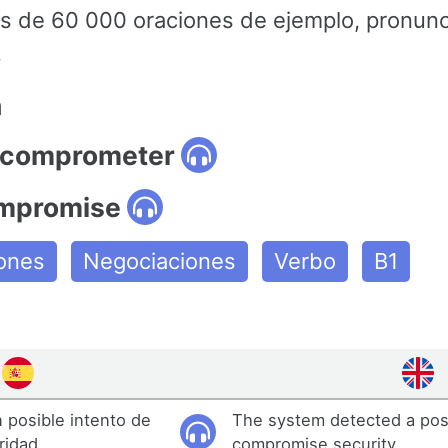
 de 60 000 oraciones de ejemplo, pronunci
.
n
 comprometer
ompromise
iones
Negociaciones
Verbo
B1
 posible intento de
The system detected a pos
ridad.
compromise security.