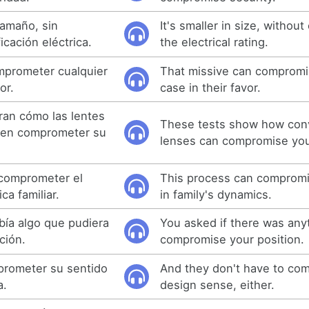
amaño, sin
It's smaller in size, witho
icación eléctrica.
the electrical rating.
mprometer cualquier
That missive can compromi
or.
case in their favor.
ran cómo las lentes
These tests show how con
den comprometer su
lenses can compromise your
comprometer el
This process can compromi
ca familiar.
in family's dynamics.
bía algo que pudiera
You asked if there was any
ción.
compromise your position.
prometer su sentido
And they don't have to com
a.
design sense, either.