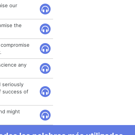
ise our
omise the
o compromise
.
science any
 seriously
 success of
and might