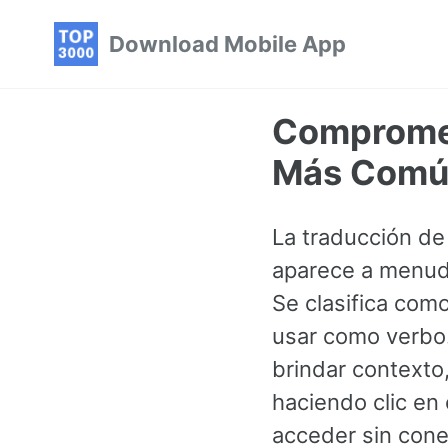
Skip
Skip
Skip
Download Mobile App
to
to
to
primary
content
footer
navigation
Compromet
Más Común
La traducción d
aparece a menudo
Se clasifica com
usar como verbo.
brindar contexto
haciendo clic en 
acceder sin cone