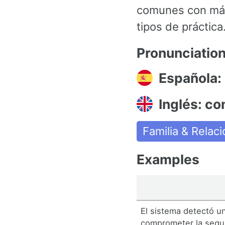
comunes con más
tipos de práctica
Pronunciatio
Española:
Inglés: c
Familia & Relac
Examples
El sistema detectó un
comprometer la segu