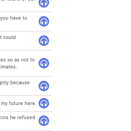
 you have to
it could
ces so as not to
imates.
grity because
 my future here.
ecos he refused