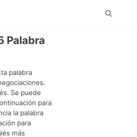
Toggle
search
 Palabra
ta palabra
negociaciones.
lés. Se puede
ontinuación para
cia la palabra
ación para
glés más