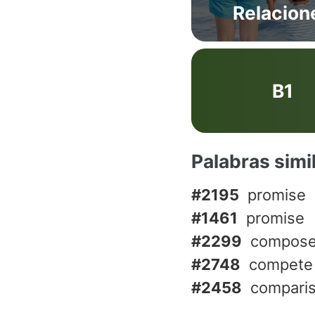
Relacion
B1
Palabras simi
#2195
promise
#1461
promise
#2299
compose
#2748
compete
#2458
compari