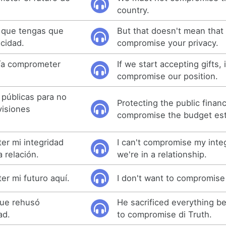
country.
a que tengas que
But that doesn't mean that
cidad.
compromise your privacy.
ría comprometer
If we start accepting gifts, 
compromise our position.
 públicas para no
Protecting the public finan
visiones
compromise the budget est
r mi integridad
I can't compromise my inte
 relación.
we're in a relationship.
r mi futuro aquí.
I don't want to compromise
que rehusó
He sacrificed everything b
ad.
to compromise di Truth.