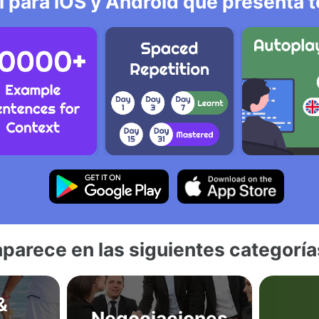
l para iOS y Android que presenta t
aparece en las siguientes categoría
&
Negociaciones