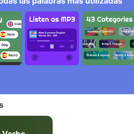
odas las palabras más utilizadas
s
Verbo