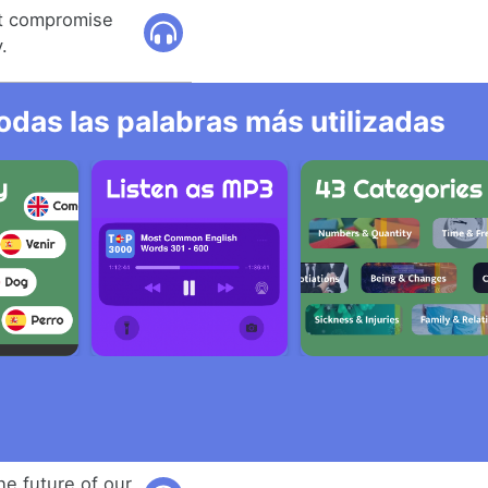
ht compromise
.
odas las palabras más utilizadas
e future of our