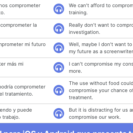
rnos comprometer
We can't afford to comprom
to.
training.
 comprometer la
Really don't want to compr
investigation.
mprometer mi futuro
Well, maybe I don't want t
my future as a screenwriter
er más mi
I can't compromise my con
more.
The use without food could
 podría comprometer
compromise your chance of
el tratamiento.
treatment.
yendo y puede
But it is distracting for us 
 trabajo.
compromise our work.