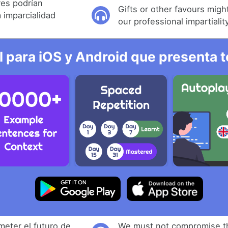
res podrían
Gifts or other favours mig
 imparcialidad
our professional impartiality
l para iOS y Android que presenta t
ter el futuro de
We must not compromise th