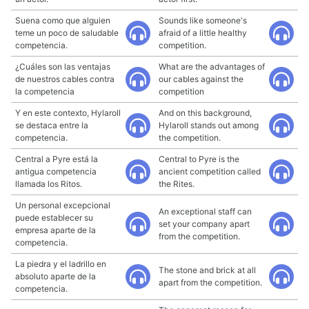
Suena como que alguien
Sounds like someone's
teme un poco de saludable
afraid of a little healthy
competencia.
competition.
¿Cuáles son las ventajas
What are the advantages of
de nuestros cables contra
our cables against the
la competencia
competition
Y en este contexto, Hylaroll
And on this background,
se destaca entre la
Hylaroll stands out among
competencia.
the competition.
Central a Pyre está la
Central to Pyre is the
antigua competencia
ancient competition called
llamada los Ritos.
the Rites.
Un personal excepcional
An exceptional staff can
puede establecer su
set your company apart
empresa aparte de la
from the competition.
competencia.
La piedra y el ladrillo en
The stone and brick at all
absoluto aparte de la
apart from the competition.
competencia.