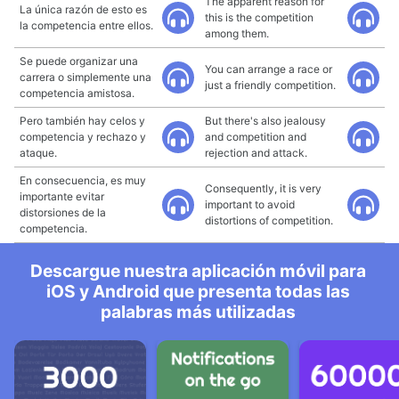
The apparent reason for
La única razón de esto es
this is the competition
la competencia entre ellos.
among them.
Se puede organizar una
You can arrange a race or
carrera o simplemente una
just a friendly competition.
competencia amistosa.
Pero también hay celos y
But there's also jealousy
competencia y rechazo y
and competition and
ataque.
rejection and attack.
En consecuencia, es muy
Consequently, it is very
importante evitar
important to avoid
distorsiones de la
distortions of competition.
competencia.
Descargue nuestra aplicación móvil para
iOS y Android que presenta todas las
palabras más utilizadas