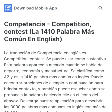
Skip
Skip
Skip
Download Mobile App
Toggle
to
to
to
search
primary
content
footer
navigation
Competencia - Competition,
contest (La 1410 Palabra Más
Común En English)
La traducción de Competencia en Inglés es
Competition, contest. Se puede usar como sustantivo.
Esta palabra aparece a menudo cuando se habla de
deporte, economía y manufactura. Se clasifica como
A2 y es la 1410 palabra más común en Inglés. Puede
encontrar oraciones de ejemplo a continuación para
brindar contexto, y también puede escuchar cómo se
pronuncia la palabra haciendo clic en el ícono del
altavoz. Descarga nuestra aplicación para descubrir
las 3000 palabras más comunes en Inglés con más de