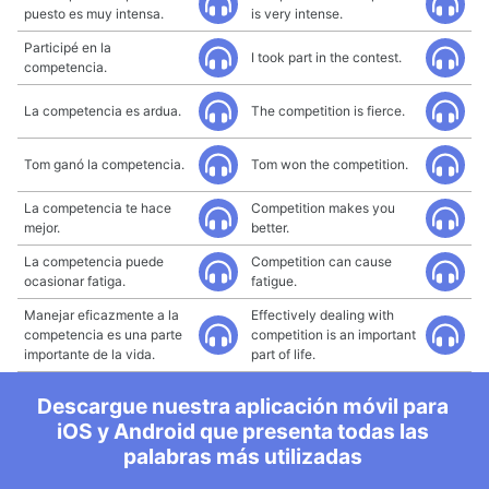
puesto es muy intensa.
is very intense.
Participé en la
I took part in the contest.
competencia.
La competencia es ardua.
The competition is fierce.
Tom ganó la competencia.
Tom won the competition.
La competencia te hace
Competition makes you
mejor.
better.
La competencia puede
Competition can cause
ocasionar fatiga.
fatigue.
Manejar eficazmente a la
Effectively dealing with
competencia es una parte
competition is an important
importante de la vida.
part of life.
Descargue nuestra aplicación móvil para
iOS y Android que presenta todas las
palabras más utilizadas