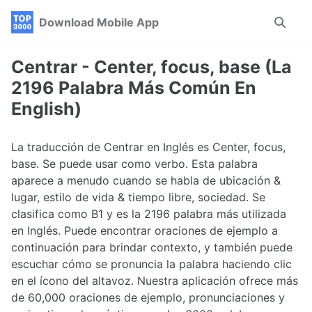
Skip
Skip
Skip
Download Mobile App
Toggle
to
to
to
search
primary
content
footer
navigation
Centrar - Center, focus, base (La
2196 Palabra Más Común En
English)
La traducción de Centrar en Inglés es Center, focus,
base. Se puede usar como verbo. Esta palabra
aparece a menudo cuando se habla de ubicación &
lugar, estilo de vida & tiempo libre, sociedad. Se
clasifica como B1 y es la 2196 palabra más utilizada
en Inglés. Puede encontrar oraciones de ejemplo a
continuación para brindar contexto, y también puede
escuchar cómo se pronuncia la palabra haciendo clic
en el ícono del altavoz. Nuestra aplicación ofrece más
de 60,000 oraciones de ejemplo, pronunciaciones y