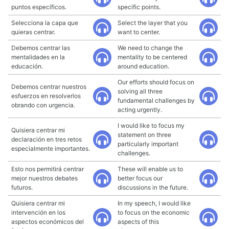
puntos específicos.
specific points.
Selecciona la capa que
Select the layer that you
quieras centrar.
want to center.
Debemos centrar las
We need to change the
mentalidades en la
mentality to be centered
educación.
around education.
Our efforts should focus on
Debemos centrar nuestros
solving all three
esfuerzos en resolverlos
fundamental challenges by
obrando con urgencia.
acting urgently.
I would like to focus my
Quisiera centrar mi
statement on three
declaración en tres retos
particularly important
especialmente importantes.
challenges.
Esto nos permitirá centrar
These will enable us to
mejor nuestros debates
better focus our
futuros.
discussions in the future.
Quisiera centrar mi
In my speech, I would like
intervención en los
to focus on the economic
aspectos económicos del
aspects of this