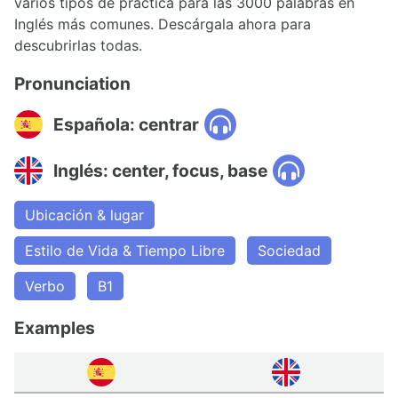
varios tipos de práctica para las 3000 palabras en
Inglés más comunes. Descárgala ahora para
descubrirlas todas.
Pronunciation
Española: centrar
Inglés: center, focus, base
Ubicación & lugar
Estilo de Vida & Tiempo Libre
Sociedad
Verbo
B1
Examples