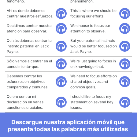
fenómeno.
phenomenon.
Ahí es donde debemos
This is where we should be
centrar nuestros esfuerzos.
focusing our efforts.
Decidimos centrar nuestra
We choose to focus our
atención para observar.
attention to observe.
Quizás deberías centrar tu
But your paternal instincts
instinto paternal en Jack
would be better focused on
Payne.
Jack Payne.
Sólo vamos a centrar en el
We're just going to focus in
conocimiento-que.
on knowledge-that.
Debemos centrar los
We need to focus efforts on
esfuerzos en objetivos
shared objectives and
compartidos y comunes.
common goals.
Quiero centrar mi
I should like to focus my
declaración en varias
statement on several key
cuestiones cruciales.
issues.
Descargue nuestra aplicación móvil que
presenta todas las palabras más utilizadas