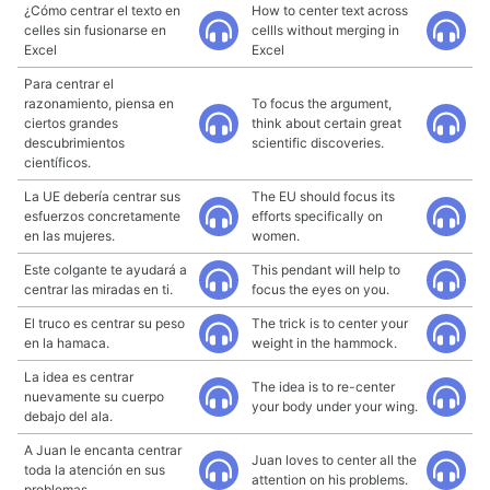
¿Cómo centrar el texto en
How to center text across
celles sin fusionarse en
cellls without merging in
Excel
Excel
Para centrar el
razonamiento, piensa en
To focus the argument,
ciertos grandes
think about certain great
descubrimientos
scientific discoveries.
científicos.
La UE debería centrar sus
The EU should focus its
esfuerzos concretamente
efforts specifically on
en las mujeres.
women.
Este colgante te ayudará a
This pendant will help to
centrar las miradas en ti.
focus the eyes on you.
El truco es centrar su peso
The trick is to center your
en la hamaca.
weight in the hammock.
La idea es centrar
The idea is to re-center
nuevamente su cuerpo
your body under your wing.
debajo del ala.
A Juan le encanta centrar
Juan loves to center all the
toda la atención en sus
attention on his problems.
problemas.