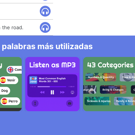
.
 the road.
 palabras más utilizadas