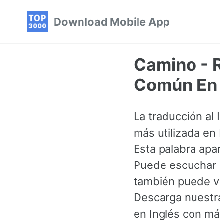
Skip
Skip
Skip
Download Mobile App
to
to
to
primary
content
footer
navigation
Camino - R
Común En 
La traducción al 
más utilizada en
Esta palabra apa
Puede escuchar s
también puede ve
Descarga nuestra
en Inglés con má