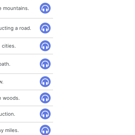
e mountains.
cting a road.
cities.
path.
w.
e woods.
uction.
y miles.