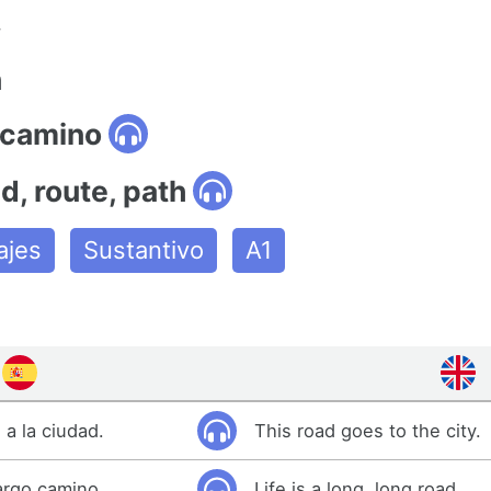
.
n
 camino
ad, route, path
ajes
Sustantivo
A1
a la ciudad.
This road goes to the city.
largo camino.
Life is a long, long road.