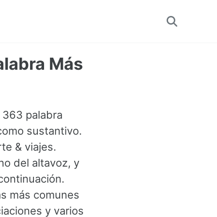
Toggle
search
alabra Más
a 363 palabra
 como sustantivo.
e & viajes.
o del altavoz, y
continuación.
ras más comunes
iaciones y varios