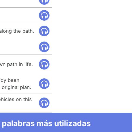
long the path.
n path in life.
ady been
original plan.
ehicles on this
 palabras más utilizadas