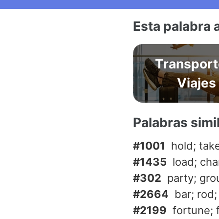
Esta palabra 
Transport
Viajes
Palabras simi
#1001
hold; tak
#1435
load; cha
#302
party; gr
#2664
bar; rod; 
#2199
fortune; 