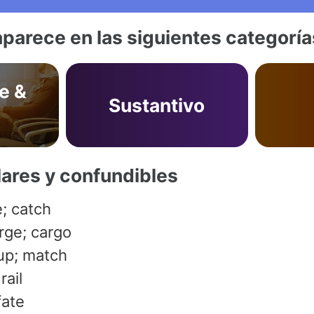
aparece en las siguientes categoría
e &
Sustantivo
lares y confundibles
e; catch
rge; cargo
oup; match
rail
fate