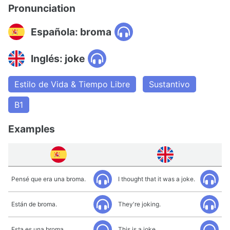
Pronunciation
Española: broma
Inglés: joke
Estilo de Vida & Tiempo Libre
Sustantivo
B1
Examples
Pensé que era una broma.
I thought that it was a joke.
Están de broma.
They're joking.
Esta es una broma.
This is a joke.