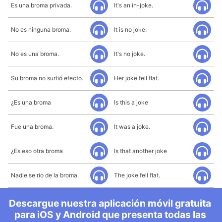
Es una broma privada.
It's an in-joke.
No es ninguna broma.
It is no joke.
No es una broma.
It's no joke.
Su broma no surtió efecto.
Her joke fell flat.
¿Es una broma
Is this a joke
Fue una broma.
It was a joke.
¿Es eso otra broma
Is that another joke
Nadie se rio de la broma.
The joke fell flat.
Descargue nuestra aplicación móvil gratuita
para iOS y Android que presenta todas las