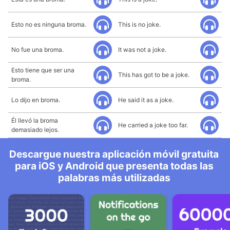
Esto no es ninguna broma.
This is no joke.
No fue una broma.
It was not a joke.
Esto tiene que ser una
This has got to be a joke.
broma.
Lo dijo en broma.
He said it as a joke.
Él llevó la broma
He carried a joke too far.
demasiado lejos.
Descargue nuestra aplicación móvil gratuita
para iOS y Android que presenta todas las
palabras más utilizadas