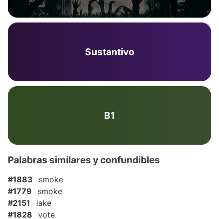
Sustantivo
B1
Palabras similares y confundibles
#1883
smoke
#1779
smoke
#2151
lake
#1828
vote