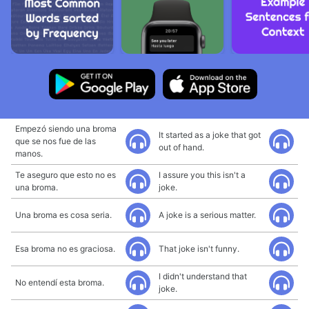
Empezó siendo una broma
It started as a joke that got
que se nos fue de las
out of hand.
manos.
Te aseguro que esto no es
I assure you this isn't a
una broma.
joke.
Una broma es cosa seria.
A joke is a serious matter.
Esa broma no es graciosa.
That joke isn't funny.
I didn't understand that
No entendí esta broma.
joke.