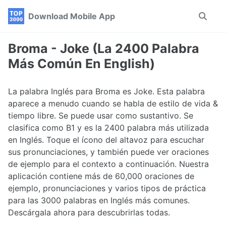
Skip
Skip
Skip
Download Mobile App
Toggle
to
to
to
search
primary
content
footer
navigation
Broma - Joke (La 2400 Palabra
Más Común En English)
La palabra Inglés para Broma es Joke. Esta palabra
aparece a menudo cuando se habla de estilo de vida &
tiempo libre. Se puede usar como sustantivo. Se
clasifica como B1 y es la 2400 palabra más utilizada
en Inglés. Toque el ícono del altavoz para escuchar
sus pronunciaciones, y también puede ver oraciones
de ejemplo para el contexto a continuación. Nuestra
aplicación contiene más de 60,000 oraciones de
ejemplo, pronunciaciones y varios tipos de práctica
para las 3000 palabras en Inglés más comunes.
Descárgala ahora para descubrirlas todas.