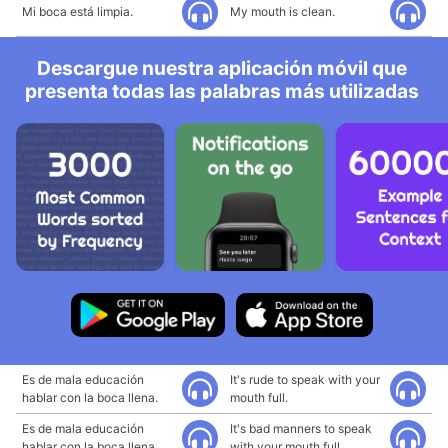
Mi boca está limpia.
My mouth is clean.
Descargue nuestra aplicación móvil que
presenta todas las palabras más utilizadas
Es de mala educación
It's rude to speak with your
hablar con la boca llena.
mouth full.
Es de mala educación
It's bad manners to speak
hablar con la boca llena.
with your mouth full.