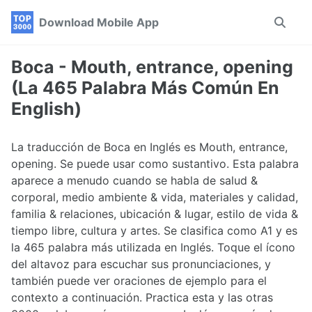
Skip
Skip
Skip
Download Mobile App
Toggle
to
to
to
search
primary
content
footer
navigation
Boca - Mouth, entrance, opening
(La 465 Palabra Más Común En
English)
La traducción de Boca en Inglés es Mouth, entrance,
opening. Se puede usar como sustantivo. Esta palabra
aparece a menudo cuando se habla de salud &
corporal, medio ambiente & vida, materiales y calidad,
familia & relaciones, ubicación & lugar, estilo de vida &
tiempo libre, cultura y artes. Se clasifica como A1 y es
la 465 palabra más utilizada en Inglés. Toque el ícono
del altavoz para escuchar sus pronunciaciones, y
también puede ver oraciones de ejemplo para el
contexto a continuación. Practica esta y las otras