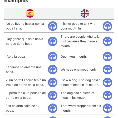
Examples
No es bueno hablar con la
It is not good to talk with
boca llena.
your mouth full.
There are people who talk
Hay gente que solo habla
just because they have a
porque tiene boca.
mouth.
¡Abra la boca
Open your mouth.
Tenemos solamente una
We have one mouth only.
boca.
vi un perro El perro tenía un
I saw a dog. The dog held a
trozo de carne en la boca.
piece of meat in its mouth.
El perro tenía un pedazo de
The dog had a piece of
carne en la boca.
meat in its mouth.
Esa palabra salió de su
That word dropped from his
boca.
mouth.