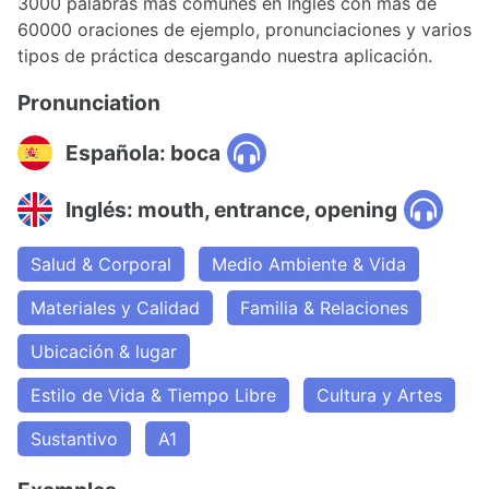
3000 palabras más comunes en Inglés con más de
60000 oraciones de ejemplo, pronunciaciones y varios
tipos de práctica descargando nuestra aplicación.
Pronunciation
Española: boca
Inglés: mouth, entrance, opening
Salud & Corporal
Medio Ambiente & Vida
Materiales y Calidad
Familia & Relaciones
Ubicación & lugar
Estilo de Vida & Tiempo Libre
Cultura y Artes
Sustantivo
A1