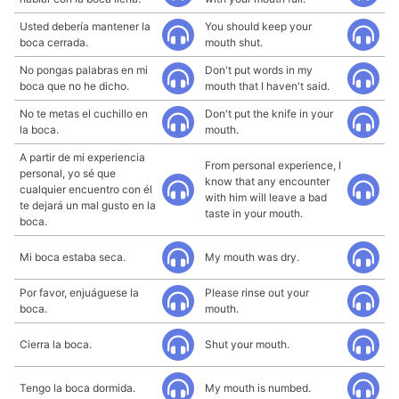
Usted debería mantener la
You should keep your
boca cerrada.
mouth shut.
No pongas palabras en mi
Don't put words in my
boca que no he dicho.
mouth that I haven't said.
No te metas el cuchillo en
Don't put the knife in your
la boca.
mouth.
A partir de mi experiencia
From personal experience, I
personal, yo sé que
know that any encounter
cualquier encuentro con él
with him will leave a bad
te dejará un mal gusto en la
taste in your mouth.
boca.
Mi boca estaba seca.
My mouth was dry.
Por favor, enjuáguese la
Please rinse out your
boca.
mouth.
Cierra la boca.
Shut your mouth.
Tengo la boca dormida.
My mouth is numbed.