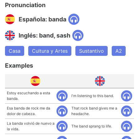
Pronunciation
Española: banda
Inglés: band, sash
Casa
Cultura y Artes
Sustantivo
A2
Examples
Estoy escuchando a esta
I'm listening to this band.
banda.
Esa banda de rock me da
That rock band gives me a
dolor de cabeza.
headache.
La banda volvió de nuevo a
The band sprang to life.
la vida.