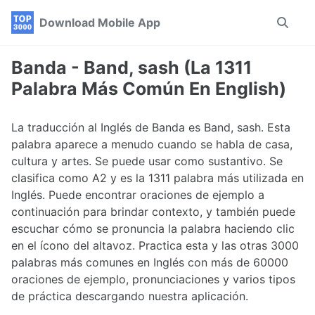
Skip
Skip
Skip
Download Mobile App
Toggle
to
to
to
search
primary
content
footer
navigation
Banda - Band, sash (La 1311
Palabra Más Común En English)
La traducción al Inglés de Banda es Band, sash. Esta
palabra aparece a menudo cuando se habla de casa,
cultura y artes. Se puede usar como sustantivo. Se
clasifica como A2 y es la 1311 palabra más utilizada en
Inglés. Puede encontrar oraciones de ejemplo a
continuación para brindar contexto, y también puede
escuchar cómo se pronuncia la palabra haciendo clic
en el ícono del altavoz. Practica esta y las otras 3000
palabras más comunes en Inglés con más de 60000
oraciones de ejemplo, pronunciaciones y varios tipos
de práctica descargando nuestra aplicación.