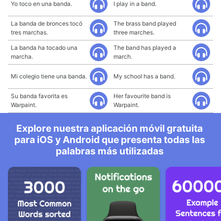
Yo toco en una banda.
I play in a band.
La banda de bronces tocó
The brass band played
tres marchas.
three marches.
La banda ha tocado una
The band has played a
marcha.
march.
Mi colegio tiene una banda.
My school has a band.
Su banda favorita es
Her favourite band is
Warpaint.
Warpaint.
Explore nuestra aplicación móvil gratuita
para iOS y Android que presenta todas las
palabras más utilizadas