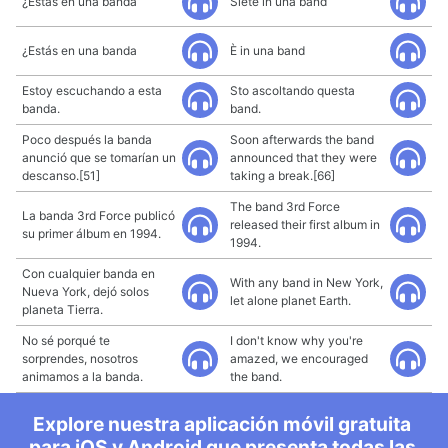
¿Estás en una banda
Siete in una band
¿Estás en una banda
È in una band
Estoy escuchando a esta
Sto ascoltando questa
banda.
band.
Poco después la banda
Soon afterwards the band
anunció que se tomarían un
announced that they were
descanso.[51]
taking a break.[66]
The band 3rd Force
La banda 3rd Force publicó
released their first album in
su primer álbum en 1994.
1994.
Con cualquier banda en
With any band in New York,
Nueva York, dejó solos
let alone planet Earth.
planeta Tierra.
No sé porqué te
I don't know why you're
sorprendes, nosotros
amazed, we encouraged
animamos a la banda.
the band.
Explore nuestra aplicación móvil gratuita
para iOS y Android que presenta todas las