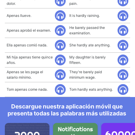
dolor.
pain.
Apenas llueve.
It is hardly raining.
He barely passed the
Apenas aprobó el examen.
examination.
Ella apenas comió nada.
She hardly ate anything.
Mi hija apenas tiene quince
My daughter is barely
años.
fifteen.
Apenas se les paga el
They're barely paid
salario mínimo.
minimum wage.
Tom apenas come nada.
Tom hardly eats anything.
Descargue nuestra aplicación móvil que
presenta todas las palabras más utilizadas