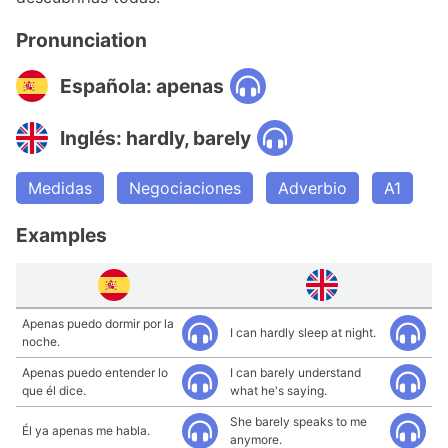
Pronunciation
Española: apenas
Inglés: hardly, barely
Medidas
Negociaciones
Adverbio
A1
Examples
Apenas puedo dormir por la
I can hardly sleep at night.
noche.
Apenas puedo entender lo
I can barely understand
que él dice.
what he's saying.
She barely speaks to me
Él ya apenas me habla.
anymore.