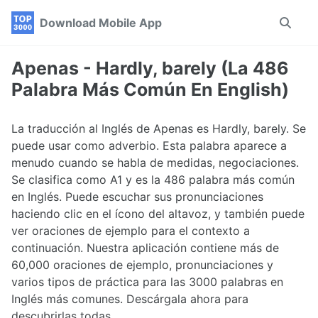
Skip
Skip
Skip
Download Mobile App
Toggle
to
to
to
search
primary
content
footer
navigation
Apenas - Hardly, barely (La 486
Palabra Más Común En English)
La traducción al Inglés de Apenas es Hardly, barely. Se
puede usar como adverbio. Esta palabra aparece a
menudo cuando se habla de medidas, negociaciones.
Se clasifica como A1 y es la 486 palabra más común
en Inglés. Puede escuchar sus pronunciaciones
haciendo clic en el ícono del altavoz, y también puede
ver oraciones de ejemplo para el contexto a
continuación. Nuestra aplicación contiene más de
60,000 oraciones de ejemplo, pronunciaciones y
varios tipos de práctica para las 3000 palabras en
Inglés más comunes. Descárgala ahora para
descubrirlas todas.