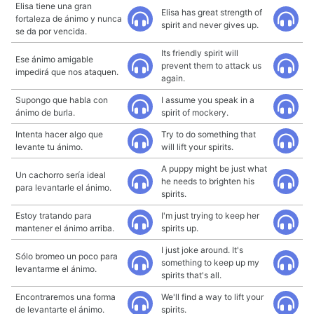
Elisa tiene una gran
Elisa has great strength of
fortaleza de ánimo y nunca
spirit and never gives up.
se da por vencida.
Its friendly spirit will
Ese ánimo amigable
prevent them to attack us
impedirá que nos ataquen.
again.
Supongo que habla con
I assume you speak in a
ánimo de burla.
spirit of mockery.
Intenta hacer algo que
Try to do something that
levante tu ánimo.
will lift your spirits.
A puppy might be just what
Un cachorro sería ideal
he needs to brighten his
para levantarle el ánimo.
spirits.
Estoy tratando para
I'm just trying to keep her
mantener el ánimo arriba.
spirits up.
I just joke around. It's
Sólo bromeo un poco para
something to keep up my
levantarme el ánimo.
spirits that's all.
Encontraremos una forma
We'll find a way to lift your
de levantarte el ánimo.
spirits.