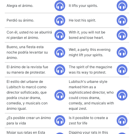
Alegra el ánimo.
It lifts your spirits.
Perdió su ánimo.
He lost his spirit.
Con él, usted no se aburrirá
With it, you will not be
ni pierdan el ánimo.
bored and lose heart.
Bueno, una fiesta esta
Well, a party this evening
noche podría levantar su
might lift your spirits.
ánimo.
El ánimo de la revista fue
The spirit of the magazine
su manera de protestar.
was its way to protest.
El estilo del urbane de
Lubitsch's urbane style
Lubitsch lo marcó como
marked him as a
director sofisticado, que
sophisticated director, who
podría cruzar drama,
could cross drama,
comedia, y musicals con
comedy, and musicals with
ánimo igual.
equal zest.
¿Es posible crear un ánimo
Is it possible to create a
para la vida
zest for life
Mojar sus ratas en Esta
Dipping your rats in this