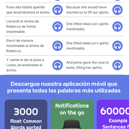
Pues ella habría querido
Because she would have
que levantáramos el ánimo.
wanted us to lift our spirits.
Levantó el ánimo de
She lifted rebecca's spirits
Rebecca de forma
inestimably.
inestimable.
Elevó de manera
She lifted rebecca's spirits
inestimable el ánimo de
inestimably.
Rebecca.
Y Jaime le dio la pista a
And jaime gave the clue to
Leslie, levantándole el
leslie, lifting her spirits.
ánimo.
Descargue nuestra aplicación móvil que
presenta todas las palabras más utilizadas