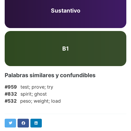
Sustantivo
B1
Palabras similares y confundibles
#959
test; prove; try
#832
spirit; ghost
#532
peso; weight; load
Twitter
Facebook
LinkedIn