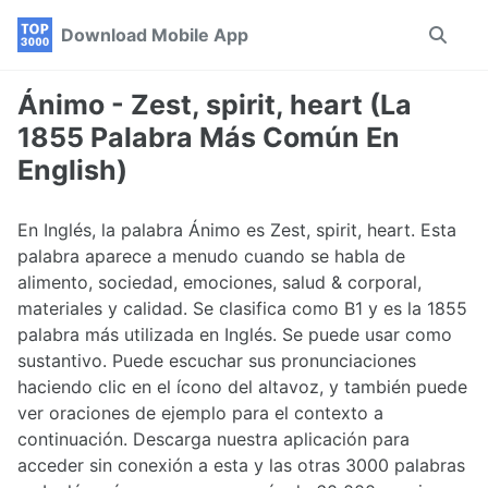
Skip
Skip
Skip
Download Mobile App
Toggle
to
to
to
search
primary
content
footer
navigation
Ánimo - Zest, spirit, heart (La
1855 Palabra Más Común En
English)
En Inglés, la palabra Ánimo es Zest, spirit, heart. Esta
palabra aparece a menudo cuando se habla de
alimento, sociedad, emociones, salud & corporal,
materiales y calidad. Se clasifica como B1 y es la 1855
palabra más utilizada en Inglés. Se puede usar como
sustantivo. Puede escuchar sus pronunciaciones
haciendo clic en el ícono del altavoz, y también puede
ver oraciones de ejemplo para el contexto a
continuación. Descarga nuestra aplicación para
acceder sin conexión a esta y las otras 3000 palabras