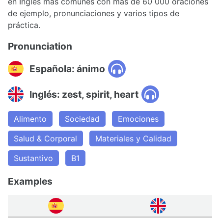
en Inglés más comunes con más de 60 000 oraciones
de ejemplo, pronunciaciones y varios tipos de
práctica.
Pronunciation
Española: ánimo
Inglés: zest, spirit, heart
Alimento
Sociedad
Emociones
Salud & Corporal
Materiales y Calidad
Sustantivo
B1
Examples