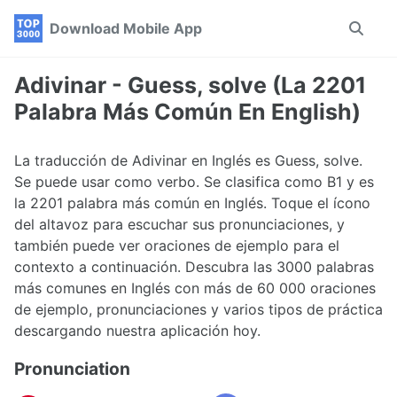
Skip
Skip
Skip
Download Mobile App
Toggle
to
to
to
search
primary
content
footer
navigation
Adivinar - Guess, solve (La 2201
Palabra Más Común En English)
La traducción de Adivinar en Inglés es Guess, solve.
Se puede usar como verbo. Se clasifica como B1 y es
la 2201 palabra más común en Inglés. Toque el ícono
del altavoz para escuchar sus pronunciaciones, y
también puede ver oraciones de ejemplo para el
contexto a continuación. Descubra las 3000 palabras
más comunes en Inglés con más de 60 000 oraciones
de ejemplo, pronunciaciones y varios tipos de práctica
descargando nuestra aplicación hoy.
Pronunciation