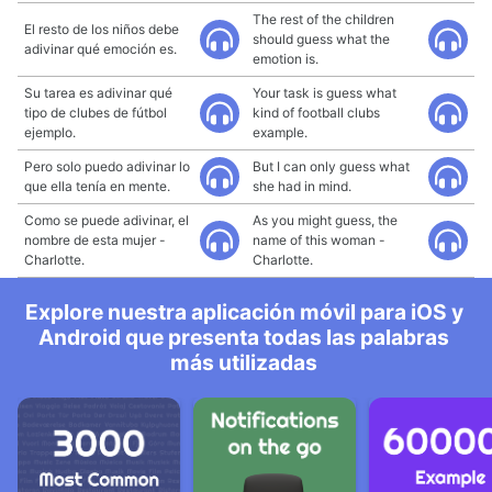
The rest of the children
El resto de los niños debe
should guess what the
adivinar qué emoción es.
emotion is.
Su tarea es adivinar qué
Your task is guess what
tipo de clubes de fútbol
kind of football clubs
ejemplo.
example.
Pero solo puedo adivinar lo
But I can only guess what
que ella tenía en mente.
she had in mind.
Como se puede adivinar, el
As you might guess, the
nombre de esta mujer -
name of this woman -
Charlotte.
Charlotte.
Explore nuestra aplicación móvil para iOS y
Android que presenta todas las palabras
más utilizadas