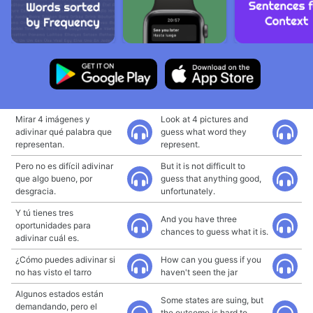
Mirar 4 imágenes y
Look at 4 pictures and
adivinar qué palabra que
guess what word they
representan.
represent.
Pero no es difícil adivinar
But it is not difficult to
que algo bueno, por
guess that anything good,
desgracia.
unfortunately.
Y tú tienes tres
And you have three
oportunidades para
chances to guess what it is.
adivinar cuál es.
¿Cómo puedes adivinar si
How can you guess if you
no has visto el tarro
haven't seen the jar
Algunos estados están
Some states are suing, but
demandando, pero el
the outcome is hard to