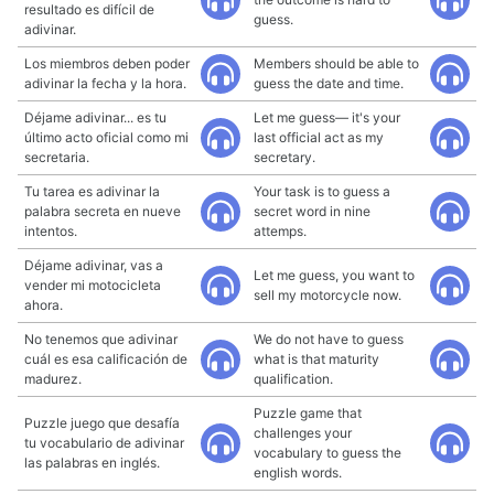
resultado es difícil de
guess.
adivinar.
Los miembros deben poder
Members should be able to
adivinar la fecha y la hora.
guess the date and time.
Déjame adivinar... es tu
Let me guess— it's your
último acto oficial como mi
last official act as my
secretaria.
secretary.
Tu tarea es adivinar la
Your task is to guess a
palabra secreta en nueve
secret word in nine
intentos.
attemps.
Déjame adivinar, vas a
Let me guess, you want to
vender mi motocicleta
sell my motorcycle now.
ahora.
No tenemos que adivinar
We do not have to guess
cuál es esa calificación de
what is that maturity
madurez.
qualification.
Puzzle game that
Puzzle juego que desafía
challenges your
tu vocabulario de adivinar
vocabulary to guess the
las palabras en inglés.
english words.