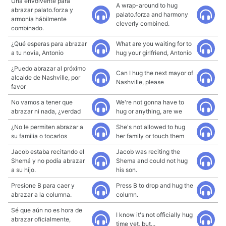
Una envolvente para
A wrap-around to hug
abrazar palato.forza y
palato.forza and harmony
armonía hábilmente
cleverly combined.
combinado.
¿Qué esperas para abrazar
What are you waiting for to
a tu novia, Antonio
hug your girlfriend, Antonio
¿Puedo abrazar al próximo
Can I hug the next mayor of
alcalde de Nashville, por
Nashville, please
favor
No vamos a tener que
We're not gonna have to
abrazar ni nada, ¿verdad
hug or anything, are we
¿No le permiten abrazar a
She's not allowed to hug
su familia o tocarlos
her family or touch them
Jacob estaba recitando el
Jacob was reciting the
Shemá y no podía abrazar
Shema and could not hug
a su hijo.
his son.
Presione B para caer y
Press B to drop and hug the
abrazar a la columna.
column.
Sé que aún no es hora de
I know it's not officially hug
abrazar oficialmente,
time yet, but...