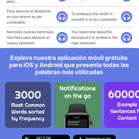
pero...
Para abrazar el desajuste
To embrace the misfit in
en uno mismo es ser
oneself is to be vulnerable.
vulnerable.
Necesita nuevas hermosas
You need new beautiful
mochilas para abrazar el
backpacks to embrace the
nuevo semestre.
new semester.
Explore nuestra aplicación móvil gratuita
para iOS y Android que presenta todas las
palabras más utilizadas