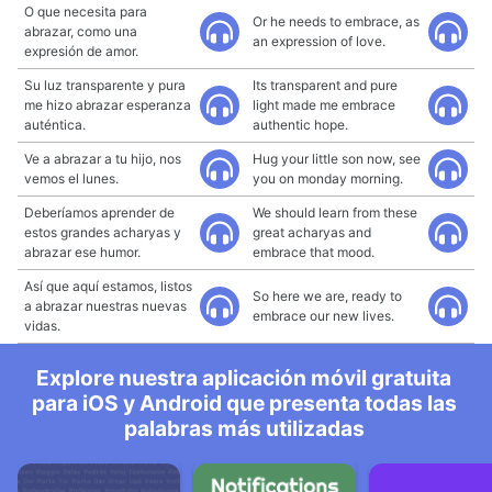
O que necesita para
Or he needs to embrace, as
abrazar, como una
an expression of love.
expresión de amor.
Su luz transparente y pura
Its transparent and pure
me hizo abrazar esperanza
light made me embrace
auténtica.
authentic hope.
Ve a abrazar a tu hijo, nos
Hug your little son now, see
vemos el lunes.
you on monday morning.
Deberíamos aprender de
We should learn from these
estos grandes acharyas y
great acharyas and
abrazar ese humor.
embrace that mood.
Así que aquí estamos, listos
So here we are, ready to
a abrazar nuestras nuevas
embrace our new lives.
vidas.
Explore nuestra aplicación móvil gratuita
para iOS y Android que presenta todas las
palabras más utilizadas