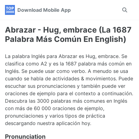
Skip
Skip
Skip
Download Mobile App
Toggle
to
to
to
search
primary
content
footer
navigation
Abrazar - Hug, embrace (La 1687
Palabra Más Común En English)
La palabra Inglés para Abrazar es Hug, embrace. Se
clasifica como A2 y es la 1687 palabra más común en
Inglés. Se puede usar como verbo. A menudo se usa
cuando se habla de actividades & movimientos. Puede
escuchar sus pronunciaciones y también puede ver
oraciones de ejemplo para el contexto a continuación.
Descubra las 3000 palabras más comunes en Inglés
con más de 60 000 oraciones de ejemplo,
pronunciaciones y varios tipos de práctica
descargando nuestra aplicación hoy.
Pronunciation