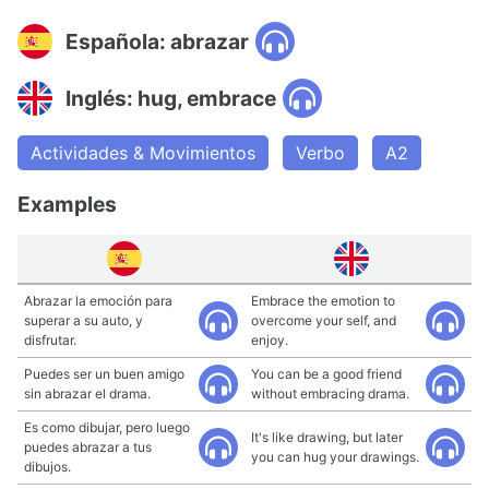
Española: abrazar
Inglés: hug, embrace
Actividades & Movimientos
Verbo
A2
Examples
Abrazar la emoción para
Embrace the emotion to
superar a su auto, y
overcome your self, and
disfrutar.
enjoy.
Puedes ser un buen amigo
You can be a good friend
sin abrazar el drama.
without embracing drama.
Es como dibujar, pero luego
It's like drawing, but later
puedes abrazar a tus
you can hug your drawings.
dibujos.