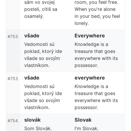
sám vo svojej
room, you feel free.
posteli, cítiš sa
When you're alone
osamelý.
in your bed, you feel
lonely.
všade
Everywhere
#753
Vedomosti sú
Knowledge is a
poklad, ktorý ide
treasure that goes
všade so svojím
everywhere with its
vlastníkom.
possessor.
všade
everywhere
#753
Vedomosti sú
Knowledge is a
poklad, ktorý ide
treasure that goes
všade so svojím
everywhere with its
vlastníkom.
possessor.
slovák
Slovak
#754
Som Slovák.
I'm Slovak.