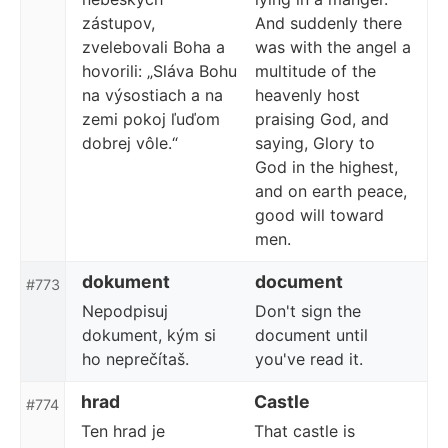
zástupov,
And suddenly there
zvelebovali Boha a
was with the angel a
hovorili: „Sláva Bohu
multitude of the
na výsostiach a na
heavenly host
zemi pokoj ľuďom
praising God, and
dobrej vôle.“
saying, Glory to
God in the highest,
and on earth peace,
good will toward
men.
dokument
document
#773
Nepodpisuj
Don't sign the
dokument, kým si
document until
ho neprečítaš.
you've read it.
hrad
Castle
#774
Ten hrad je
That castle is