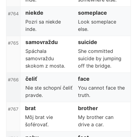
niekde
someplace
#764
Pozri sa niekde
Look someplace
inde.
else.
samovraždu
suicide
#765
Spáchala
She committed
samovraždu
suicide by jumping
skokom z mosta.
off the bridge.
čeliť
face
#766
Nie ste schopní čeliť
You cannot face the
pravde.
truth.
brat
brother
#767
Môj brat vie
My brother can
šoférovať.
drive a car.