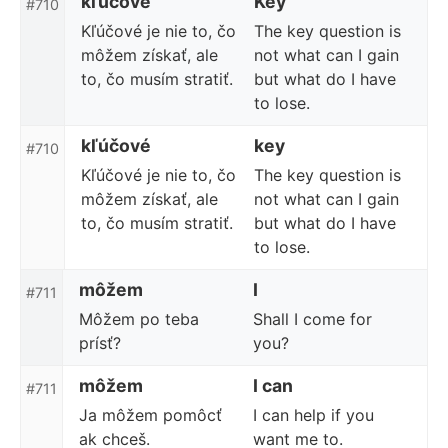
kľúčové
Key
#710
Kľúčové je nie to, čo
The key question is
môžem získať, ale
not what can I gain
to, čo musím stratiť.
but what do I have
to lose.
kľúčové
key
#710
Kľúčové je nie to, čo
The key question is
môžem získať, ale
not what can I gain
to, čo musím stratiť.
but what do I have
to lose.
môžem
I
#711
Môžem po teba
Shall I come for
prísť?
you?
môžem
I can
#711
Ja môžem pomôcť
I can help if you
ak chceš.
want me to.