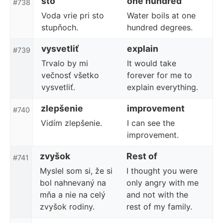
sto
one hundred
#738
Voda vrie pri sto
Water boils at one
stupňoch.
hundred degrees.
vysvetliť
explain
#739
Trvalo by mi
It would take
večnosť všetko
forever for me to
vysvetliť.
explain everything.
zlepšenie
improvement
#740
Vidím zlepšenie.
I can see the
improvement.
zvyšok
Rest of
#741
Myslel som si, že si
I thought you were
bol nahnevaný na
only angry with me
mňa a nie na celý
and not with the
zvyšok rodiny.
rest of my family.