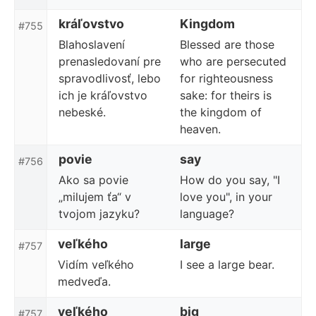
kráľovstvo
Kingdom
#755
Blahoslavení
Blessed are those
prenasledovaní pre
who are persecuted
spravodlivosť, lebo
for righteousness
ich je kráľovstvo
sake: for theirs is
nebeské.
the kingdom of
heaven.
povie
say
#756
Ako sa povie
How do you say, "I
„milujem ťa“ v
love you", in your
tvojom jazyku?
language?
veľkého
large
#757
Vidím veľkého
I see a large bear.
medveďa.
veľkého
big
#757