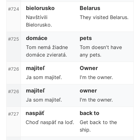
bielorusko
Belarus
#724
Navštívili
They visited Belarus.
Bielorusko.
domáce
pets
#725
Tom nemá žiadne
Tom doesn't have
domáce zvieratá.
any pets.
majiteľ
Owner
#726
Ja som majiteľ.
I'm the owner.
majiteľ
owner
#726
Ja som majiteľ.
I'm the owner.
naspäť
back to
#727
Choď naspäť na loď.
Get back to the
ship.