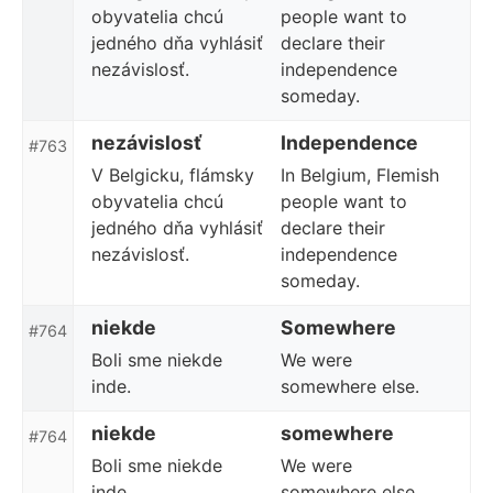
obyvatelia chcú
people want to
jedného dňa vyhlásiť
declare their
nezávislosť.
independence
someday.
nezávislosť
Independence
#763
V Belgicku, flámsky
In Belgium, Flemish
obyvatelia chcú
people want to
jedného dňa vyhlásiť
declare their
nezávislosť.
independence
someday.
niekde
Somewhere
#764
Boli sme niekde
We were
inde.
somewhere else.
niekde
somewhere
#764
Boli sme niekde
We were
inde.
somewhere else.