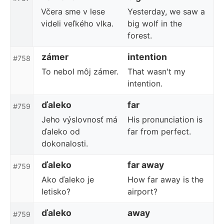
Včera sme v lese
Yesterday, we saw a
videli veľkého vlka.
big wolf in the
forest.
zámer
intention
#758
To nebol môj zámer.
That wasn't my
intention.
ďaleko
far
#759
Jeho výslovnosť má
His pronunciation is
ďaleko od
far from perfect.
dokonalosti.
ďaleko
far away
#759
Ako ďaleko je
How far away is the
letisko?
airport?
ďaleko
away
#759