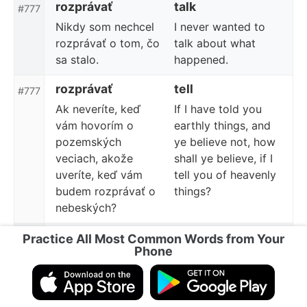
rozprávať
talk
#777
Nikdy som nechcel
I never wanted to
rozprávať o tom, čo
talk about what
sa stalo.
happened.
rozprávať
tell
#777
Ak neveríte, keď
If I have told you
vám hovorím o
earthly things, and
pozemských
ye believe not, how
veciach, akože
shall ye believe, if I
uveríte, keď vám
tell you of heavenly
budem rozprávať o
things?
nebeských?
trikrát
Three times
Practice All Most Common Words from Your
#778
Phone
Bola vo Francúzsku
She has been to
trikrát.
France three times.
trikrát
three times
#778