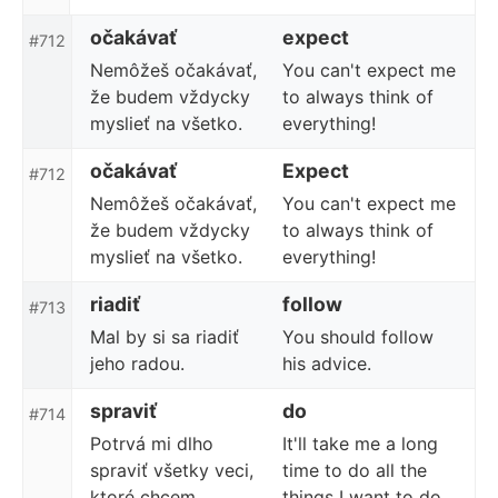
očakávať
expect
#712
Nemôžeš očakávať,
You can't expect me
že budem vždycky
to always think of
myslieť na všetko.
everything!
očakávať
Expect
#712
Nemôžeš očakávať,
You can't expect me
že budem vždycky
to always think of
myslieť na všetko.
everything!
riadiť
follow
#713
Mal by si sa riadiť
You should follow
jeho radou.
his advice.
spraviť
do
#714
Potrvá mi dlho
It'll take me a long
spraviť všetky veci,
time to do all the
ktoré chcem.
things I want to do.