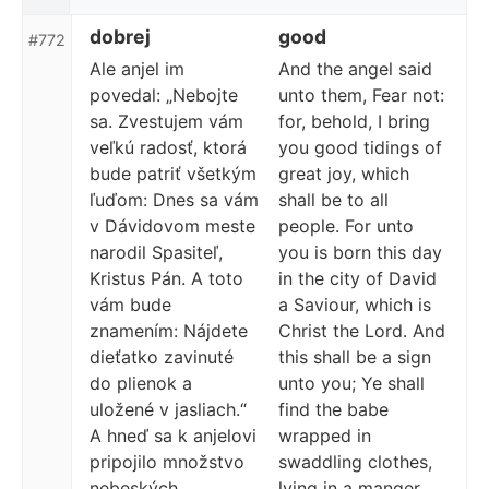
dobrej
good
#772
Ale anjel im
And the angel said
povedal: „Nebojte
unto them, Fear not:
sa. Zvestujem vám
for, behold, I bring
veľkú radosť, ktorá
you good tidings of
bude patriť všetkým
great joy, which
ľuďom: Dnes sa vám
shall be to all
v Dávidovom meste
people. For unto
narodil Spasiteľ,
you is born this day
Kristus Pán. A toto
in the city of David
vám bude
a Saviour, which is
znamením: Nájdete
Christ the Lord. And
dieťatko zavinuté
this shall be a sign
do plienok a
unto you; Ye shall
uložené v jasliach.“
find the babe
A hneď sa k anjelovi
wrapped in
pripojilo množstvo
swaddling clothes,
nebeských
lying in a manger.