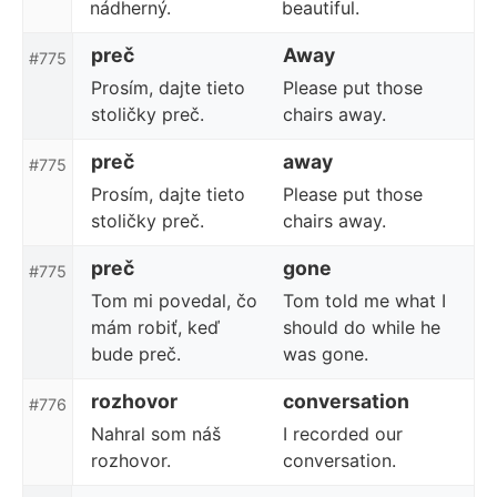
nádherný.
beautiful.
preč
Away
#775
Prosím, dajte tieto
Please put those
stoličky preč.
chairs away.
preč
away
#775
Prosím, dajte tieto
Please put those
stoličky preč.
chairs away.
preč
gone
#775
Tom mi povedal, čo
Tom told me what I
mám robiť, keď
should do while he
bude preč.
was gone.
rozhovor
conversation
#776
Nahral som náš
I recorded our
rozhovor.
conversation.