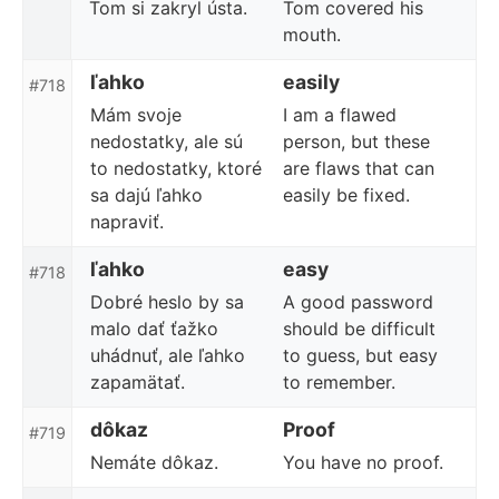
Tom si zakryl ústa.
Tom covered his
mouth.
ľahko
easily
#718
Mám svoje
I am a flawed
nedostatky, ale sú
person, but these
to nedostatky, ktoré
are flaws that can
sa dajú ľahko
easily be fixed.
napraviť.
ľahko
easy
#718
Dobré heslo by sa
A good password
malo dať ťažko
should be difficult
uhádnuť, ale ľahko
to guess, but easy
zapamätať.
to remember.
dôkaz
Proof
#719
Nemáte dôkaz.
You have no proof.