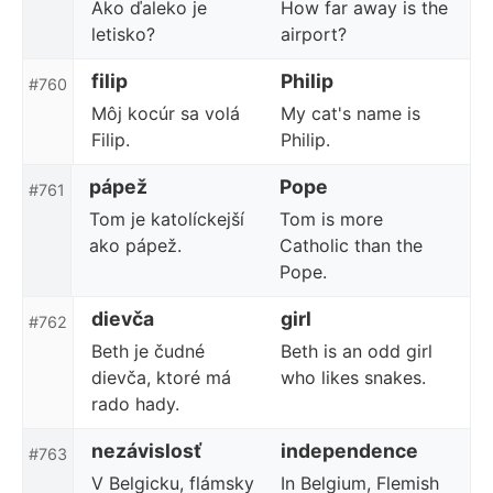
Ako ďaleko je
How far away is the
letisko?
airport?
filip
Philip
#760
Môj kocúr sa volá
My cat's name is
Filip.
Philip.
pápež
Pope
#761
Tom je katolíckejší
Tom is more
ako pápež.
Catholic than the
Pope.
dievča
girl
#762
Beth je čudné
Beth is an odd girl
dievča, ktoré má
who likes snakes.
rado hady.
nezávislosť
independence
#763
V Belgicku, flámsky
In Belgium, Flemish