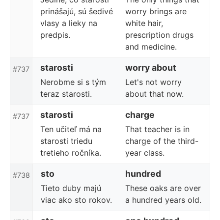
prinášajú, sú šedivé
worry brings are
vlasy a lieky na
white hair,
predpis.
prescription drugs
and medicine.
starosti
worry about
#737
Nerobme si s tým
Let's not worry
teraz starosti.
about that now.
starosti
charge
#737
Ten učiteľ má na
That teacher is in
starosti triedu
charge of the third-
tretieho ročníka.
year class.
sto
hundred
#738
Tieto duby majú
These oaks are over
viac ako sto rokov.
a hundred years old.