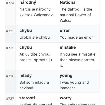
národný
National
#734
Narcis je národný
The daffodil is the
kvietok Walesanov.
national flower of
Wales.
chybu
error
#735
Urobili ste chybu.
You made an error.
chybu
mistake
#735
Ak uvidíte chybu,
If you see a mistake,
prosím, opravte ju.
then please correct
it.
mladý
young
#736
Bol som mladý a
I was young and
nevinný.
innocent.
starosti
worry
#737
Jediné, čo starosti
The only things that