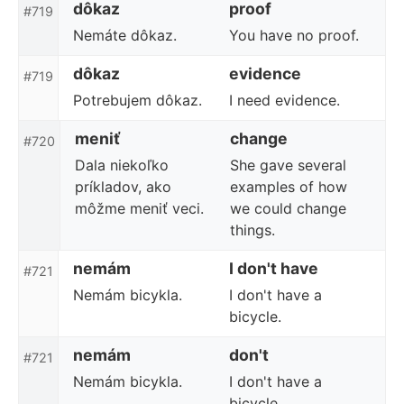
dôkaz
proof
#719
Nemáte dôkaz.
You have no proof.
dôkaz
evidence
#719
Potrebujem dôkaz.
I need evidence.
meniť
change
#720
Dala niekoľko
She gave several
príkladov, ako
examples of how
môžme meniť veci.
we could change
things.
nemám
I don't have
#721
Nemám bicykla.
I don't have a
bicycle.
nemám
don't
#721
Nemám bicykla.
I don't have a
bicycle.