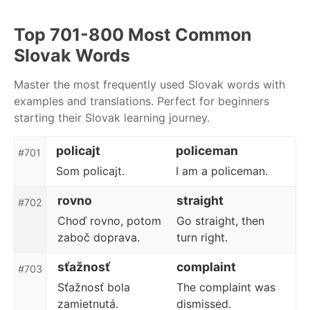
Skip
Skip
Skip
to
to
to
Top 701-800 Most Common
primary
content
footer
Slovak Words
navigation
Master the most frequently used Slovak words with
examples and translations. Perfect for beginners
starting their Slovak learning journey.
policajt
policeman
#701
Som policajt.
I am a policeman.
rovno
straight
#702
Choď rovno, potom
Go straight, then
zaboč doprava.
turn right.
sťažnosť
complaint
#703
Sťažnosť bola
The complaint was
zamietnutá.
dismissed.