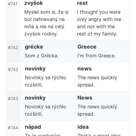
zvyšok
rest
#741
Myslel som si, že si
I thought you were
bol nahnevaný na
only angry with me
mňa a nie na celý
and not with the
zvyšok rodiny.
rest of my family.
grécka
Greece
#742
Som z Grécka.
I'm from Greece.
novinky
news
#743
Novinky sa rýchlo
The news quickly
rozšírili.
spread.
novinky
News
#743
Novinky sa rýchlo
The news quickly
rozšírili.
spread.
nápad
idea
#744
To je vynikajúci
That's a great idea.