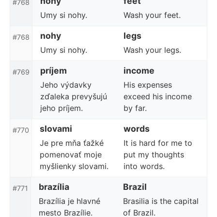
nohy
feet
#768
Umy si nohy.
Wash your feet.
nohy
legs
#768
Umy si nohy.
Wash your legs.
príjem
income
#769
Jeho výdavky
His expenses
zďaleka prevyšujú
exceed his income
jeho príjem.
by far.
slovami
words
#770
Je pre mňa ťažké
It is hard for me to
pomenovať moje
put my thoughts
myšlienky slovami.
into words.
brazília
Brazil
#771
Brazília je hlavné
Brasilia is the capital
mesto Brazílie.
of Brazil.