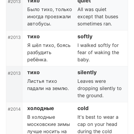
тихо
quiet
#2013
Было тихо, только
All was quiet
иногда проезжали
except that buses
автобусы.
sometimes ran.
тихо
softly
#2013
Я шёл тихо, боясь
I walked softly for
разбудить
fear of waking the
ребёнка.
baby.
тихо
silently
#2013
Листья тихо
Leaves were
падали на землю.
dropping silently to
the ground.
холодные
cold
#2014
В холодные
It's best to wear a
московские зимы
cap on your head
лучше носить на
during the cold