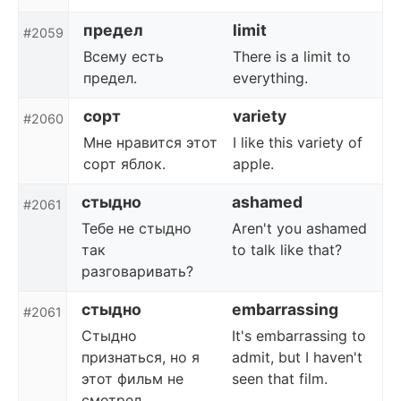
предел
limit
#2059
Всему есть
There is a limit to
предел.
everything.
сорт
variety
#2060
Мне нравится этот
I like this variety of
сорт яблок.
apple.
стыдно
ashamed
#2061
Тебе не стыдно
Aren't you ashamed
так
to talk like that?
разговаривать?
стыдно
embarrassing
#2061
Стыдно
It's embarrassing to
признаться, но я
admit, but I haven't
этот фильм не
seen that film.
смотрел.