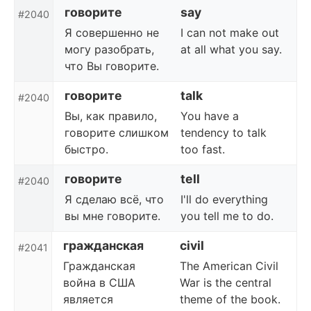
говорите
say
#2040
Я совершенно не
I can not make out
могу разобрать,
at all what you say.
что Вы говорите.
говорите
talk
#2040
Вы, как правило,
You have a
говорите слишком
tendency to talk
быстро.
too fast.
говорите
tell
#2040
Я сделаю всё, что
I'll do everything
вы мне говорите.
you tell me to do.
гражданская
civil
#2041
Гражданская
The American Civil
война в США
War is the central
является
theme of the book.