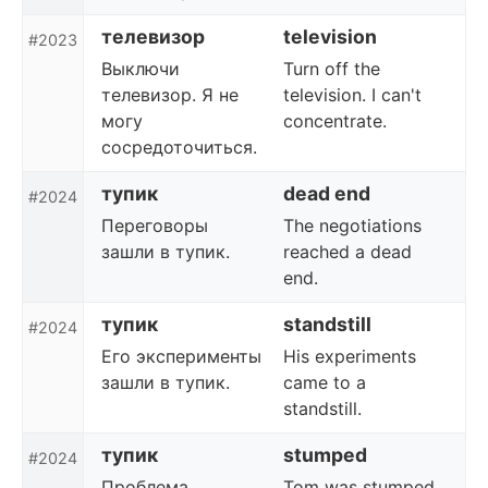
телевизор
television
#2023
Выключи
Turn off the
телевизор. Я не
television. I can't
могу
concentrate.
сосредоточиться.
тупик
dead end
#2024
Переговоры
The negotiations
зашли в тупик.
reached a dead
end.
тупик
standstill
#2024
Его эксперименты
His experiments
зашли в тупик.
came to a
standstill.
тупик
stumped
#2024
Проблема
Tom was stumped