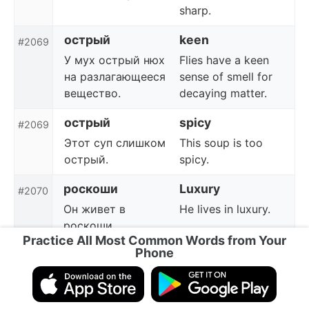
sharp.
острый
keen
#2069
У мух острый нюх
Flies have a keen
на разлагающееся
sense of smell for
вещество.
decaying matter.
острый
spicy
#2069
Этот суп слишком
This soup is too
острый.
spicy.
роскоши
Luxury
#2070
Он живет в
He lives in luxury.
роскоши.
Practice All Most Common Words from Your
Phone
весы
scales
#2071
Встань на весы.
Stand on the
scales.