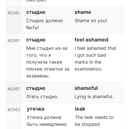
стыдно
shame
#2061
Стыдно должно
Shame on you!
быть!
стыдно
feel ashamed
#2061
Мне стыдно из-за
I feel ashamed that
того, что я
I got such bad
получила такие
marks in the
плохие отметки за
examination.
экзамены.
стыдно
shameful
#2061
Лгать стыдно.
Lying is shameful.
утечка
leak
#2062
Утечка должна
The leak needs to
быть немедленно
be stopped