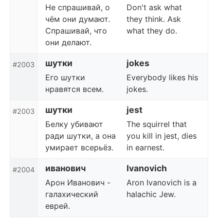
Не спрашивай, о
Don't ask what
чём они думают.
they think. Ask
Спрашивай, что
what they do.
они делают.
шутки
jokes
#2003
Его шутки
Everybody likes his
нравятся всем.
jokes.
шутки
jest
#2003
Белку убивают
The squirrel that
ради шутки, а она
you kill in jest, dies
умирает всерьёз.
in earnest.
иванович
Ivanovich
#2004
Арон Иванович -
Aron Ivanovich is a
галахический
halachic Jew.
еврей.