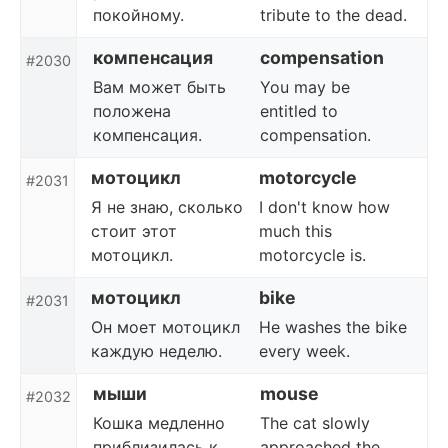
покойному.
tribute to the dead.
компенсация
compensation
#2030
Вам может быть
You may be
положена
entitled to
компенсация.
compensation.
мотоцикл
motorcycle
#2031
Я не знаю, сколько
I don't know how
стоит этот
much this
мотоцикл.
motorcycle is.
мотоцикл
bike
#2031
Он моет мотоцикл
He washes the bike
каждую неделю.
every week.
мыши
mouse
#2032
Кошка медленно
The cat slowly
приблизилась к
approached the