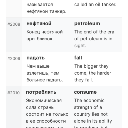
называется
called an oil tanker.
нефтяной танкер.
нефтяной
petroleum
#2008
Конец нефтяной
The end of the era
эры близок.
of petroleum is in
sight.
падать
fall
#2009
Чем выше
The bigger they
взлетишь, тем
come, the harder
больнее падать.
they fall.
потреблять
consume
#2010
Экономическая
The economic
сила страны
strength of a
состоит не только
country lies not
в ее способности
alone in its ability
производить, но
to produce, but