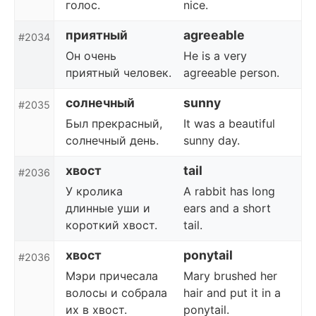
голос.
nice.
приятный
agreeable
#2034
Он очень
He is a very
приятный человек.
agreeable person.
солнечный
sunny
#2035
Был прекрасный,
It was a beautiful
солнечный день.
sunny day.
хвост
tail
#2036
У кролика
A rabbit has long
длинные уши и
ears and a short
короткий хвост.
tail.
хвост
ponytail
#2036
Мэри причесала
Mary brushed her
волосы и собрала
hair and put it in a
их в хвост.
ponytail.