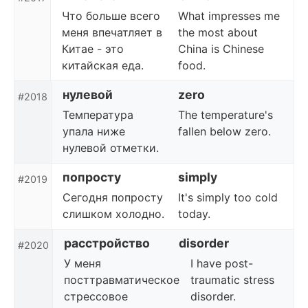
Что больше всего
What impresses me
меня впечатляет в
the most about
Китае - это
China is Chinese
китайская еда.
food.
нулевой
zero
#2018
Температура
The temperature's
упала ниже
fallen below zero.
нулевой отметки.
попросту
simply
#2019
Сегодня попросту
It's simply too cold
слишком холодно.
today.
расстройство
disorder
#2020
У меня
I have post-
посттравматическое
traumatic stress
стрессовое
disorder.