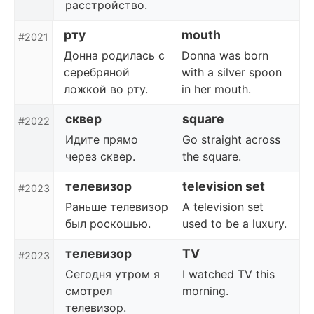
расстройство.
рту
mouth
#2021
Донна родилась с
Donna was born
серебряной
with a silver spoon
ложкой во рту.
in her mouth.
сквер
square
#2022
Идите прямо
Go straight across
через сквер.
the square.
телевизор
television set
#2023
Раньше телевизор
A television set
был роскошью.
used to be a luxury.
телевизор
TV
#2023
Сегодня утром я
I watched TV this
смотрел
morning.
телевизор.