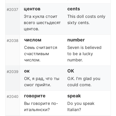
центов
cents
#2037
Эта кукла стоит
This doll costs only
всего шестьдесят
sixty cents.
центов.
числом
number
#2038
Семь считается
Seven is believed
счастливым
to be a lucky
числом.
number.
ок
OK
#2039
ОК, я рад, что ты
O.K. I'm glad you
смог прийти.
could come.
говорите
speak
#2040
Вы говорите по-
Do you speak
итальянски?
Italian?