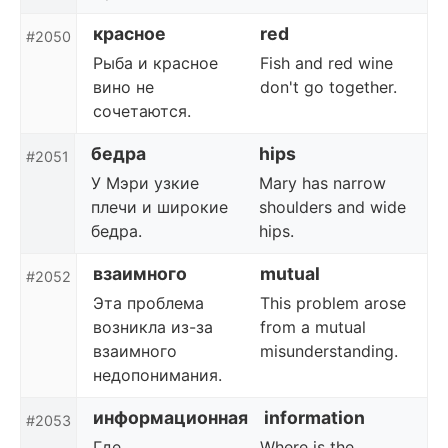
красное
red
#2050
Рыба и красное
Fish and red wine
вино не
don't go together.
сочетаются.
бедра
hips
#2051
У Мэри узкие
Mary has narrow
плечи и широкие
shoulders and wide
бедра.
hips.
взаимного
mutual
#2052
Эта проблема
This problem arose
возникла из-за
from a mutual
взаимного
misunderstanding.
недопонимания.
информационная
information
#2053
Где
Where is the