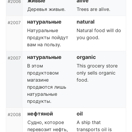
живые
alive
#2006
Деревья живые.
Trees are alive.
натуральные
natural
#2007
Натуральные
Natural food will do
продукты пойдут
you good.
вам на пользу.
натуральные
organic
#2007
В этом
This grocery store
продуктовом
only sells organic
магазине
food.
продаются лишь
натуральные
продукты.
нефтяной
oil
#2008
Судно, которое
A ship that
перевозит нефть,
transports oil is