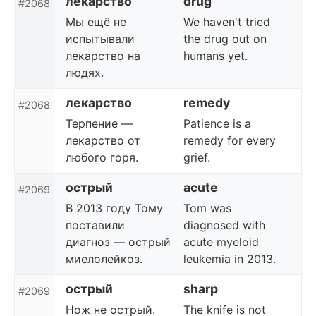
лекарство
drug
#2068
Мы ещё не
We haven't tried
испытывали
the drug out on
лекарство на
humans yet.
людях.
лекарство
remedy
#2068
Терпение —
Patience is a
лекарство от
remedy for every
любого горя.
grief.
острый
acute
#2069
В 2013 году Тому
Tom was
поставили
diagnosed with
диагноз — острый
acute myeloid
миелолейкоз.
leukemia in 2013.
острый
sharp
#2069
Нож не острый.
The knife is not