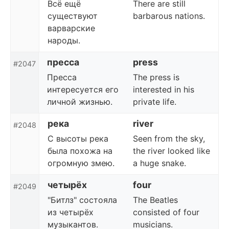
Всё ещё
There are still
существуют
barbarous nations.
варварские
народы.
пресса
press
#2047
Пресса
The press is
интересуется его
interested in his
личной жизнью.
private life.
река
river
#2048
С высоты река
Seen from the sky,
была похожа на
the river looked like
огромную змею.
a huge snake.
четырёх
four
#2049
"Битлз" состояла
The Beatles
из четырёх
consisted of four
музыкантов.
musicians.