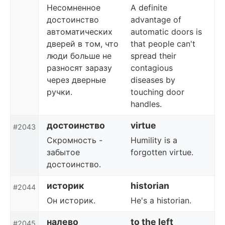
Несомненное
A definite
достоинство
advantage of
автоматических
automatic doors is
дверей в том, что
that people can't
люди больше не
spread their
разносят заразу
contagious
через дверные
diseases by
ручки.
touching door
handles.
достоинство
virtue
#2043
Скромность -
Humility is a
забытое
forgotten virtue.
достоинство.
историк
historian
#2044
Он историк.
He's a historian.
налево
to the left
#2045