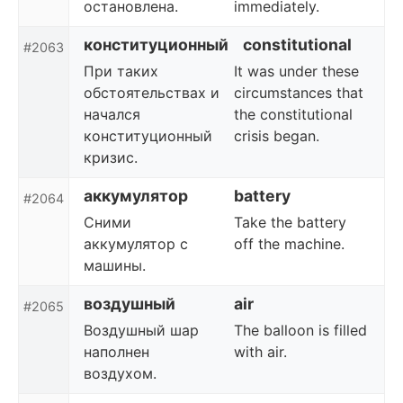
остановлена.
immediately.
конституционный
constitutional
#2063
При таких
It was under these
обстоятельствах и
circumstances that
начался
the constitutional
конституционный
crisis began.
кризис.
аккумулятор
battery
#2064
Сними
Take the battery
аккумулятор с
off the machine.
машины.
воздушный
air
#2065
Воздушный шар
The balloon is filled
наполнен
with air.
воздухом.