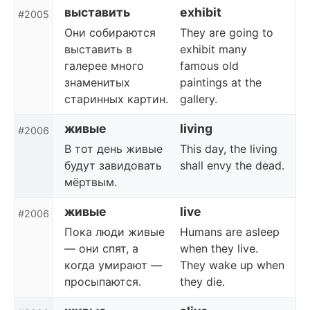
выставить
exhibit
#2005
Они собираются
They are going to
выставить в
exhibit many
галерее много
famous old
знаменитых
paintings at the
старинных картин.
gallery.
живые
living
#2006
В тот день живые
This day, the living
будут завидовать
shall envy the dead.
мёртвым.
живые
live
#2006
Пока люди живые
Humans are asleep
— они спят, а
when they live.
когда умирают —
They wake up when
просыпаются.
they die.