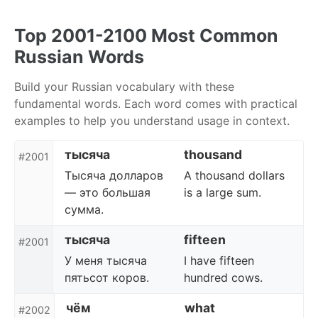
Skip
Skip
Skip
to
to
to
Top 2001-2100 Most Common
primary
content
footer
Russian Words
navigation
Build your Russian vocabulary with these
fundamental words. Each word comes with practical
examples to help you understand usage in context.
тысяча
thousand
#2001
Тысяча долларов
A thousand dollars
— это большая
is a large sum.
сумма.
тысяча
fifteen
#2001
У меня тысяча
I have fifteen
пятьсот коров.
hundred cows.
чём
what
#2002