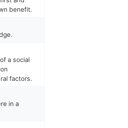
first and
wn benefit.
edge.
of a social
 on
ral factors.
re in a