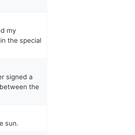
ed my
 in the special
er signed a
 between the
he sun.