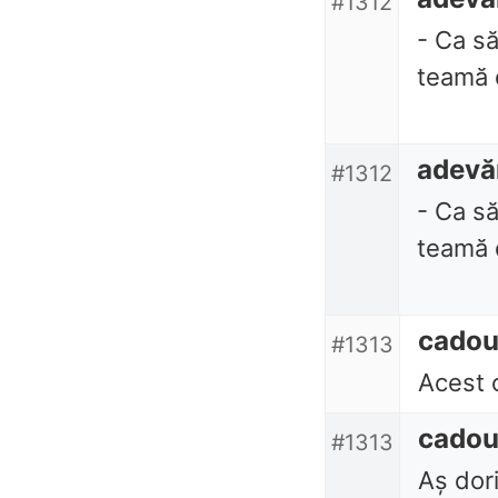
#1312
- Ca să
teamă d
adevă
#1312
- Ca să
teamă d
cado
#1313
Acest 
cado
#1313
Aș dor