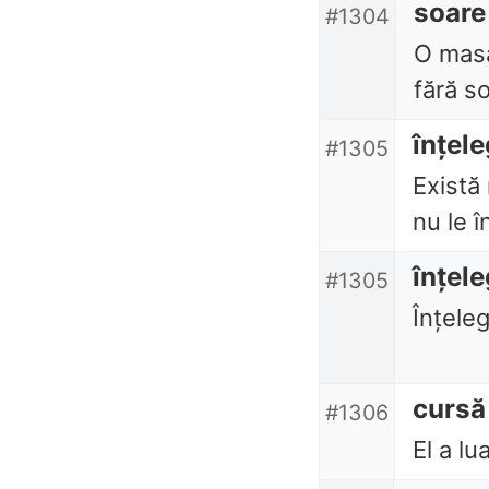
soare
#1304
O masă
fără s
înțele
#1305
Există
nu le î
înțele
#1305
Înțeleg
cursă
#1306
El a lu