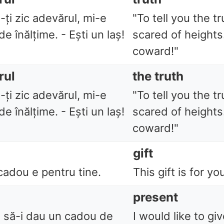
-ți zic adevărul, mi-e
"To tell you the tr
e înălțime. - Ești un laș!
scared of heights.
coward!"
rul
the truth
-ți zic adevărul, mi-e
"To tell you the tr
e înălțime. - Ești un laș!
scared of heights.
coward!"
u
gift
cadou e pentru tine.
This gift is for yo
u
present
i să-i dau un cadou de
I would like to gi