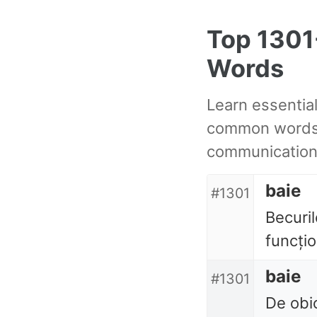
Skip
Skip
Skip
Top 130
to
to
to
primary
content
footer
Words
navigation
Learn essentia
common words 
communication
baie
#1301
Becuril
funcți
baie
#1301
De obic