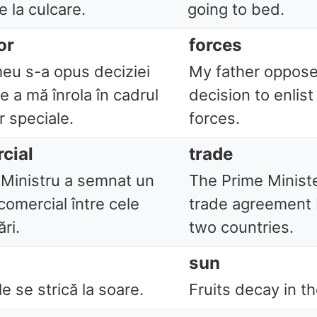
 la culcare.
going to bed.
or
forces
meu s-a opus deciziei
My father oppos
e a mă înrola în cadrul
decision to enlist
r speciale.
forces.
cial
trade
 Ministru a semnat un
The Prime Minist
comercial între cele
trade agreement
ri.
two countries.
sun
e se strică la soare.
Fruits decay in t