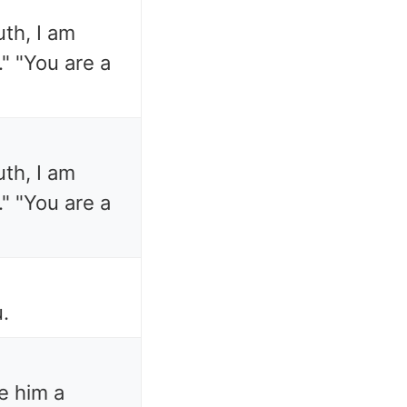
uth, I am
" "You are a
uth, I am
" "You are a
u.
ve him a