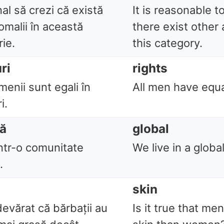
nal să crezi că există
It is reasonable t
omalii în această
there exist other
ie.
this category.
ri
rights
menii sunt egali în
All men have equa
i.
lă
global
ntr-o comunitate
We live in a glob
.
skin
evărat că bărbații au
Is it true that men