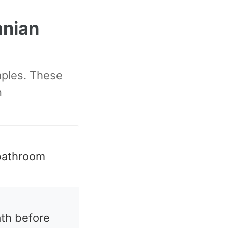
nian
mples. These
n
 bathroom
ath before