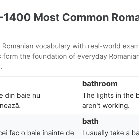
1-1400 Most Common Roma
l Romanian vocabulary with real-world exa
form the foundation of everyday Romania
.
bathroom
e din baie nu
The lights in the
onează.
aren't working.
bath
ei fac o baie înainte de
I usually take a b