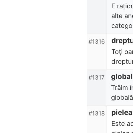
E rațio
alte an
categor
dreptu
#1316
Toţi oa
dreptur
globa
#1317
Trăim î
globală
pielea
#1318
Este ad