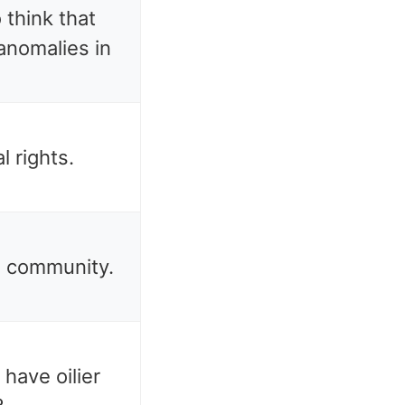
o think that
 anomalies in
l rights.
al community.
 have oilier