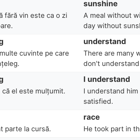
sunshine
 fără vin este ca o zi
A meal without win
oare.
day without suns
g
understand
 multe cuvinte pe care
There are many w
nțeleg.
don't understand
g
I understand
 că el este mulțumit.
I understand him
satisfied.
race
at parte la cursă.
He took part in th