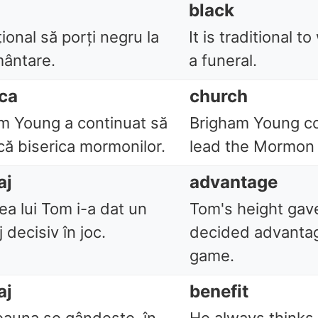
black
țional să porți negru la
It is traditional t
ântare.
a funeral.
ica
church
m Young a continuat să
Brigham Young co
ă biserica mormonilor.
lead the Mormon 
aj
advantage
ea lui Tom i-a dat un
Tom's height gav
 decisiv în joc.
decided advantag
game.
aj
benefit