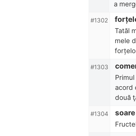
a merge
forțel
#1302
Tatăl 
mele d
forțelo
comer
#1303
Primul
acord 
două ţă
soare
#1304
Fructel