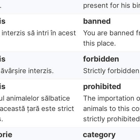
.
present for his bi
is
banned
 interzis să intri în acest
You are banned f
this place.
is
forbidden
vârșire interzis.
Strictly forbidden
is
prohibited
l animalelor sălbatice
The importation o
 această țară este strict
animals to this co
s.
strictly prohibited
orie
category