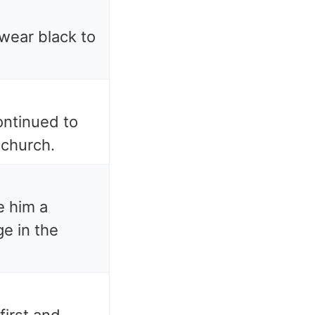
o wear black to
ntinued to
church.
e him a
e in the