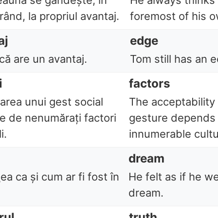
eauna se gândește, în
He always thinks 
rând, la propriul avantaj.
foremost of his o
aj
edge
că are un avantaj.
Tom still has an 
i
factors
area unui gest social
The acceptability 
e de nenumărați factori
gesture depends
i.
innumerable cultu
dream
ea ca și cum ar fi fost în
He felt as if he we
dream.
rul
truth