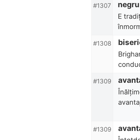
negru
#1307
E tradi
înmorm
biser
#1308
Brigha
conduc
avant
#1309
Înălțim
avantaj
avant
#1309