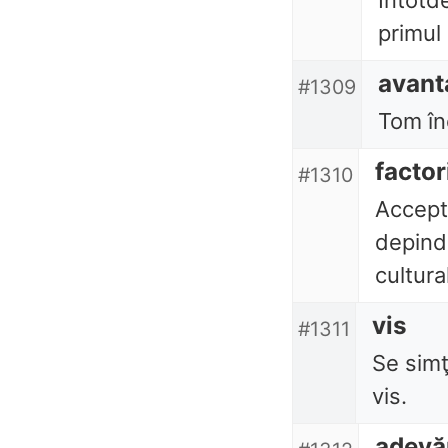
Întotd
primul 
avant
#1309
Tom în
factor
#1310
Accept
depind
cultural
vis
#1311
Se simţ
vis.
adevă