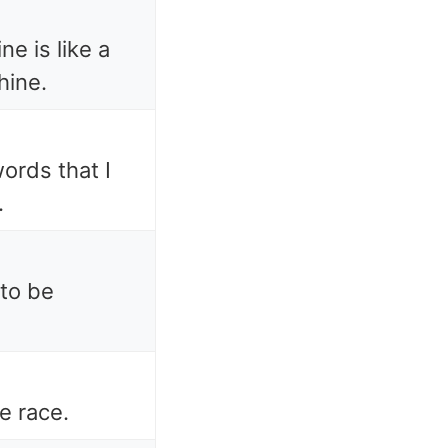
e is like a
hine.
ords that I
.
 to be
e race.