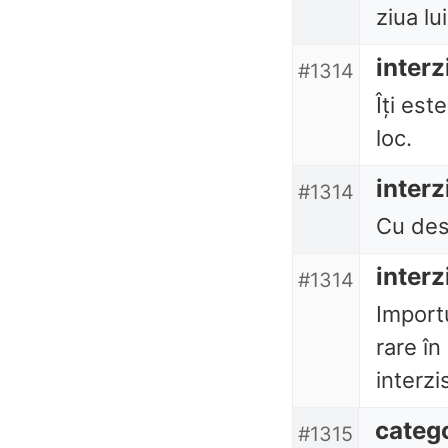
ziua lui
interz
#1314
Îți este
loc.
interz
#1314
Cu desă
interz
#1314
Importu
rare în
interzi
categ
#1315