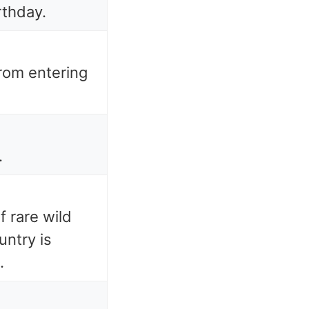
rthday.
rom entering
.
f rare wild
untry is
.