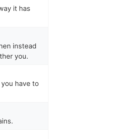
way it has
then instead
ther you.
, you have to
ains.