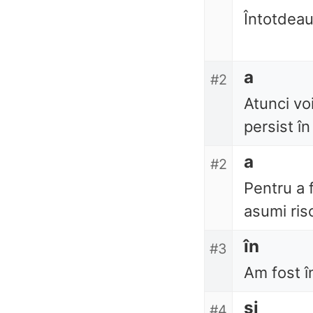
Întotdeau
a
#2
Atunci vo
persist în
a
#2
Pentru a 
asumi risc
în
#3
Am fost î
și
#4