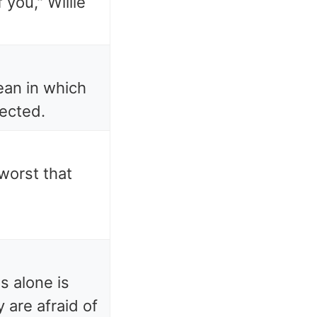
 you," Willie
ean in which
ected.
worst that
s alone is
 are afraid of