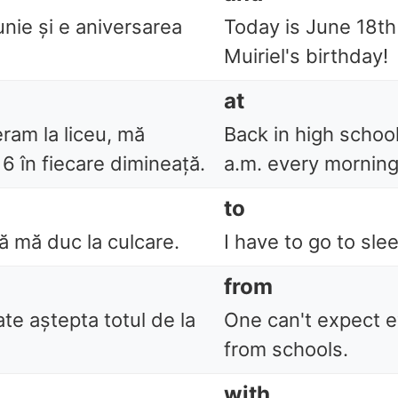
unie și e aniversarea
Today is June 18th 
Muiriel's birthday!
at
ram la liceu, mă
Back in high school
 6 în fiecare dimineață.
a.m. every morning
to
ă mă duc la culcare.
I have to go to sle
from
te aștepta totul de la
One can't expect e
from schools.
with