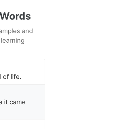
 Words
xamples and
 learning
 of life.
e it came