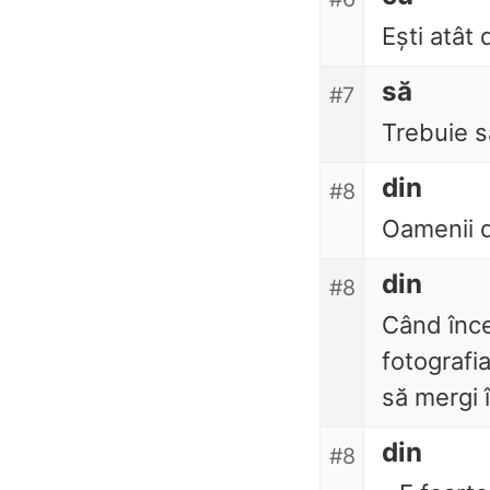
Ești atât
să
#7
Trebuie s
din
#8
Oamenii d
din
#8
Când înce
fotografia
să mergi 
din
#8