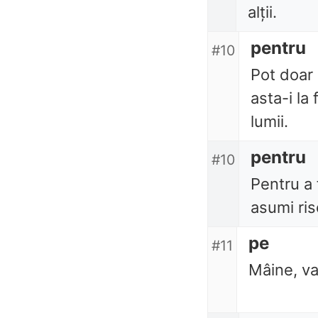
alții.
pentru
#10
Pot doar
asta-i la 
lumii.
pentru
#10
Pentru a 
asumi ris
pe
#11
Mâine, va