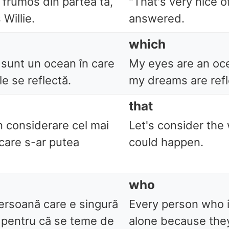
e frumos din partea ta,
"That's very nice of
Willie.
answered.
which
 sunt un ocean în care
My eyes are an oc
le se reflectă.
my dreams are refl
that
n considerare cel mai
Let's consider the 
 care s-ar putea
could happen.
who
ersoană care e singură
Every person who i
 pentru că se teme de
alone because they