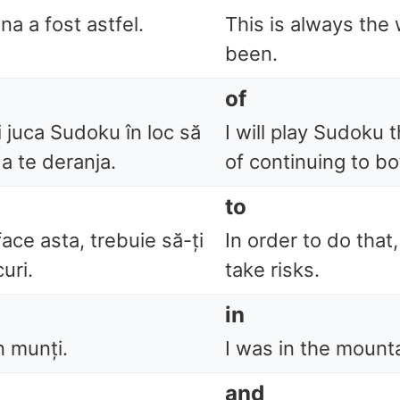
na a fost astfel.
This is always the 
been.
of
i juca Sudoku în loc să
I will play Sudoku 
 a te deranja.
of continuing to bo
to
face asta, trebuie să-ți
In order to do that
uri.
take risks.
in
n munți.
I was in the mount
and