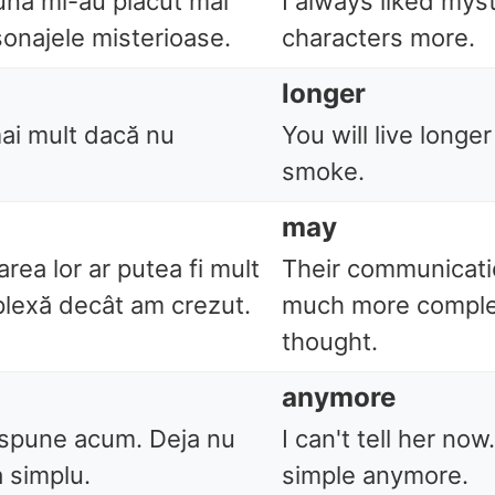
una mi-au plăcut mai
I always liked mys
sonajele misterioase.
characters more.
longer
mai mult dacă nu
You will live longer
smoke.
may
ea lor ar putea fi mult
Their communicat
lexă decât am crezut.
much more comple
thought.
anymore
 spune acum. Deja nu
I can't tell her now.
 simplu.
simple anymore.