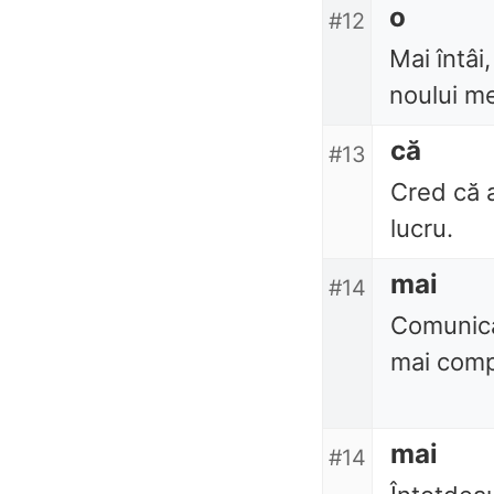
o
#12
Mai întâi,
noului m
că
#13
Cred că 
lucru.
mai
#14
Comunicar
mai comp
mai
#14