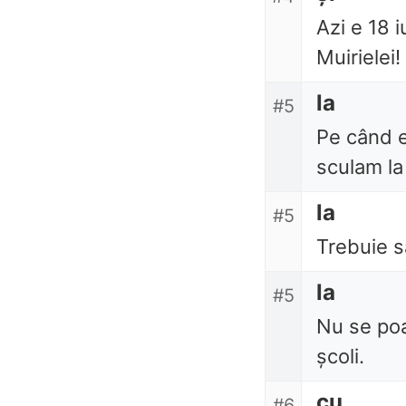
Azi e 18 i
Muirielei!
la
#5
Pe când e
sculam la
la
#5
Trebuie s
la
#5
Nu se poa
școli.
cu
#6