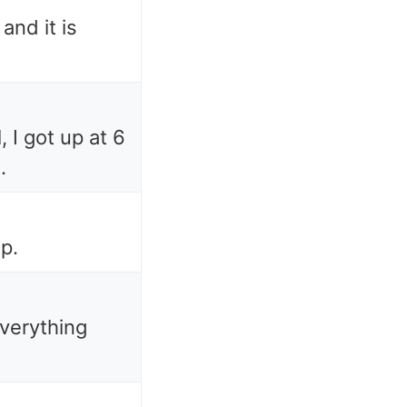
and it is
, I got up at 6
.
ep.
verything