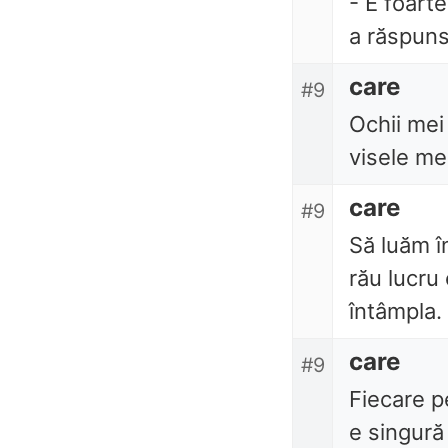
- E foart
a răspuns 
care
#9
Ochii mei
visele me
care
#9
Să luăm î
rău lucru
întâmpla.
care
#9
Fiecare p
e singură