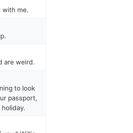
t with me.
ep.
 are weird.
ing to look
our passport,
 holiday.