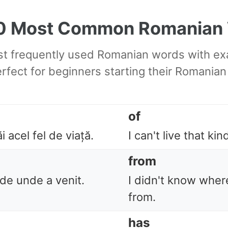
00 Most Common Romanian
st frequently used Romanian words with e
erfect for beginners starting their Romanian
of
i acel fel de viață.
I can't live that kind
from
de unde a venit.
I didn't know wher
from.
has