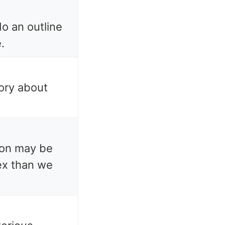
do an outline
.
eory about
ion may be
x than we