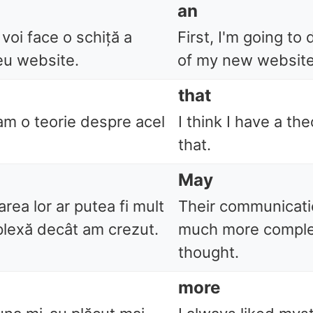
an
 voi face o schiță a
First, I'm going to 
eu website.
of my new website
that
am o teorie despre acel
I think I have a th
that.
May
ea lor ar putea fi mult
Their communicat
lexă decât am crezut.
much more comple
thought.
more