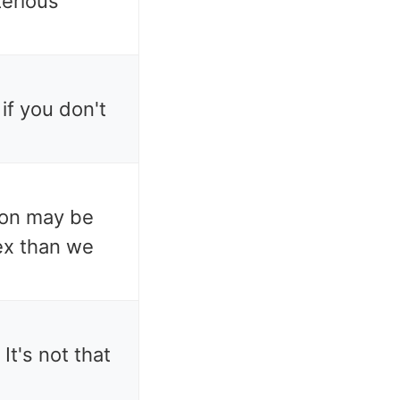
terious
 if you don't
ion may be
x than we
 It's not that