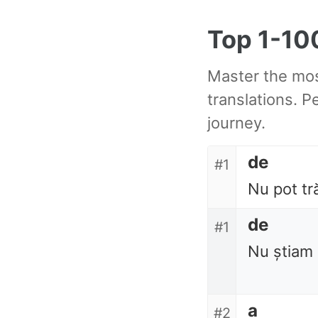
Skip
Skip
Skip
Top 1-1
to
to
to
primary
content
footer
Master the mo
navigation
translations. P
journey.
de
#1
Nu pot tră
de
#1
Nu știam 
a
#2