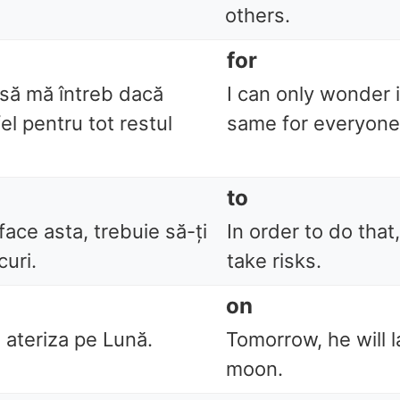
others.
for
 să mă întreb dacă
I can only wonder if
fel pentru tot restul
same for everyone
to
face asta, trebuie să-ți
In order to do that
curi.
take risks.
on
 ateriza pe Lună.
Tomorrow, he will 
moon.