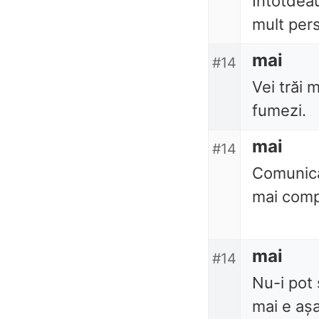
Întotdea
mult per
mai
#14
Vei trăi 
fumezi.
mai
#14
Comunicar
mai comp
mai
#14
Nu-i pot
mai e așa