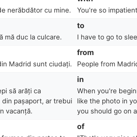
 de nerăbdător cu mine.
You're so impatien
to
ă mă duc la culcare.
I have to go to sle
from
in Madrid sunt ciudați.
People from Madrid
in
pi să arăți ca
When you're beginn
 din pașaport, ar trebui
like the photo in y
în vacanță.
you should go on a
of