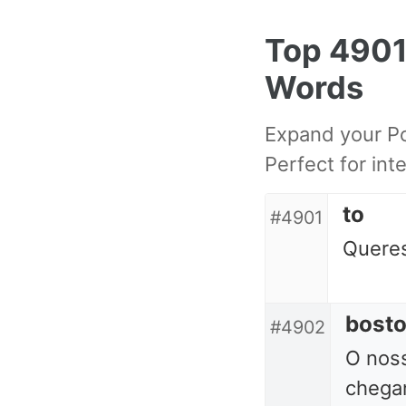
Skip
Skip
Skip
Top 490
to
to
to
primary
content
footer
Words
navigation
Expand your Po
Perfect for int
to
#4901
Queres
bost
#4902
O noss
chega