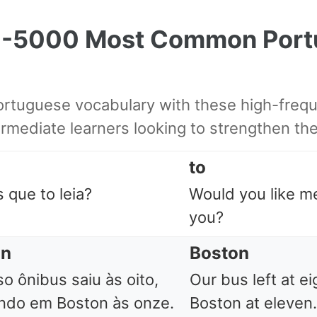
1-5000 Most Common Port
rtuguese vocabulary with these high-freq
ermediate learners looking to strengthen the
to
 que to leia?
Would you like me
you?
on
Boston
o ônibus saiu às oito,
Our bus left at eig
ndo em Boston às onze.
Boston at eleven.