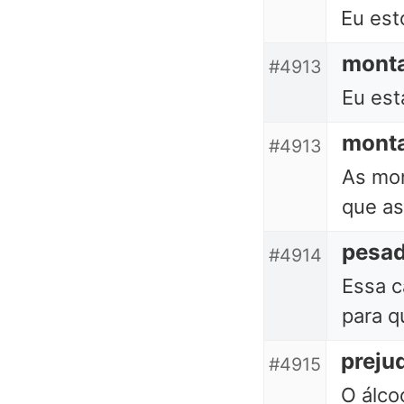
Eu est
mont
#4913
Eu est
mont
#4913
As mo
que as
pesa
#4914
Essa c
para q
prejud
#4915
O álcoo