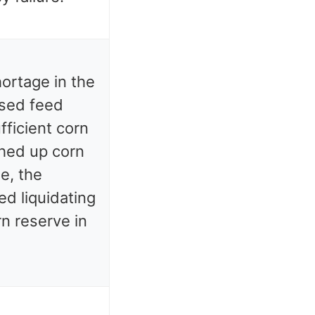
hortage in the
ased feed
ficient corn
hed up corn
e, the
d liquidating
n reserve in