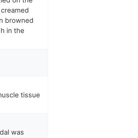
led on the
r creamed
en browned
h in the
uscle tissue
ndal was