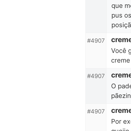
que me
pus o
posiçã
crem
#4907
Você g
creme 
crem
#4907
O pade
pãezin
crem
#4907
Por ex