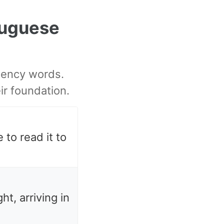
uguese
uency words.
ir foundation.
 to read it to
ht, arriving in