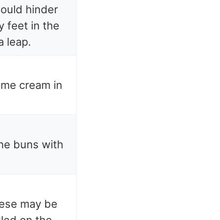
would hinder
 feet in the
a leap.
ome cream in
the buns with
eese may be