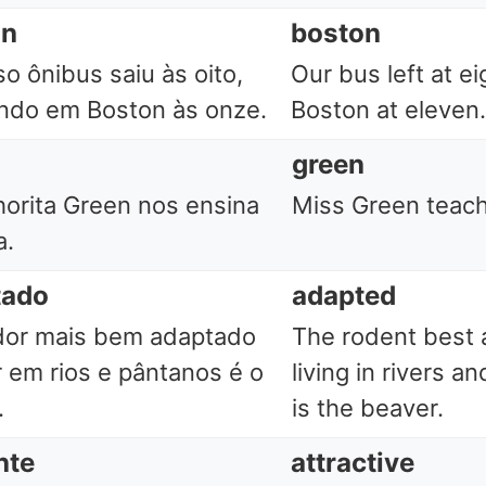
on
boston
o ônibus saiu às oito,
Our bus left at eig
ndo em Boston às onze.
Boston at eleven.
n
green
orita Green nos ensina
Miss Green teach
a.
tado
adapted
dor mais bem adaptado
The rodent best 
r em rios e pântanos é o
living in rivers 
.
is the beaver.
nte
attractive