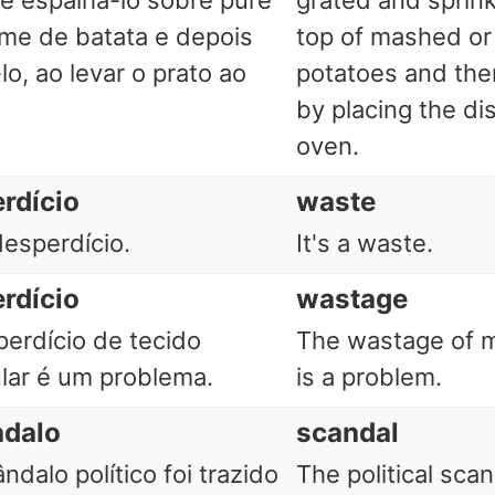
 e espalhá-lo sobre puré
grated and sprink
me de batata e depois
top of mashed o
lo, ao levar o prato ao
potatoes and th
by placing the dis
oven.
rdício
waste
esperdício.
It's a waste.
rdício
wastage
erdício de tecido
The wastage of m
lar é um problema.
is a problem.
ndalo
scandal
ndalo político foi trazido
The political sca