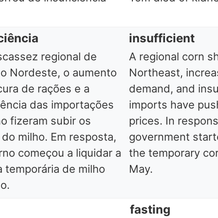
ciência
insufficient
cassez regional de
A regional corn s
no Nordeste, o aumento
Northeast, incre
cura de rações e a
demand, and insuf
ciência das importações
imports have pus
o fizeram subir os
prices. In respons
 do milho. Em resposta,
government starte
rno começou a liquidar a
the temporary cor
a temporária de milho
May.
o.
fasting