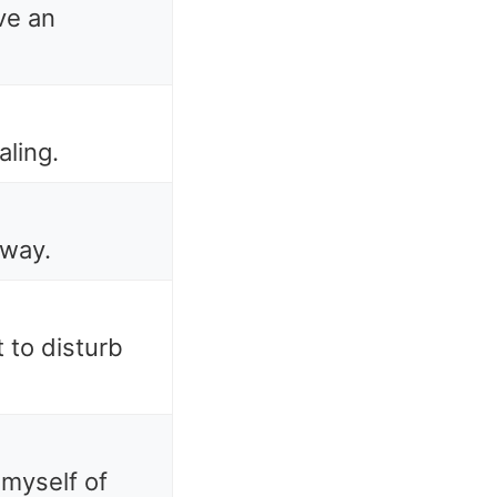
ve an
aling.
 way.
t to disturb
myself of