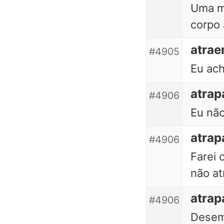
Uma m
corpo 
atrae
#4905
Eu ach
atrap
#4906
Eu não
atrap
#4906
Farei 
não at
atrap
#4906
Desem