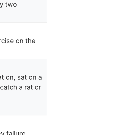
by two
rcise on the
at on, sat on a
catch a rat or
 failure.