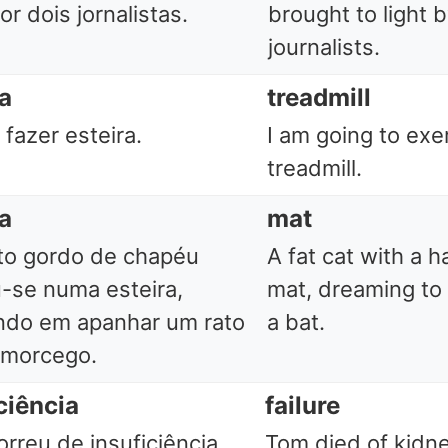
or dois jornalistas.
brought to light 
journalists.
ra
treadmill
 fazer esteira.
I am going to exe
treadmill.
ra
mat
to gordo de chapéu
A fat cat with a h
-se numa esteira,
mat, dreaming to 
do em apanhar um rato
a bat.
 morcego.
ciência
failure
rreu de insuficiência
Tom died of kidney