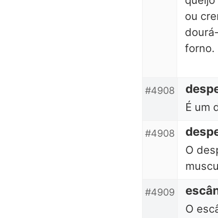
queijo
ou cre
dourá-
forno.
despe
#4908
É um d
despe
#4908
O desp
muscu
escâ
#4909
O escâ