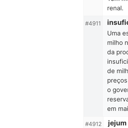
renal.
insufi
#4911
Uma es
milho 
da pro
insufi
de milh
preços
o gove
reserv
em mai
jejum
#4912