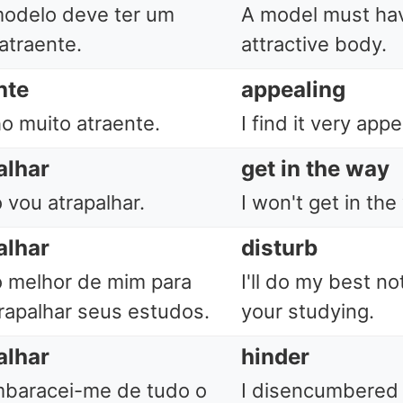
odelo deve ter um
A model must ha
atraente.
attractive body.
nte
appealing
o muito atraente.
I find it very appe
alhar
get in the way
 vou atrapalhar.
I won't get in the
alhar
disturb
o melhor de mim para
I'll do my best no
rapalhar seus estudos.
your studying.
alhar
hinder
baracei-me de tudo o
I disencumbered 