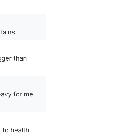
tains.
gger than
eavy for me
 to health.