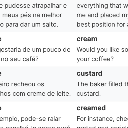
 pudesse atrapalhar e
everything that 
s meus pés na melhor
me and placed my
o para dar um salto.
best position for 
e
cream
ostaria de um pouco de
Would you like s
no seu café?
your coffee?
e
custard
iro recheou os
The baker filled 
hos com creme de leite.
custard.
e
creamed
emplo, pode-se ralar
For instance, ch