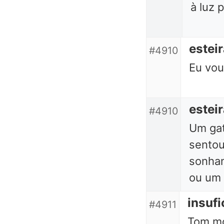
à luz p
estei
#4910
Eu vou
estei
#4910
Um ga
sentou
sonhan
ou um
insufi
#4911
Tom mo