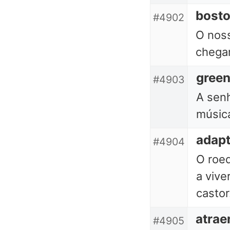
bost
#4902
O noss
chega
gree
#4903
A senh
músic
adap
#4904
O roe
a vive
castor
atrae
#4905