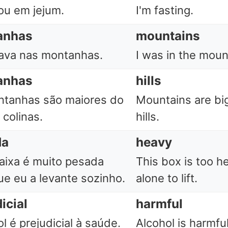
ou em jejum.
I'm fasting.
anhas
mountains
ava nas montanhas.
I was in the moun
anhas
hills
ntanhas são maiores do
Mountains are bi
 colinas.
hills.
da
heavy
aixa é muito pesada
This box is too h
ue eu a levante sozinho.
alone to lift.
icial
harmful
l é prejudicial à saúde.
Alcohol is harmful