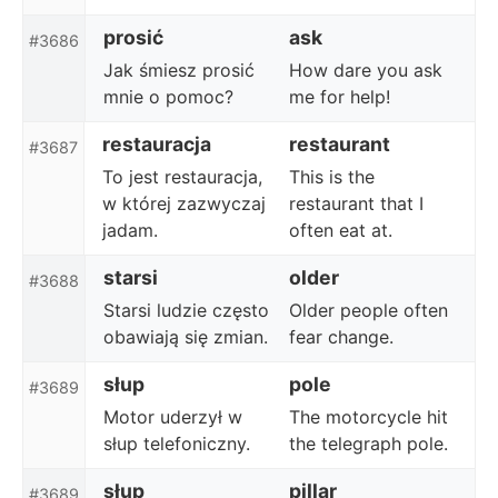
prosić
ask
#3686
Jak śmiesz prosić
How dare you ask
mnie o pomoc?
me for help!
restauracja
restaurant
#3687
To jest restauracja,
This is the
w której zazwyczaj
restaurant that I
jadam.
often eat at.
starsi
older
#3688
Starsi ludzie często
Older people often
obawiają się zmian.
fear change.
słup
pole
#3689
Motor uderzył w
The motorcycle hit
słup telefoniczny.
the telegraph pole.
słup
pillar
#3689