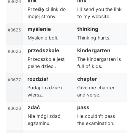
link
link
#3624
Prześlę ci link do
I'll send you the link
mojej strony.
to my website.
myślenie
thinking
#3625
Myślenie boli.
Thinking hurts.
przedszkole
kindergarten
#3626
Przedszkole jest
The kindergarten is
pełne dzieci.
full of kids.
rozdział
chapter
#3627
Podaj rozdział i
Give me chapter
wiersz.
and verse.
zdać
pass
#3628
Nie mógł zdać
He couldn't pass
egzaminu.
the examination.