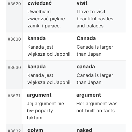
zwiedzać
visit
#3629
Uwielbiam
I love to visit
zwiedzać piękne
beautiful castles
zamki i pałace.
and palaces.
kanada
Canada
#3630
Kanada jest
Canada is larger
większa od Japonii.
than Japan.
kanada
canada
#3630
Kanada jest
Canada is larger
większa od Japonii.
than Japan.
argument
argument
#3631
Jej argument nie
Her argument was
był poparty
not built on facts.
faktami.
gołym
naked
#3632