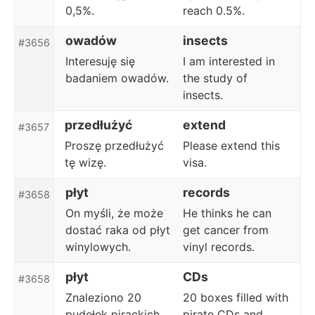
0,5%.
reach 0.5%.
owadów
insects
#3656
Interesuję się
I am interested in
badaniem owadów.
the study of
insects.
przedłużyć
extend
#3657
Proszę przedłużyć
Please extend this
tę wizę.
visa.
płyt
records
#3658
On myśli, że może
He thinks he can
dostać raka od płyt
get cancer from
winylowych.
vinyl records.
płyt
CDs
#3658
Znaleziono 20
20 boxes filled with
pudełek pirackich
pirate CDs and