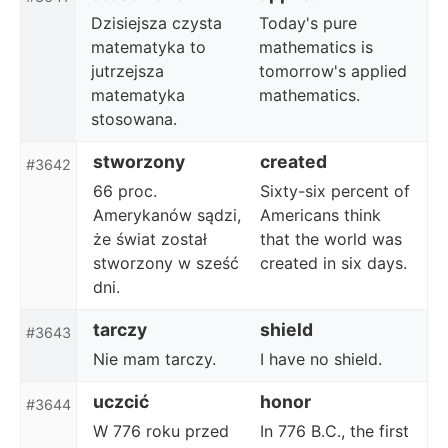
Dzisiejsza czysta
Today's pure
matematyka to
mathematics is
jutrzejsza
tomorrow's applied
matematyka
mathematics.
stosowana.
stworzony
created
#3642
66 proc.
Sixty-six percent of
Amerykanów sądzi,
Americans think
że świat został
that the world was
stworzony w sześć
created in six days.
dni.
tarczy
shield
#3643
Nie mam tarczy.
I have no shield.
uczcić
honor
#3644
W 776 roku przed
In 776 B.C., the first