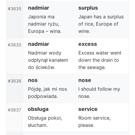
nadmiar
surplus
#3635
Japonia ma
Japan has a surplus
nadmiar ryżu,
of rice, Europe of
Europa – wina.
wine.
nadmiar
excess
#3635
Nadmiar wody
Excess water went
odpłynął kanałem
down the drain to
do ścieków.
the sewage.
nos
nose
#3636
Pójdę, jak mi nos
I should follow my
podpowiada.
nose.
obsługa
service
#3637
Obsługa pokoi,
Room service,
słucham.
please.