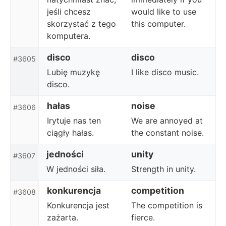
jeśli chcesz
would like to use
skorzystać z tego
this computer.
komputera.
disco
disco
#3605
Lubię muzykę
I like disco music.
disco.
hałas
noise
#3606
Irytuje nas ten
We are annoyed at
ciągły hałas.
the constant noise.
jedności
unity
#3607
W jedności siła.
Strength in unity.
konkurencja
competition
#3608
Konkurencja jest
The competition is
zażarta.
fierce.