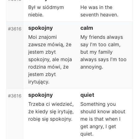
Był w siódmym
He was in the
niebie.
seventh heaven.
spokojny
calm
#3616
Moi znajomi
My friends always
zawsze mówią, że
say I'm too calm,
jestem zbyt
but my family
spokojny, ale moja
always says I'm too
rodzina mówi, że
annoying.
jestem zbyt
irytujący.
spokojny
quiet
#3616
Trzeba ci wiedzieć,
Something you
że kiedy się irytuję,
should know about
robię się spokojny.
me is that when I
get angry, I get
quiet.