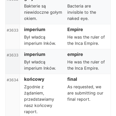
Bakterie są
Bacteria are
niewidoczne gołym
invisible to the
okiem.
naked eye.
imperium
Empire
#3633
Był władcą
He was the ruler of
imperium Inków.
the Inca Empire.
imperium
empire
#3633
Był władcą
He was the ruler of
imperium Inków.
the Inca Empire.
końcowy
final
#3634
Zgodnie z
As requested, we
żądaniem,
are submitting our
przedstawiamy
final report.
nasz końcowy
raport.