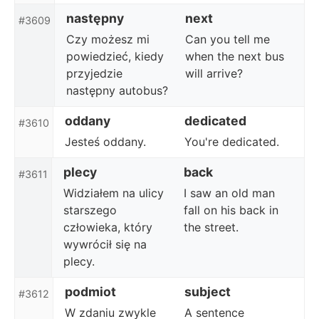
następny
next
#3609
Czy możesz mi
Can you tell me
powiedzieć, kiedy
when the next bus
przyjedzie
will arrive?
następny autobus?
oddany
dedicated
#3610
Jesteś oddany.
You're dedicated.
plecy
back
#3611
Widziałem na ulicy
I saw an old man
starszego
fall on his back in
człowieka, który
the street.
wywrócił się na
plecy.
podmiot
subject
#3612
W zdaniu zwykle
A sentence