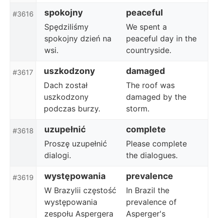
spokojny
peaceful
#3616
Spędziliśmy
We spent a
spokojny dzień na
peaceful day in the
wsi.
countryside.
uszkodzony
damaged
#3617
Dach został
The roof was
uszkodzony
damaged by the
podczas burzy.
storm.
uzupełnić
complete
#3618
Proszę uzupełnić
Please complete
dialogi.
the dialogues.
występowania
prevalence
#3619
W Brazylii częstość
In Brazil the
występowania
prevalence of
zespołu Aspergera
Asperger's