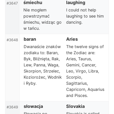
śmiechu
laughing
#3647
Nie mogłem
I could not help
powstrzymać
laughing to see him
śmiechu, widząc go
dancing.
w tańcu.
baran
Aries
#3648
Dwanaście znaków
The twelve signs of
zodiaku to: Baran,
the Zodiac are:
Byk, Bliźnięta, Rak,
Aries, Taurus,
Lew, Panna, Waga,
Gemini, Cancer,
Skorpion, Strzelec,
Leo, Virgo, Libra,
Koziorożec, Wodnik
Scorpio,
i Ryby.
Sagittarius,
Capricorn, Aquarius
and Pisces.
słowacja
Slovakia
#3649
Słowacja po
Slovakia is called