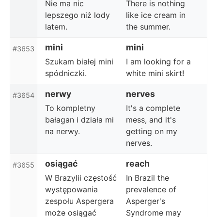
Nie ma nic
There is nothing
lepszego niż lody
like ice cream in
latem.
the summer.
mini
mini
#3653
Szukam białej mini
I am looking for a
spódniczki.
white mini skirt!
nerwy
nerves
#3654
To kompletny
It's a complete
bałagan i działa mi
mess, and it's
na nerwy.
getting on my
nerves.
osiągać
reach
#3655
W Brazylii częstość
In Brazil the
występowania
prevalence of
zespołu Aspergera
Asperger's
może osiągać
Syndrome may