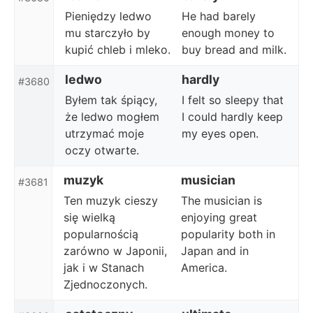
Pieniędzy ledwo
He had barely
mu starczyło by
enough money to
kupić chleb i mleko.
buy bread and milk.
ledwo
hardly
#3680
Byłem tak śpiący,
I felt so sleepy that
że ledwo mogłem
I could hardly keep
utrzymać moje
my eyes open.
oczy otwarte.
muzyk
musician
#3681
Ten muzyk cieszy
The musician is
się wielką
enjoying great
popularnością
popularity both in
zarówno w Japonii,
Japan and in
jak i w Stanach
America.
Zjednoczonych.