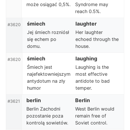
może osiągać 0,5%.
Syndrome may
reach 0.5%.
śmiech
laughter
#3620
Jej śmiech rozniósł
Her laughter
się echem po
echoed through the
domu.
house.
śmiech
laughing
#3620
Śmiech jest
Laughing is the
najefektowniejszym
most effective
antydotum na zły
antidote to bad
humor
temper.
berlin
Berlin
#3621
Berlin Zachodni
West Berlin would
pozostanie poza
remain free of
kontrolą sowietów.
Soviet control.