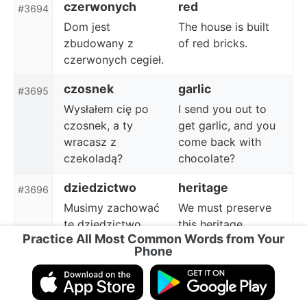
czerwonych
red
#3694
Dom jest
The house is built
zbudowany z
of red bricks.
czerwonych cegieł.
czosnek
garlic
#3695
Wysłałem cię po
I send you out to
czosnek, a ty
get garlic, and you
wracasz z
come back with
czekoladą?
chocolate?
dziedzictwo
heritage
#3696
Musimy zachować
We must preserve
te dziedzictwo.
this heritage.
Practice All Most Common Words from Your
Phone
kamień
stone
#3697
Z daleka ten
Seen from a
kamień wygląda jak
distance, the stone
ludzka twarz.
looks like a human