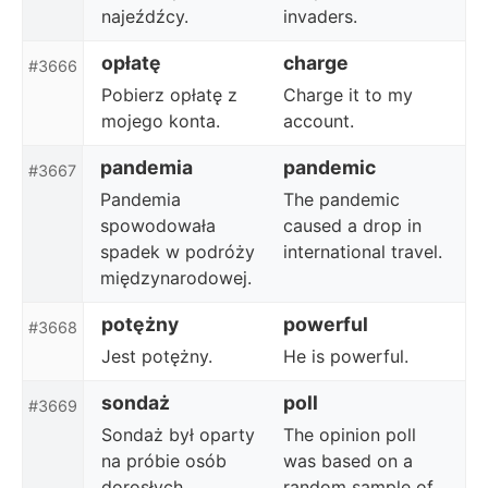
najeźdźcy.
invaders.
opłatę
charge
#3666
Pobierz opłatę z
Charge it to my
mojego konta.
account.
pandemia
pandemic
#3667
Pandemia
The pandemic
spowodowała
caused a drop in
spadek w podróży
international travel.
międzynarodowej.
potężny
powerful
#3668
Jest potężny.
He is powerful.
sondaż
poll
#3669
Sondaż był oparty
The opinion poll
na próbie osób
was based on a
dorosłych.
random sample of