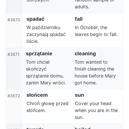
adults.
spadać
fall
#3670
W październiku
In October, the
zaczynają spadać
leaves begin to fall.
liście.
sprzątanie
cleaning
#3671
Tom chciał
Tom wanted to
skończyć
finish cleaning the
sprzątanie domu,
house before Mary
zanim Mary wróci.
got home.
słońcem
sun
#3672
Chroń głowę przed
Cover your head
słońcem.
when you are in the
sun.