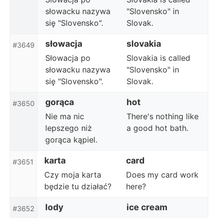
słowacku nazywa
"Slovensko" in
się "Slovensko".
Slovak.
słowacja
slovakia
#3649
Słowacja po
Slovakia is called
słowacku nazywa
"Slovensko" in
się "Slovensko".
Slovak.
gorąca
hot
#3650
Nie ma nic
There's nothing like
lepszego niż
a good hot bath.
gorąca kąpiel.
karta
card
#3651
Czy moja karta
Does my card work
będzie tu działać?
here?
lody
ice cream
#3652