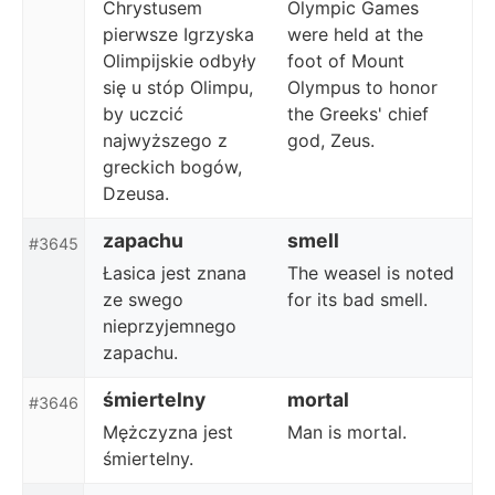
Chrystusem
Olympic Games
pierwsze Igrzyska
were held at the
Olimpijskie odbyły
foot of Mount
się u stóp Olimpu,
Olympus to honor
by uczcić
the Greeks' chief
najwyższego z
god, Zeus.
greckich bogów,
Dzeusa.
zapachu
smell
#3645
Łasica jest znana
The weasel is noted
ze swego
for its bad smell.
nieprzyjemnego
zapachu.
śmiertelny
mortal
#3646
Mężczyzna jest
Man is mortal.
śmiertelny.