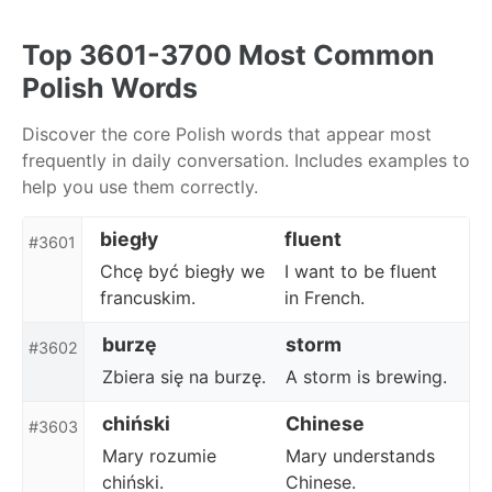
Skip
Skip
Skip
to
to
to
Top 3601-3700 Most Common
primary
content
footer
Polish Words
navigation
Discover the core Polish words that appear most
frequently in daily conversation. Includes examples to
help you use them correctly.
biegły
fluent
#3601
Chcę być biegły we
I want to be fluent
francuskim.
in French.
burzę
storm
#3602
Zbiera się na burzę.
A storm is brewing.
chiński
Chinese
#3603
Mary rozumie
Mary understands
chiński.
Chinese.