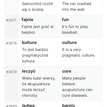
Samochód rozbił
The car crashed
się o ścianę.
into the wall.
fajnie
fun
#3677
Fajnie jest grać w
It's fun to play
bejsbol.
baseball.
kultura
culture
#3678
To jest bardzo
It is a very
pragmatyczna
pragmatic culture.
kultura.
leczyć
cure
#3679
Wielu ludzi wierzy,
Many people
że akupunktura
believe
może leczyć
acupuncture can
choroby.
cure diseases.
ledwo
barely
#3680