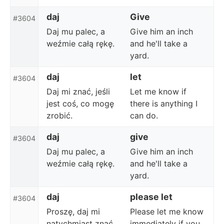
daj
Give
#3604
Daj mu palec, a
Give him an inch
weźmie całą rękę.
and he'll take a
yard.
daj
let
#3604
Daj mi znać, jeśli
Let me know if
jest coś, co mogę
there is anything I
zrobić.
can do.
daj
give
#3604
Daj mu palec, a
Give him an inch
weźmie całą rękę.
and he'll take a
yard.
daj
please let
#3604
Proszę, daj mi
Please let me know
natychmiast znać,
immediately if you