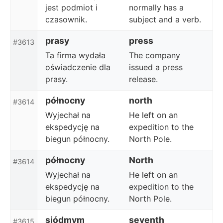
jest podmiot i
normally has a
czasownik.
subject and a verb.
prasy
press
#3613
Ta firma wydała
The company
oświadczenie dla
issued a press
prasy.
release.
północny
north
#3614
Wyjechał na
He left on an
ekspedycję na
expedition to the
biegun północny.
North Pole.
północny
North
#3614
Wyjechał na
He left on an
ekspedycję na
expedition to the
biegun północny.
North Pole.
siódmym
seventh
#3615