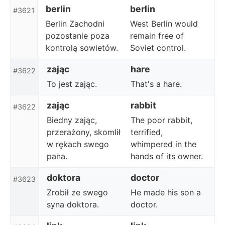
berlin
berlin
#3621
Berlin Zachodni
West Berlin would
pozostanie poza
remain free of
kontrolą sowietów.
Soviet control.
zając
hare
#3622
To jest zając.
That's a hare.
zając
rabbit
#3622
Biedny zając,
The poor rabbit,
przerażony, skomlił
terrified,
w rękach swego
whimpered in the
pana.
hands of its owner.
doktora
doctor
#3623
Zrobił ze swego
He made his son a
syna doktora.
doctor.