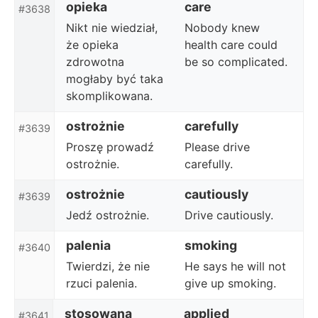
opieka
care
#3638
Nikt nie wiedział,
Nobody knew
że opieka
health care could
zdrowotna
be so complicated.
mogłaby być taka
skomplikowana.
ostrożnie
carefully
#3639
Proszę prowadź
Please drive
ostrożnie.
carefully.
ostrożnie
cautiously
#3639
Jedź ostrożnie.
Drive cautiously.
palenia
smoking
#3640
Twierdzi, że nie
He says he will not
rzuci palenia.
give up smoking.
stosowana
applied
#3641