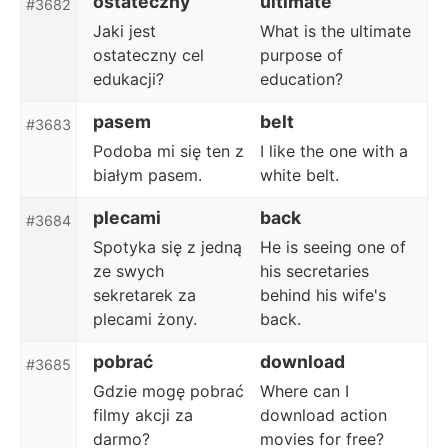
ostateczny
ultimate
#3682
Jaki jest
What is the ultimate
ostateczny cel
purpose of
edukacji?
education?
pasem
belt
#3683
Podoba mi się ten z
I like the one with a
białym pasem.
white belt.
plecami
back
#3684
Spotyka się z jedną
He is seeing one of
ze swych
his secretaries
sekretarek za
behind his wife's
plecami żony.
back.
pobrać
download
#3685
Gdzie mogę pobrać
Where can I
filmy akcji za
download action
darmo?
movies for free?