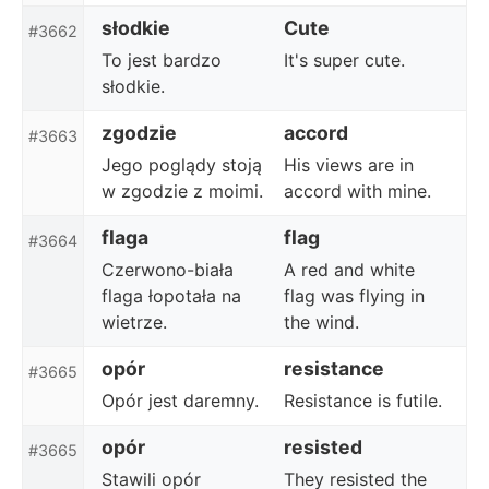
słodkie
Cute
#3662
To jest bardzo
It's super cute.
słodkie.
zgodzie
accord
#3663
Jego poglądy stoją
His views are in
w zgodzie z moimi.
accord with mine.
flaga
flag
#3664
Czerwono-biała
A red and white
flaga łopotała na
flag was flying in
wietrze.
the wind.
opór
resistance
#3665
Opór jest daremny.
Resistance is futile.
opór
resisted
#3665
Stawili opór
They resisted the