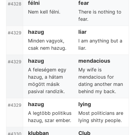
félni
fear
#4328
Nem kell félni.
There is nothing to
fear.
hazug
liar
#4329
Minden vagyok,
I am anything but a
csak nem hazug.
liar.
hazug
mendacious
#4329
A feleségem egy
My wife is
hazug, a hátam
mendacious for
mögött másik
dating another man
pasival randizik.
behind my back.
hazug
lying
#4329
A legtöbb politikus
Most politicians are
hazug, szar ember.
lying shitty people.
klubban
Club
#4330