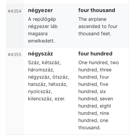
négyezer
four thousand
#4354
A repülőgép
The airplane
négyezer láb
ascended to four
magasra
thousand feet.
emelkedett.
négyszáz
four hundred
#4355
Száz, kétszáz,
One hundred, two
háromszáz,
hundred, three
négyszáz, ötszáz,
hundred, four
hatszáz, hétszáz,
hundred, five
nyolcszáz,
hundred, six
kilencszáz, ezer.
hundred, seven
hundred, eight
hundred, nine
hundred, one
thousand.