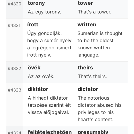
torony
tower
#4320
Az egy torony.
That's a tower.
írott
written
#4321
Úgy gondolják,
Sumerian is thought
hogy a sumér nyelv
to be the oldest
a legrégebbi ismert
known written
írott nyelv.
language.
övék
theirs
#4322
Az az övék.
That's theirs.
diktátor
dictator
#4323
A hírhedt diktátor
The notorious
tetszése szerint élt
dictator abused his
vissza előjogaival.
privileges to his
heart's content.
feltételezhetően
presumably
#4324