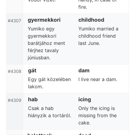
fire.
gyermekkori
childhood
#4307
Yumiko egy
Yumiko married a
gyermekkori
childhood friend
barátjához ment
last June.
férjhez tavaly
júniusban.
gát
dam
#4308
Egy gát közelében
I live near a dam.
lakom.
hab
icing
#4309
Csak a hab
Only the icing is
hiányzik a tortáról.
missing from the
cake.