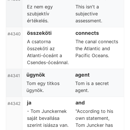
Ez nem egy
This isn't a
szubjektív
subjective
értékelés.
assessment.
összeköti
connects
#4340
A csatorna
The canal connects
összeköti az
the Atlantic and
Atlanti-óceánt a
Pacific Oceans.
Csendes-óceánnal.
ügynök
agent
#4341
Tom egy titkos
Tom is a secret
ügynök.
agent.
ja
and
#4342
- Tom Junckernek
"According to his
saját bevallása
own statement,
szerint isiásza van.
Tom Juncker has