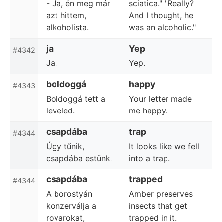
- Ja, én meg már
sciatica." "Really?
azt hittem,
And I thought, he
alkoholista.
was an alcoholic."
ja
Yep
#4342
Ja.
Yep.
boldoggá
happy
#4343
Boldoggá tett a
Your letter made
leveled.
me happy.
csapdába
trap
#4344
Úgy tűnik,
It looks like we fell
csapdába estünk.
into a trap.
csapdába
trapped
#4344
A borostyán
Amber preserves
konzerválja a
insects that get
rovarokat,
trapped in it.