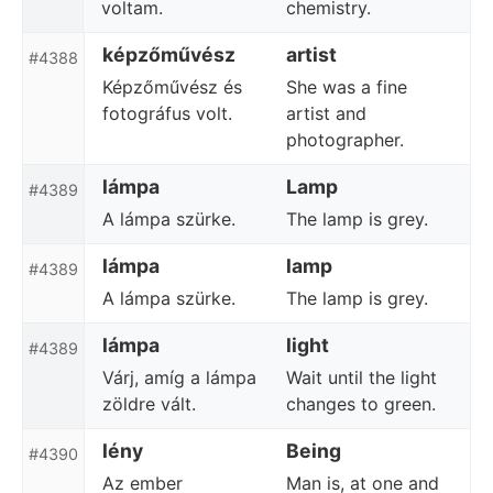
voltam.
chemistry.
képzőművész
artist
#4388
Képzőművész és
She was a fine
fotográfus volt.
artist and
photographer.
lámpa
Lamp
#4389
A lámpa szürke.
The lamp is grey.
lámpa
lamp
#4389
A lámpa szürke.
The lamp is grey.
lámpa
light
#4389
Várj, amíg a lámpa
Wait until the light
zöldre vált.
changes to green.
lény
Being
#4390
Az ember
Man is, at one and