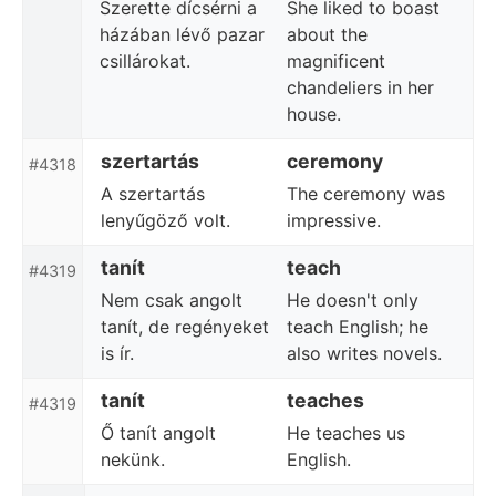
Szerette dícsérni a
She liked to boast
házában lévő pazar
about the
csillárokat.
magnificent
chandeliers in her
house.
szertartás
ceremony
#4318
A szertartás
The ceremony was
lenyűgöző volt.
impressive.
tanít
teach
#4319
Nem csak angolt
He doesn't only
tanít, de regényeket
teach English; he
is ír.
also writes novels.
tanít
teaches
#4319
Ő tanít angolt
He teaches us
nekünk.
English.