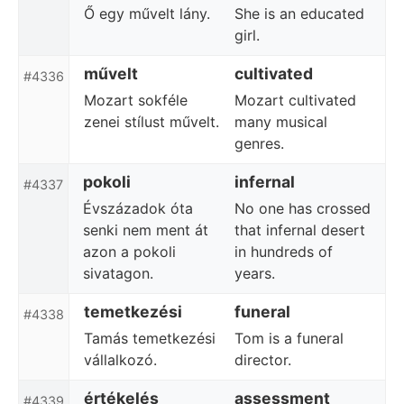
Ő egy művelt lány.
She is an educated
girl.
művelt
cultivated
#4336
Mozart sokféle
Mozart cultivated
zenei stílust művelt.
many musical
genres.
pokoli
infernal
#4337
Évszázadok óta
No one has crossed
senki nem ment át
that infernal desert
azon a pokoli
in hundreds of
sivatagon.
years.
temetkezési
funeral
#4338
Tamás temetkezési
Tom is a funeral
vállalkozó.
director.
értékelés
assessment
#4339