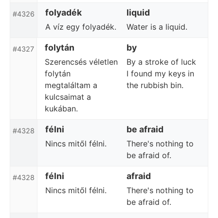
folyadék
liquid
#4326
A víz egy folyadék.
Water is a liquid.
folytán
by
#4327
Szerencsés véletlen
By a stroke of luck
folytán
I found my keys in
megtaláltam a
the rubbish bin.
kulcsaimat a
kukában.
félni
be afraid
#4328
Nincs mitől félni.
There's nothing to
be afraid of.
félni
afraid
#4328
Nincs mitől félni.
There's nothing to
be afraid of.