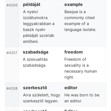
példáját
example
#4356
A nyelvi
Basque is a
izolátumokra
commonly cited
leggyakrabban a
example of a
baszk nyelv
language isolate.
példáját szokták
említeni.
szabadsága
freedom
#4357
A szexualitás
Freedom of
szabadsága.
sexuality is a
necessary human
right.
szerkesztő
editor
#4358
Arra született, hogy
He was born to be
szerkesztő legyen.
an editor.