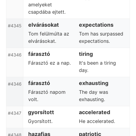
amelyeket
csapdába ejtett.
elvárásokat
expectations
#4345
Tom felülmúlta az
Tom has surpassed
elvárásokat.
expectations.
fárasztó
tiring
#4346
Fárasztó ez a nap.
It's been a tiring
day.
fárasztó
exhausting
#4346
Fárasztó napom
The day was
volt.
exhausting.
gyorsított
accelerated
#4347
Gyorsított.
He accelerated.
hazafias
patriotic
#4348