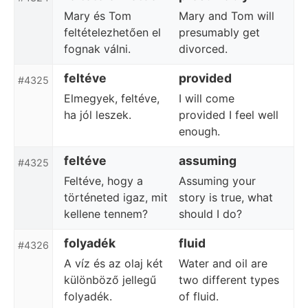
Mary és Tom
Mary and Tom will
feltételezhetően el
presumably get
fognak válni.
divorced.
feltéve
provided
#4325
Elmegyek, feltéve,
I will come
ha jól leszek.
provided I feel well
enough.
feltéve
assuming
#4325
Feltéve, hogy a
Assuming your
történeted igaz, mit
story is true, what
kellene tennem?
should I do?
folyadék
fluid
#4326
A víz és az olaj két
Water and oil are
különböző jellegű
two different types
folyadék.
of fluid.