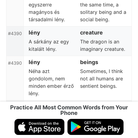
egyszerre
the same time, a
magányos és
solitary being and a
társadalmi lény.
social being.
lény
creature
#4390
A sárkány az egy
The dragon is an
kitalált lény.
imaginary creature.
lény
beings
#4390
Néha azt
Sometimes, I think
gondolom, nem
not all humans are
minden ember érző
sentient beings.
lény.
lény
being
Practice All Most Common Words from Your
#4390
Phone
Az ember
Man is, at one and
egyszerre
the same time, a
magányos és
solitary being and a
társadalmi lény.
social being.