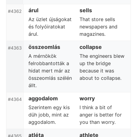
árul
sells
#4362
Az üzlet újságokat
That store sells
és folyóiratokat
newspapers and
árul.
magazines.
összeomlás
collapse
#4363
A mérnökök
The engineers blew
felrobbantották a
up the bridge
hidat mert már az
because it was
összeomlás szélén
about to collapse.
állt.
aggodalom
worry
#4364
Szerintem egy kis
I think a bit of
düh jobb, mint az
anger is better for
aggodalom.
you than worry.
atléta
athlete
#4365