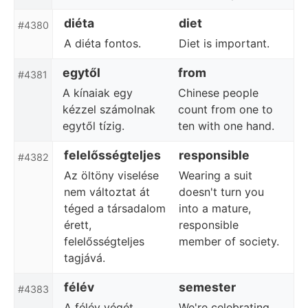
diéta
diet
#4380
A diéta fontos.
Diet is important.
egytől
from
#4381
A kínaiak egy
Chinese people
kézzel számolnak
count from one to
egytől tízig.
ten with one hand.
felelősségteljes
responsible
#4382
Az öltöny viselése
Wearing a suit
nem változtat át
doesn't turn you
téged a társadalom
into a mature,
érett,
responsible
felelősségteljes
member of society.
tagjává.
félév
semester
#4383
A félév végét
We're celebrating