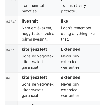
Tom nem túl
Tom isn't very
hazafias.
patriotic.
ilyesmit
like
#4349
Nem emlékszem,
I don't remember
hogy tettem volna
doing anything like
bármi ilyesmit.
that.
kiterjesztett
Extended
#4350
Soha ne vegyetek
Never buy
kiterjesztett
extended
garanciát.
warranties.
kiterjesztett
extended
#4350
Soha ne vegyetek
Never buy
kiterjesztett
extended
garanciát.
warranties.