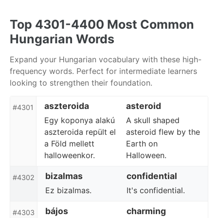
Skip
Skip
Skip
to
to
to
Top 4301-4400 Most Common
primary
content
footer
Hungarian Words
navigation
Expand your Hungarian vocabulary with these high-
frequency words. Perfect for intermediate learners
looking to strengthen their foundation.
aszteroida
asteroid
#4301
Egy koponya alakú
A skull shaped
aszteroida repült el
asteroid flew by the
a Föld mellett
Earth on
halloweenkor.
Halloween.
bizalmas
confidential
#4302
Ez bizalmas.
It's confidential.
bájos
charming
#4303