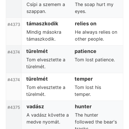
Csípi a szemem a
The soap hurt my
szappan.
eyes.
támaszkodik
relies on
#4373
Mindig másokra
He always relies on
támaszkodik.
other people.
türelmét
patience
#4374
Tom elvesztette a
Tom lost patience.
türelmét.
türelmét
temper
#4374
Tom elvesztette a
Tom lost his
türelmét.
temper.
vadász
hunter
#4375
A vadász követte a
The hunter
medve nyomát.
followed the bear's
tracks.