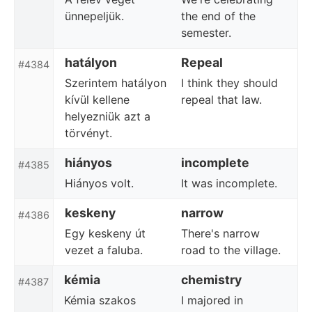
ünnepeljük.
the end of the
semester.
hatályon
Repeal
#4384
Szerintem hatályon
I think they should
kívül kellene
repeal that law.
helyezniük azt a
törvényt.
hiányos
incomplete
#4385
Hiányos volt.
It was incomplete.
keskeny
narrow
#4386
Egy keskeny út
There's narrow
vezet a faluba.
road to the village.
kémia
chemistry
#4387
Kémia szakos
I majored in