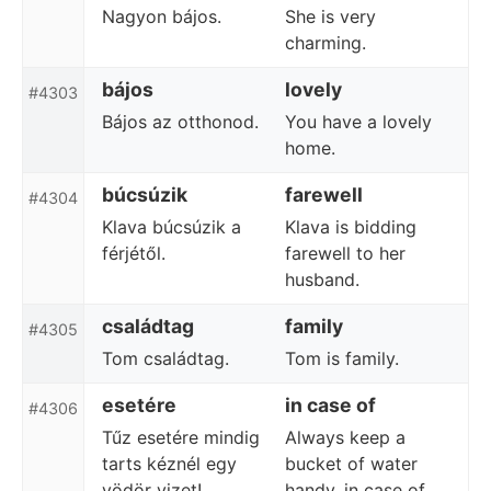
Nagyon bájos.
She is very
charming.
bájos
lovely
#4303
Bájos az otthonod.
You have a lovely
home.
búcsúzik
farewell
#4304
Klava búcsúzik a
Klava is bidding
férjétől.
farewell to her
husband.
családtag
family
#4305
Tom családtag.
Tom is family.
esetére
in case of
#4306
Tűz esetére mindig
Always keep a
tarts kéznél egy
bucket of water
vödör vizet!
handy, in case of