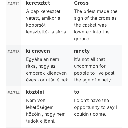
keresztet
Cross
#4312
A pap keresztet
The priest made the
vetett, amikor a
sign of the cross as
koporsót
the casket was
leesztették a sírba.
lowered into the
ground.
kilencven
ninety
#4313
Egyáltalán nem
It's not all that
ritka, hogy az
uncommon for
emberek kilencven
people to live past
éves kor után élnek.
the age of ninety.
közölni
to
#4314
Nem volt
I didn't have the
lehetőségem
opportunity to say I
közölni, hogy nem
couldn't come.
tudok eljönni.