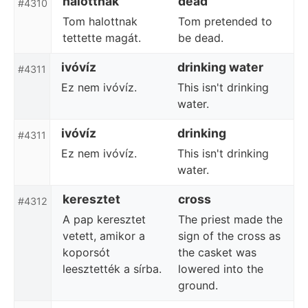
halottnak
dead
#4310
Tom halottnak
Tom pretended to
tettette magát.
be dead.
ivóvíz
drinking water
#4311
Ez nem ivóvíz.
This isn't drinking
water.
ivóvíz
drinking
#4311
Ez nem ivóvíz.
This isn't drinking
water.
keresztet
cross
#4312
A pap keresztet
The priest made the
vetett, amikor a
sign of the cross as
koporsót
the casket was
leesztették a sírba.
lowered into the
ground.