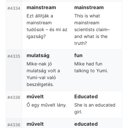
mainstream
mainstream
#4334
Ezt állitják a
This is what
mainstream
mainstream
tudósok – és mi az
scientists claim–
igazság?
and what is the
truth?
mulatság
fun
#4335
Mike-nak jó
Mike had fun
mulatság volt a
talking to Yumi.
Yumi-val való
beszélgetés.
művelt
Educated
#4336
Ő egy művelt lány.
She is an educated
girl.
művelt
educated
#4336