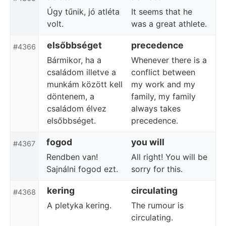
Úgy tűnik, jó atléta
It seems that he
volt.
was a great athlete.
elsőbbséget
precedence
#4366
Bármikor, ha a
Whenever there is a
családom illetve a
conflict between
munkám között kell
my work and my
döntenem, a
family, my family
családom élvez
always takes
elsőbbséget.
precedence.
fogod
you will
#4367
Rendben van!
All right! You will be
Sajnálni fogod ezt.
sorry for this.
kering
circulating
#4368
A pletyka kering.
The rumour is
circulating.