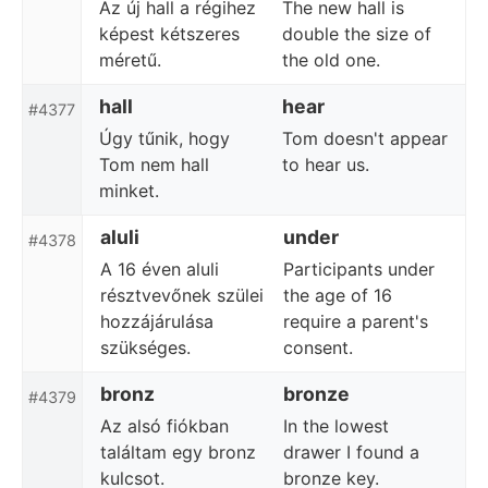
Az új hall a régihez
The new hall is
képest kétszeres
double the size of
méretű.
the old one.
hall
hear
#4377
Úgy tűnik, hogy
Tom doesn't appear
Tom nem hall
to hear us.
minket.
aluli
under
#4378
A 16 éven aluli
Participants under
résztvevőnek szülei
the age of 16
hozzájárulása
require a parent's
szükséges.
consent.
bronz
bronze
#4379
Az alsó fiókban
In the lowest
találtam egy bronz
drawer I found a
kulcsot.
bronze key.