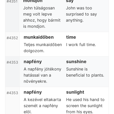
mondjon
say
#4351
John túlságosan
John was too
meg volt lepve
surprised to say
ahhoz, hogy bármit
anything.
is mondjon.
munkaidőben
time
#4352
Teljes munkaidőben
I work full time.
dolgozom.
napfény
sunshine
#4353
A napfény jótékony
Sunshine is
hatással van a
beneficial to plants.
növényekre.
napfény
sunlight
#4353
A kezével eltakarta
He used his hand to
szemét a napfény
screen the sunlight
elöl.
from his eyes.