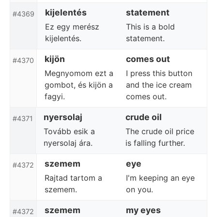
kijelentés
statement
#4369
Ez egy merész
This is a bold
kijelentés.
statement.
kijön
comes out
#4370
Megnyomom ezt a
I press this button
gombot, és kijön a
and the ice cream
fagyi.
comes out.
nyersolaj
crude oil
#4371
Tovább esik a
The crude oil price
nyersolaj ára.
is falling further.
szemem
eye
#4372
Rajtad tartom a
I'm keeping an eye
szemem.
on you.
szemem
my eyes
#4372