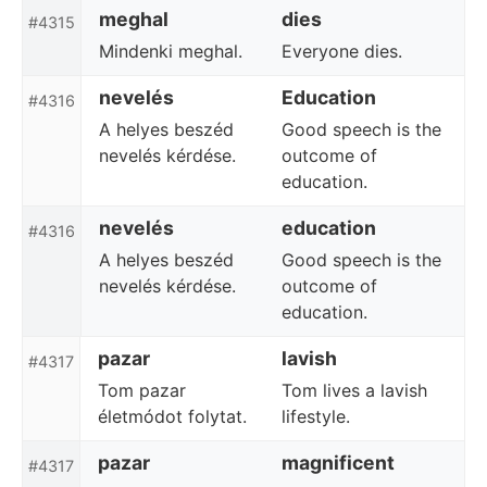
meghal
dies
#4315
Mindenki meghal.
Everyone dies.
nevelés
Education
#4316
A helyes beszéd
Good speech is the
nevelés kérdése.
outcome of
education.
nevelés
education
#4316
A helyes beszéd
Good speech is the
nevelés kérdése.
outcome of
education.
pazar
lavish
#4317
Tom pazar
Tom lives a lavish
életmódot folytat.
lifestyle.
pazar
magnificent
#4317