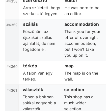
szerkesztő
Editor
#4358
Arra született, hogy
He was born to be
szerkesztő legyen.
an editor.
szállás
accommodation
#4359
Köszönöm az
Thank you for your
éjszakai szállás
offer of overnight
ajánlatát, de nem
accommodation,
fogadom el.
but I won't take
you up on it.
térkép
map
#4360
A falon van egy
The map is on the
térkép.
wall.
választék
selection
#4361
Ebben a boltban
This shop has a
sokkal nagyobb a
much wider
választék.
selection.