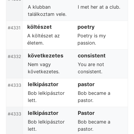
A klubban
I met her at a club.
találkoztam vele.
költészet
poetry
#4331
A költészet az
Poetry is my
életem.
passion.
következetes
consistent
#4332
Nem vagy
You are not
következetes.
consistent.
lelkipásztor
pastor
#4333
Bob lelkipásztor
Bob became a
lett.
pastor.
lelkipásztor
Pastor
#4333
Bob lelkipásztor
Bob became a
lett.
pastor.