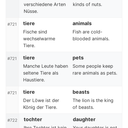
verschiedene Arten
kinds of nuts.
Nüsse.
tiere
animals
#721
Fische sind
Fish are cold-
wechselwarme
blooded animals.
Tiere.
tiere
pets
#721
Manche Leute haben
Some people keep
seltene Tiere als
rare animals as pets.
Haustiere.
tiere
beasts
#721
Der Löwe ist der
The lion is the king
König der Tiere.
of beasts.
tochter
daughter
#722
Ihre Tochter ist kein
Your daughter is not