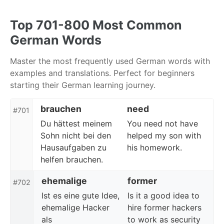
Skip
Skip
Skip
to
to
to
Top 701-800 Most Common
primary
content
footer
German Words
navigation
Master the most frequently used German words with
examples and translations. Perfect for beginners
starting their German learning journey.
brauchen
need
#701
Du hättest meinem
You need not have
Sohn nicht bei den
helped my son with
Hausaufgaben zu
his homework.
helfen brauchen.
ehemalige
former
#702
Ist es eine gute Idee,
Is it a good idea to
ehemalige Hacker
hire former hackers
als
to work as security