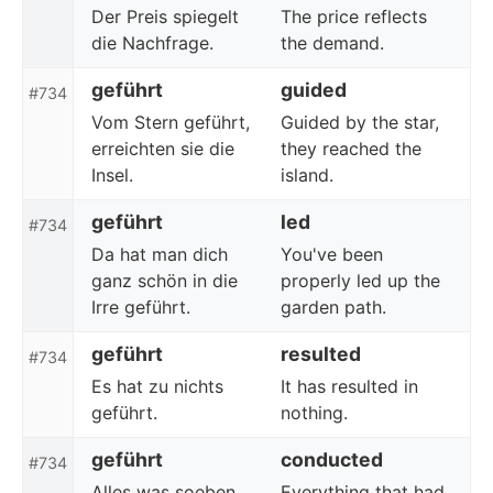
Der Preis spiegelt
The price reflects
die Nachfrage.
the demand.
geführt
guided
#734
Vom Stern geführt,
Guided by the star,
erreichten sie die
they reached the
Insel.
island.
geführt
led
#734
Da hat man dich
You've been
ganz schön in die
properly led up the
Irre geführt.
garden path.
geführt
resulted
#734
Es hat zu nichts
It has resulted in
geführt.
nothing.
geführt
conducted
#734
Alles was soeben
Everything that had