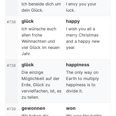
Ich beneide dich um
I envy you your
dein Glück.
luck.
glück
happy
#738
Ich wünsche euch
I wish you all a
allen frohe
merry Christmas
Weihnachten und
and a happy new
viel Glück im neuen
year.
Jahr.
glück
happiness
#738
Die einzige
The only way on
Möglichkeit auf der
Earth to multiply
Erde, Glück zu
happiness is to
vervielfachen, ist, es
divide it.
zu teilen.
gewonnen
won
#739
Wir haben die
We won the battle.