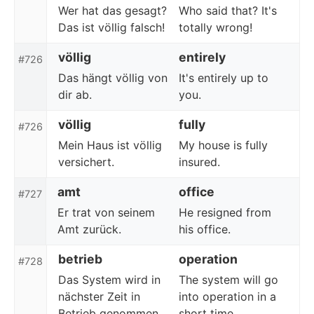
Wer hat das gesagt?
Who said that? It's
Das ist völlig falsch!
totally wrong!
völlig
entirely
#726
Das hängt völlig von
It's entirely up to
dir ab.
you.
völlig
fully
#726
Mein Haus ist völlig
My house is fully
versichert.
insured.
amt
office
#727
Er trat von seinem
He resigned from
Amt zurück.
his office.
betrieb
operation
#728
Das System wird in
The system will go
nächster Zeit in
into operation in a
Betrieb genommen.
short time.