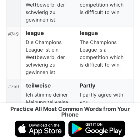
Wettbewerb, der
competition which
schwierig zu
is difficult to win.
gewinnen ist.
league
league
#749
Die Champions
The Champions
League ist ein
League is a
Wettbewerb, der
competition which
schwierig zu
is difficult to win.
gewinnen ist.
teilweise
Partly
#750
Ich stimme deiner
I partly agree with
Meinung teilweise
you.
Practice All Most Common Words from Your
zu.
Phone
teilweise
partially
#750
Seine Geschichte ist
His story is partially
teilweise wahr.
true.