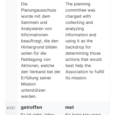
Die
The planning
Planungausschuss
committee was
wurde mit dem
charged with
Sammeln und
collecting and
Analysieren von
analyzing
Informationen
information and
beauftragt, die den
using it as the
Hintergrund bilden
backdrop for
sollen für die
determining those
Festlegung von
actions that would
Aktionen, welche
best help the
den Verband bei der
Association to fulfill
Erfüllung seiner
its mission.
Mission
unterstützen
werden.
getroffen
met
#747
Es ist zehn Jahre
It's been ten years