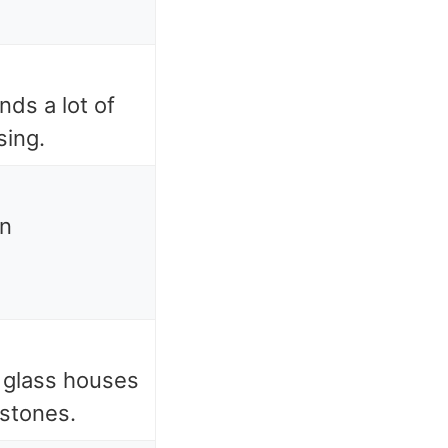
ds a lot of
sing.
an
 glass houses
stones.