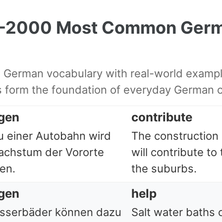
1-2000 Most Common Ger
l German vocabulary with real-world examp
form the foundation of everyday German 
agen
contribute
u einer Autobahn wird
The construction 
chstum der Vororte
will contribute to
en.
the suburbs.
agen
help
sserbäder können dazu
Salt water baths 