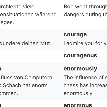
rchlebte viele
Bob went throug
ensituationen während
dangers during t
ieges.
courage
wundere deinen Mut.
I admire you for 
courageous
m
enormously
nfluss von Computern
The influence of
s Schach hat enorm
chess has increa
ommen.
enormously.
m
enormous