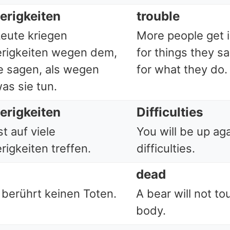
erigkeiten
trouble
eute kriegen
More people get i
rigkeiten wegen dem,
for things they sa
e sagen, als wegen
for what they do.
as sie tun.
erigkeiten
Difficulties
t auf viele
You will be up ag
rigkeiten treffen.
difficulties.
dead
 berührt keinen Toten.
A bear will not t
body.