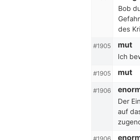
Bob du
Gefahr
des Kr
mut
#1905
Ich be
mut
#1905
enor
#1906
Der Ei
auf da
zugen
enor
#1906