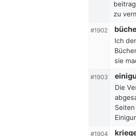
beitra
zu ver
büche
#1902
Ich den
Bücher
sie ma
einig
#1903
Die V
abgesa
Seiten
Einigu
krieg
#1904