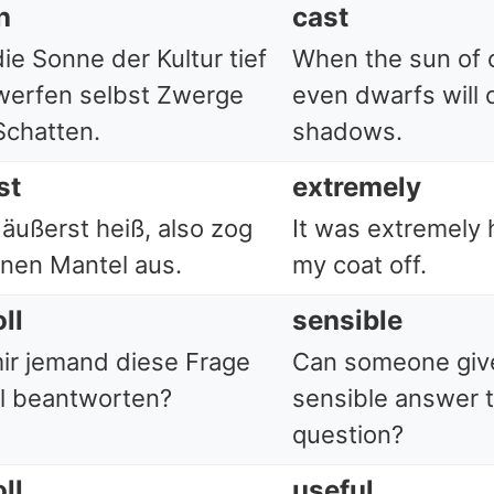
n
cast
e Sonne der Kultur tief
When the sun of c
 werfen selbst Zwerge
even dwarfs will 
Schatten.
shadows.
st
extremely
äußerst heiß, also zog
It was extremely h
inen Mantel aus.
my coat off.
ll
sensible
ir jemand diese Frage
Can someone giv
ll beantworten?
sensible answer t
question?
ll
useful