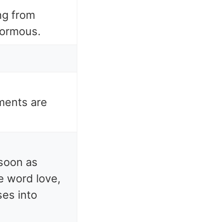
ng from
normous.
ments are
 soon as
 word love,
es into