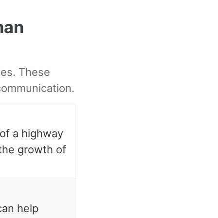
man
les. These
communication.
of a highway
 the growth of
can help