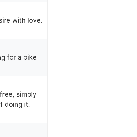
ire with love.
g for a bike
 free, simply
f doing it.