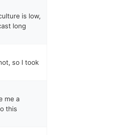
ulture is low,
cast long
ot, so I took
e me a
o this