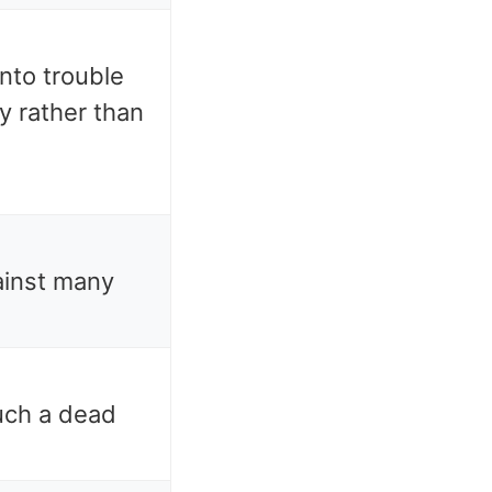
nto trouble
y rather than
ainst many
ouch a dead