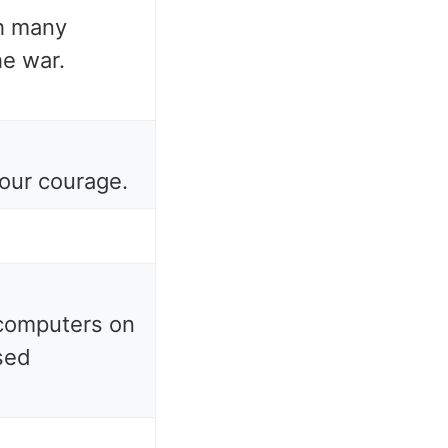
h many
he war.
your courage.
 computers on
sed