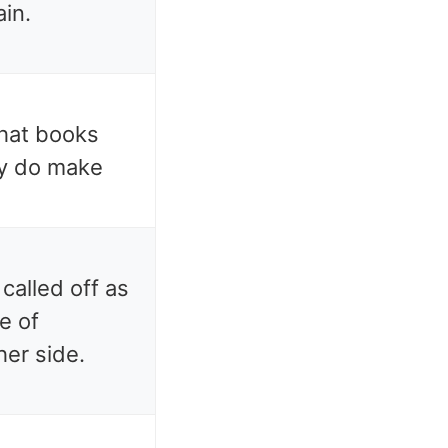
ain.
 that books
hey do make
called off as
e of
er side.