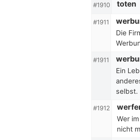
toten
#1910
werbu
#1911
Die Fir
Werbun
werbu
#1911
Ein Leb
anderes
selbst.
werfe
#1912
Wer im 
nicht m