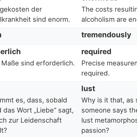
lgekosten der
The costs resulti
lkrankheit sind enorm.
alcoholism are e
m
tremendously
erlich
required
 Maße sind erforderlich.
Precise measure
required.
lust
mmt es, dass, sobald
Why is it that, as
 das Wort „Liebe“ sagt,
someone says the
ich zur Leidenschaft
lust metamorphos
t?
passion?