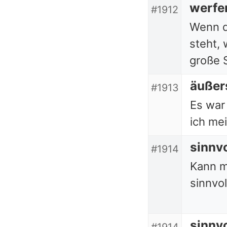
werfe
#1912
Wenn di
steht,
große 
äußer
#1913
Es war 
ich me
sinnvo
#1914
Kann m
sinnvo
sinnvo