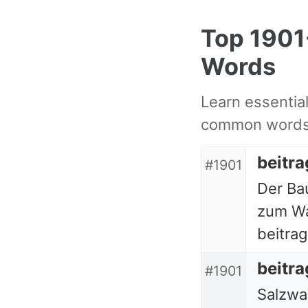
Skip
Skip
Skip
Top 190
to
to
to
primary
content
footer
Words
navigation
Learn essentia
common words 
beitr
#1901
Der Ba
zum Wa
beitrag
beitr
#1901
Salzwa