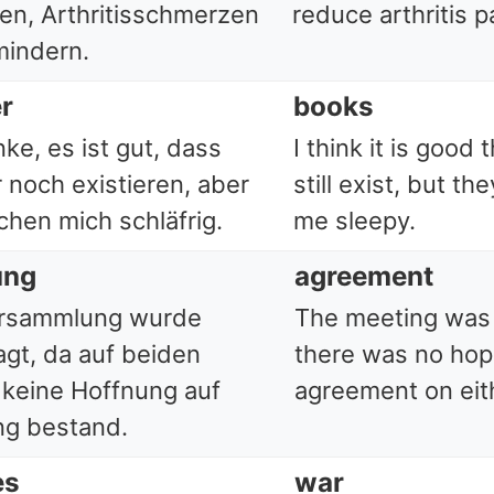
gen, Arthritisschmerzen
reduce arthritis p
mindern.
r
books
ke, es ist gut, dass
I think it is good
 noch existieren, aber
still exist, but t
chen mich schläfrig.
me sleepy.
ung
agreement
ersammlung wurde
The meeting was 
gt, da auf beiden
there was no hop
 keine Hoffnung auf
agreement on eith
ng bestand.
es
war