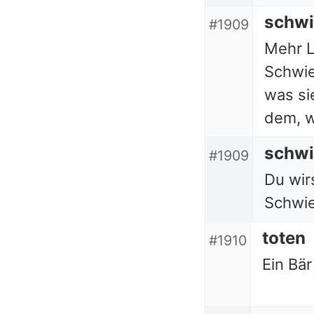
schwi
#1909
Mehr L
Schwie
was si
dem, w
schwi
#1909
Du wirs
Schwie
toten
#1910
Ein Bär