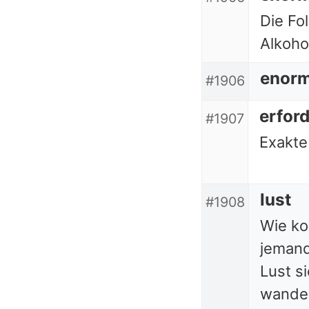
Die Fo
Alkoho
enor
#1906
erford
#1907
Exakte
lust
#1908
Wie ko
jemand
Lust s
wandel