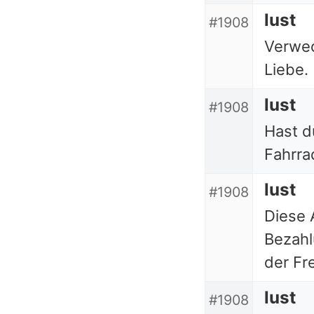
lust
#1908
Verwec
Liebe.
lust
#1908
Hast d
Fahrra
lust
#1908
Diese 
Bezahl
der Fr
lust
#1908