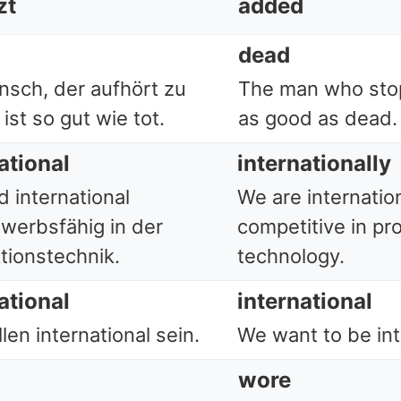
zt
added
dead
nsch, der aufhört zu
The man who stop
 ist so gut wie tot.
as good as dead.
ational
internationally
d international
We are internation
werbsfähig in der
competitive in pr
tionstechnik.
technology.
ational
international
len international sein.
We want to be int
wore