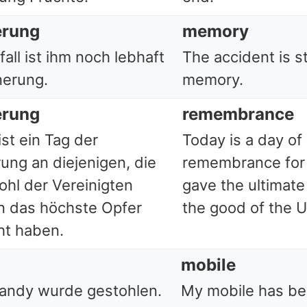
erung
memory
all ist ihm noch lebhaft
The accident is sti
nerung.
memory.
erung
remembrance
st ein Tag der
Today is a day of
rung an diejenigen, die
remembrance for
hl der Vereinigten
gave the ultimate 
n das höchste Opfer
the good of the U
ht haben.
mobile
andy wurde gestohlen.
My mobile has be