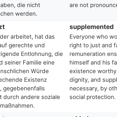
aben, die nicht
are not pronounc
ochen werden.
zt
supplemented
der arbeitet, hat das
Everyone who wo
auf gerechte und
right to just and 
digende Entlohnung, die
remuneration ens
d seiner Familie eine
himself and his f
nschlichen Würde
existence worthy
echende Existenz
dignity, and supp
t, gegebenenfalls
necessary, by ot
t durch andere soziale
social protection.
zmaßnahmen.