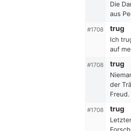
Die Da
aus Pe
trug
#1708
Ich tr
auf me
trug
#1708
Nieman
der Tr
Freud.
trug
#1708
Letzte
Forsch