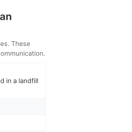
an
les. These
communication.
 in a landfill