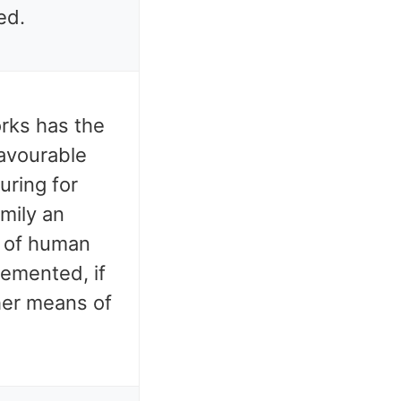
ed.
rks has the
favourable
uring for
amily an
 of human
lemented, if
her means of