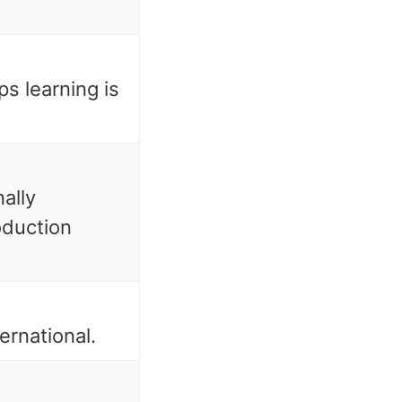
s learning is
ally
oduction
ernational.