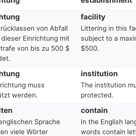
chtung
establishment
chtung
facility
rücklassen von Abfall
Littering in this fac
 dieser Einrichtung mit
subject to a maxi
Strafe von bis zu 500 $
$500.
et.
chtung
institution
nrichtung muss
The institution m
tzt werden.
protected.
lten
contain
 englischen Sprache
In the English l
ten viele Wörter
words contain let