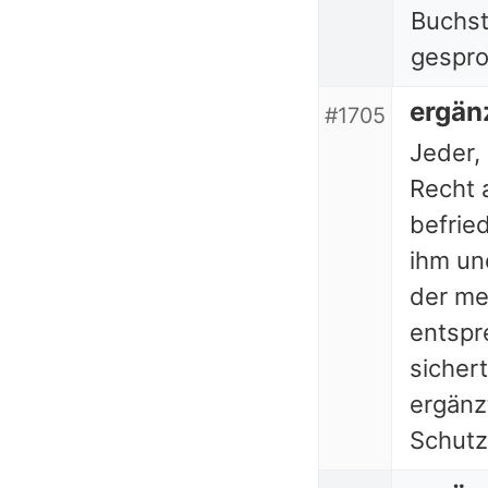
Buchst
gespr
ergän
#1705
Jeder, 
Recht 
befrie
ihm un
der me
entspr
sicher
ergänz
Schut