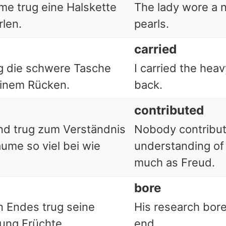
me trug eine Halskette
The lady wore a 
rlen.
pearls.
carried
ug die schwere Tasche
I carried the hea
inem Rücken.
back.
contributed
d trug zum Verständnis
Nobody contribut
äume so viel bei wie
understanding of
much as Freud.
bore
n Endes trug seine
His research bore 
ung Früchte.
end.