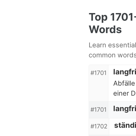
Skip
Skip
Skip
Top 170
to
to
to
primary
content
footer
Words
navigation
Learn essentia
common words 
langfr
#1701
Abfälle
einer 
langfr
#1701
ständ
#1702