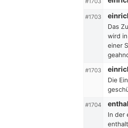
einri
#1703
einri
#1703
Das Zu
wird in
einer 
geahnd
einri
#1703
Die Ei
geschü
entha
#1704
In der
enthal