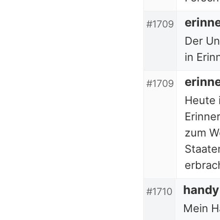
erinn
#1709
Der Unf
in Erin
erinn
#1709
Heute i
Erinne
zum Wo
Staate
erbrac
handy
#1710
Mein H