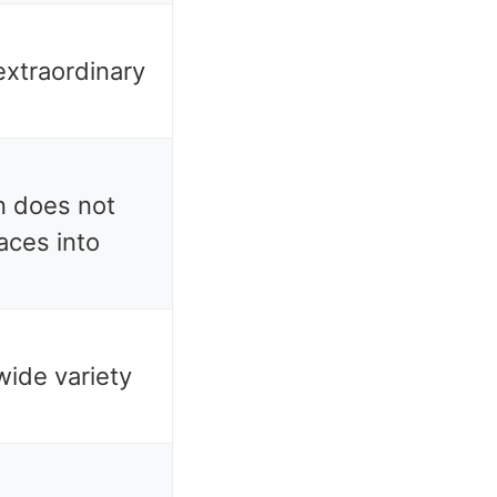
extraordinary
on does not
races into
wide variety