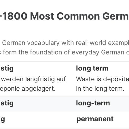
1-1800 Most Common Germ
l German vocabulary with real-world examp
form the foundation of everyday German 
istig
long term
 werden langfristig auf
Waste is deposited
Deponie abgelagert.
in the long term.
istig
long-term
ig
permanent