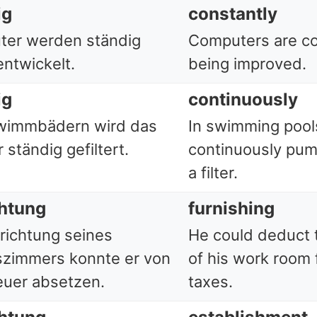
ig
constantly
er werden ständig
Computers are co
entwickelt.
being improved.
ig
continuously
wimmbädern wird das
In swimming pools
ständig gefiltert.
continuously pu
a filter.
chtung
furnishing
nrichtung seines
He could deduct t
szimmers konnte er von
of his work room 
euer absetzen.
taxes.