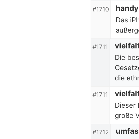
handy
#1710
Das iPh
außerg
vielfal
#1711
Die be
Gesetz
die ethn
vielfal
#1711
Dieser 
große V
umfas
#1712