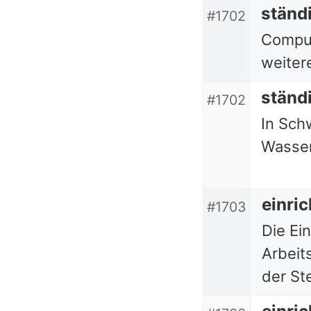
ständ
#1702
Comput
weiter
ständ
#1702
In Sch
Wasser 
einri
#1703
Die Ei
Arbeit
der St