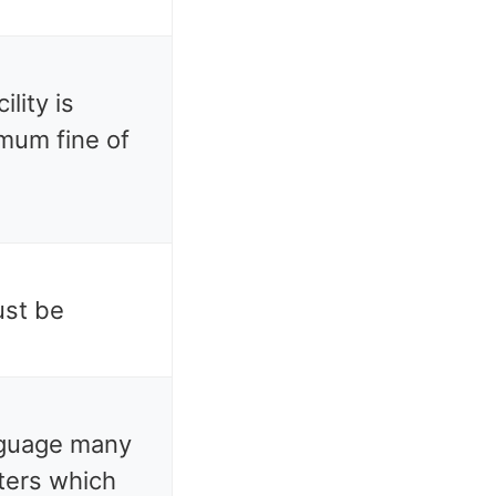
ility is
mum fine of
ust be
anguage many
ters which