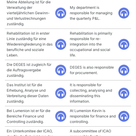
Meine Abteilung ist für die
Verwaltung der
My department is
vierteljährlichen Gewinn-
responsible for managing
und Verlustrechnungen
the quarterly P&L.
zuständig.
Rehabilitation ist in erster
Rehabilitation is primarily
Linie zuständig für eine
responsible for re-
Wiedereingliederung in das
integration into the
berufliche und soziale
occupational and social
Leben.
life.
Die DEGES ist zugleich für
DEGES is also responsible
die Auftragsvergabe
for procurement.
zuständig.
Das Institut ist für die
It is responsible for
Erhebung, Analyse und
collecting, analysing and
Verbreitung dieser Daten
disseminating this
zuständig.
information.
Bei Lumenion ist er für die
At Lumenion Kevin is
Bereiche Finance und
responsible for finance and
Controlling zuständig.
controlling.
Ein Unterkomitee der ICAO,
A subcommittee of ICAO