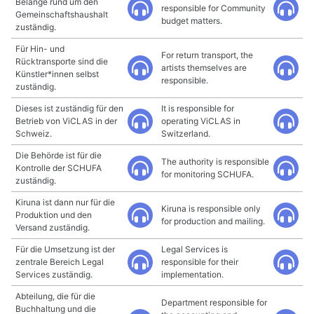
Belange rund um den
responsible for Community
Gemeinschaftshaushalt
budget matters.
zuständig.
Für Hin- und
For return transport, the
Rücktransporte sind die
artists themselves are
Künstler*innen selbst
responsible.
zuständig.
Dieses ist zuständig für den
It is responsible for
Betrieb von ViCLAS in der
operating ViCLAS in
Schweiz.
Switzerland.
Die Behörde ist für die
The authority is responsible
Kontrolle der SCHUFA
for monitoring SCHUFA.
zuständig.
Kiruna ist dann nur für die
Kiruna is responsible only
Produktion und den
for production and mailing.
Versand zuständig.
Für die Umsetzung ist der
Legal Services is
zentrale Bereich Legal
responsible for their
Services zuständig.
implementation.
Abteilung, die für die
Department responsible for
Buchhaltung und die