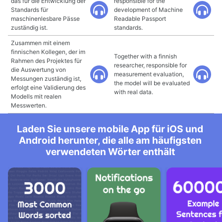
das für die Entwicklung der
responsible for the
Standards für
development of Machine
maschinenlesbare Pässe
Readable Passport
zuständig ist.
standards.
Zusammen mit einem
finnischen Kollegen, der im
Together with a finnish
Rahmen des Projektes für
researcher, responsible for
die Auswertung von
measurement evaluation,
Messungen zuständig ist,
the model will be evaluated
erfolgt eine Validierung des
with real data.
Modells mit realen
Messwerten.
Laden Sie unsere mobile App für iOS und
Android herunter, die alle am häufigsten
verwendeten Wörter enthält