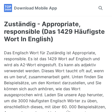
Skip
Skip
Skip
Download Mobile App
Toggle
to
to
to
search
primary
content
footer
navigation
Zuständig - Appropriate,
responsible (Das 1429 Häufigste
Wort In English)
Das Englisch Wort für Zuständig ist Appropriate,
responsible. Es ist das 1429 Wort auf Englisch und
wird als A2-Wort eingestuft. Es kann als adjektiv
verwendet werden. Dieses Wort taucht oft auf, wenn
es um beruf, zusammenarbeit geht. Unten finden Sie
Beispielsätze, um den Kontext darzustellen, und Sie
können sich auch anhören, wie das Wort
ausgesprochen wird. Laden Sie unsere App herunter,
um die 3000 häufigsten Englisch Wörter zu üben,
einschließlich dieses, mit über 60. 000 Beispielsätzen,