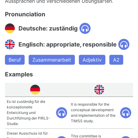
Aussprachen und verschiedenen Übungsarten.
Pronunciation
Deutsche: zuständig
Englisch: appropriate, responsible
Beruf
Zusammenarbeit
Adjektiv
A2
Examples
Es ist zuständig für die
It is responsible for the
konzeptionelle
conceptual development
Entwicklung und
and implementation of the
Durchführung der PIRLS-
TIMSS study.
Studie.
Dieser Ausschuss ist für
This committee is