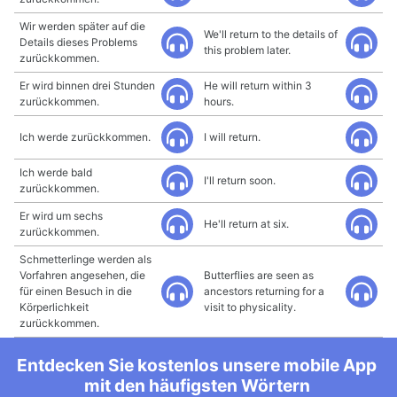
Wir werden später auf die
We'll return to the details of
Details dieses Problems
this problem later.
zurückkommen.
Er wird binnen drei Stunden
He will return within 3
zurückkommen.
hours.
Ich werde zurückkommen.
I will return.
Ich werde bald
I'll return soon.
zurückkommen.
Er wird um sechs
He'll return at six.
zurückkommen.
Schmetterlinge werden als
Vorfahren angesehen, die
Butterflies are seen as
für einen Besuch in die
ancestors returning for a
Körperlichkeit
visit to physicality.
zurückkommen.
Entdecken Sie kostenlos unsere mobile App
mit den häufigsten Wörtern