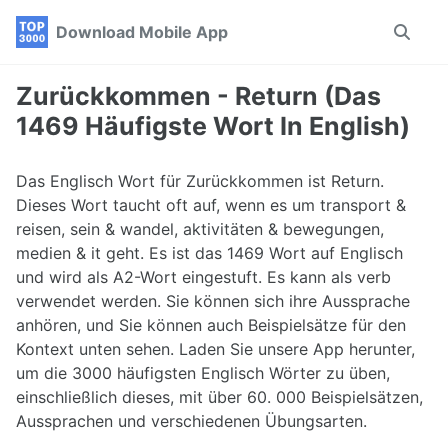
Skip
Skip
Skip
Download Mobile App
Toggle
to
to
to
search
primary
content
footer
navigation
Zurückkommen - Return (Das
1469 Häufigste Wort In English)
Das Englisch Wort für Zurückkommen ist Return.
Dieses Wort taucht oft auf, wenn es um transport &
reisen, sein & wandel, aktivitäten & bewegungen,
medien & it geht. Es ist das 1469 Wort auf Englisch
und wird als A2-Wort eingestuft. Es kann als verb
verwendet werden. Sie können sich ihre Aussprache
anhören, und Sie können auch Beispielsätze für den
Kontext unten sehen. Laden Sie unsere App herunter,
um die 3000 häufigsten Englisch Wörter zu üben,
einschließlich dieses, mit über 60. 000 Beispielsätzen,
Aussprachen und verschiedenen Übungsarten.