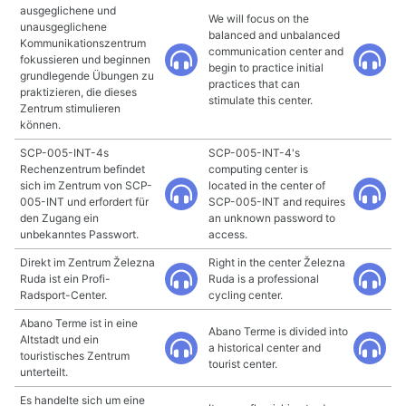
ausgeglichene und
We will focus on the
unausgeglichene
balanced and unbalanced
Kommunikationszentrum
communication center and
fokussieren und beginnen
begin to practice initial
grundlegende Übungen zu
practices that can
praktizieren, die dieses
stimulate this center.
Zentrum stimulieren
können.
SCP-005-INT-4s
SCP-005-INT-4's
Rechenzentrum befindet
computing center is
sich im Zentrum von SCP-
located in the center of
005-INT und erfordert für
SCP-005-INT and requires
den Zugang ein
an unknown password to
unbekanntes Passwort.
access.
Direkt im Zentrum Železna
Right in the center Železna
Ruda ist ein Profi-
Ruda is a professional
Radsport-Center.
cycling center.
Abano Terme ist in eine
Abano Terme is divided into
Altstadt und ein
a historical center and
touristisches Zentrum
tourist center.
unterteilt.
Es handelte sich um eine