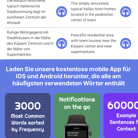
Die einfach renovierte,
The simply renovated,
typisch italienische
typical Italian town homes
Stadtwohnung liegt im
located in the pedestrian
autofreien Zentrum der
center of town.
Altstadt.
Ruhige Wohngegend mit
Peaceful residential area
Stadthäusern in der Nähe
with town houses near the
des Kajaani Zentrum und in
Kajaani center and near
der Nähe von
supermarkets.
Supermärkten.
Laden Sie unsere kostenlose mobile App für
iOS und Android herunter, die alle am
häufigsten verwendeten Wörter enthält