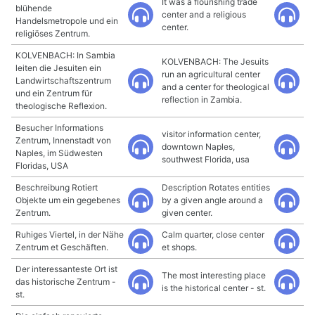
It was a flourishing trade
blühende
center and a religious
Handelsmetropole und ein
center.
religiöses Zentrum.
KOLVENBACH: In Sambia
KOLVENBACH: The Jesuits
leiten die Jesuiten ein
run an agricultural center
Landwirtschaftszentrum
and a center for theological
und ein Zentrum für
reflection in Zambia.
theologische Reflexion.
Besucher Informations
visitor information center,
Zentrum, Innenstadt von
downtown Naples,
Naples, im Südwesten
southwest Florida, usa
Floridas, USA
Beschreibung Rotiert
Description Rotates entities
Objekte um ein gegebenes
by a given angle around a
Zentrum.
given center.
Ruhiges Viertel, in der Nähe
Calm quarter, close center
Zentrum et Geschäften.
et shops.
Der interessanteste Ort ist
The most interesting place
das historische Zentrum -
is the historical center - st.
st.