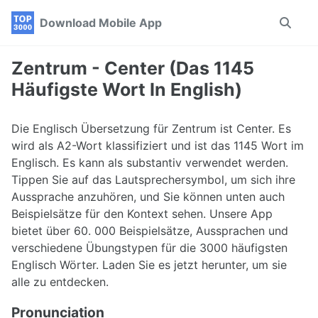
Skip
Skip
Skip
Download Mobile App
Toggle
to
to
to
search
primary
content
footer
navigation
Zentrum - Center (Das 1145
Häufigste Wort In English)
Die Englisch Übersetzung für Zentrum ist Center. Es
wird als A2-Wort klassifiziert und ist das 1145 Wort im
Englisch. Es kann als substantiv verwendet werden.
Tippen Sie auf das Lautsprechersymbol, um sich ihre
Aussprache anzuhören, und Sie können unten auch
Beispielsätze für den Kontext sehen. Unsere App
bietet über 60. 000 Beispielsätze, Aussprachen und
verschiedene Übungstypen für die 3000 häufigsten
Englisch Wörter. Laden Sie es jetzt herunter, um sie
alle zu entdecken.
Pronunciation