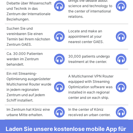
brings the debate about
Debatte über Wissenschaft
science and technology to
und Technik in das
the center of international
Zentrum der Internationale
relations.
Beziehungen.
Suchen Sie und
Locate and make an
vereinbaren Sie einen
appointment at your
Termin bei Ihrem nächsten
nearest center GAES.
Zentrum GAES.
Ca. 30.000 Patienten
30,000 patients undergo
werden im Zentrum
treatment at the center.
behandelt.
Ein mit Streaming-
A Multichannel VPN Router
Optimierung ausgerüsteter
equipped with Streaming
Multichannel Router wurde
Optimization software was
in jedem regionalen
installed in each regional
Zentrum und auf jedem
center and on each ship.
Schiff installiert.
Im Zentrum hat Köniz eine
In the center of Köniz
urbane Mitte erhalten.
received an urban center.
Laden Sie unsere kostenlose mobile App für