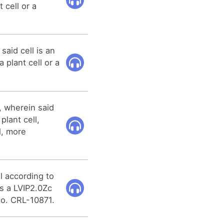
t cell or a
said cell is an
 a plant cell or a
5, wherein said
 plant cell,
l, more
l according to
is a LVIP2.0Zc
No. CRL-10871.