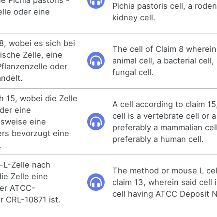
Pichia pastoris cell, a roden
elle oder eine
kidney cell.
8, wobei es sich bei
The cell of Claim 8 wherein 
ische Zelle, eine
animal cell, a bacterial cell,
Pflanzenzelle oder
fungal cell.
andelt.
 15, wobei die Zelle
A cell according to claim 1
oder eine
cell is a vertebrate cell or a
gsweise eine
preferably a mammalian cel
ers bevorzugt eine
preferably a human cell.
.
-L-Zelle nach
The method or mouse L cel
ie Zelle eine
claim 13, wherein said cell 
der ATCC-
cell having ATCC Deposit 
 CRL-10871 ist.