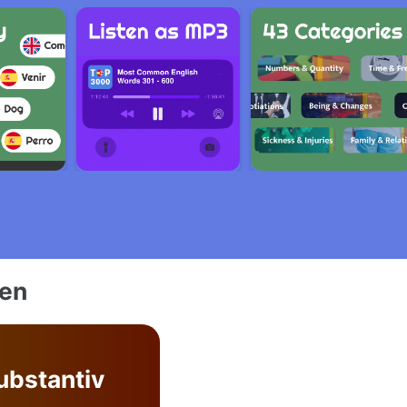
ien
ubstantiv