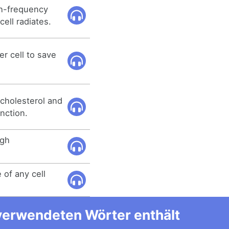
gh-frequency
cell radiates.
er cell to save
g cholesterol and
nction.
ugh
 of any cell
 verwendeten Wörter enthält