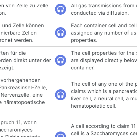
n von Zelle zu Zelle
All gas transmissions from c
on.
conducted via diffusion.
e und Zelle können
Each container cell and cel
finierbare Zellen
assigned any number of use
rdnet werden.
properties.
ten für die
The cell properties for the 
rden direkt unter der
are displayed directly belo
ezeigt.
container.
r vorhergehenden
The cell of any one of the
Pankreasinsel-Zelle,
claims which is a pancreatic 
 Nervenzelle, eine
liver cell, a neural cell, a m
ne hämatopoetische
hematopoietic cell.
pruch 11, worin
A cell according to claim 1
Saccharomyces
cell is a Saccharomyces cer
ne Pichia pastoris -