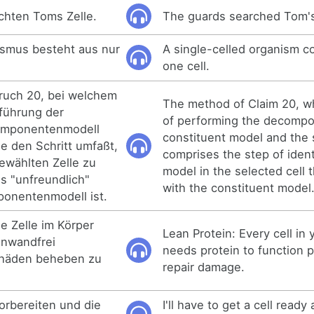
chten Toms Zelle.
The guards searched Tom's 
nismus besteht aus nur
A single-celled organism co
one cell.
ruch 20, bei welchem
The method of Claim 20, w
hführung der
of performing the decompo
Komponentenmodell
constituent model and the 
le den Schritt umfaßt,
comprises the step of iden
gewählten Zelle zu
model in the selected cell t
es "unfreundlich"
with the constituent model
onentenmodell ist.
e Zelle im Körper
Lean Protein: Every cell in
inwandfrei
needs protein to function 
chäden beheben zu
repair damage.
vorbereiten und die
I'll have to get a cell ready