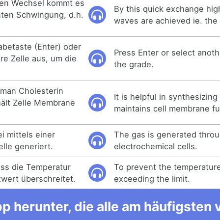
len Wechsel kommt es
By this quick exchange hi
nten Schwingung, d.h.
waves are achieved ie. the 
abetaste (Enter) oder
Press Enter or select anoth
re Zelle aus, um die
the grade.
n man Cholesterin
It is helpful in synthesizin
hält Zelle Membrane
maintains cell membrane fu
i mittels einer
The gas is generated thro
lle generiert.
electrochemical cells.
ass die Temperatur
To prevent the temperature
zwert überschreitet.
exceeding the limit.
p herunter, die alle am häufigsten