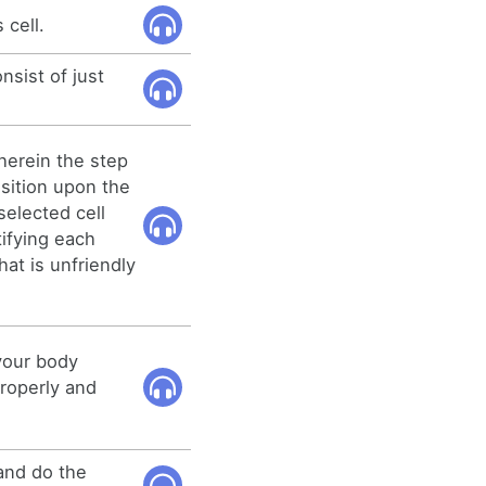
cell.
nsist of just
herein the step
sition upon the
selected cell
tifying each
hat is unfriendly
.
 your body
properly and
 and do the