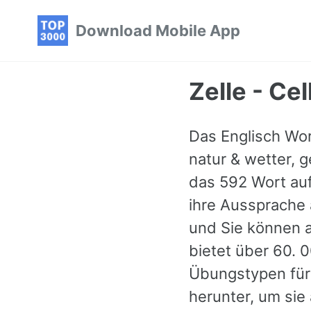
Skip
Skip
Skip
Download Mobile App
to
to
to
primary
content
footer
navigation
Zelle - Ce
Das Englisch Wort
natur & wetter, 
das 592 Wort auf
ihre Aussprache 
und Sie können a
bietet über 60. 
Übungstypen für 
herunter, um sie