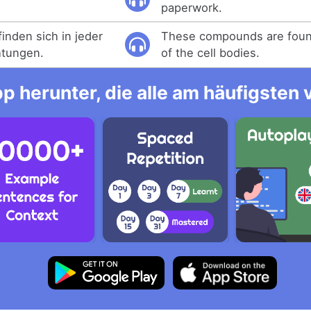
paperwork.
inden sich in jeder
These compounds are found
chtungen.
of the cell bodies.
p herunter, die alle am häufigsten