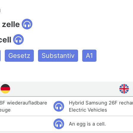
n
 zelle
cell
Gesetz
Substantiv
A1
F wiederaufladbare
Hybrid Samsung 26F recharg
zeuge
Electric Vehicles
An egg is a cell.