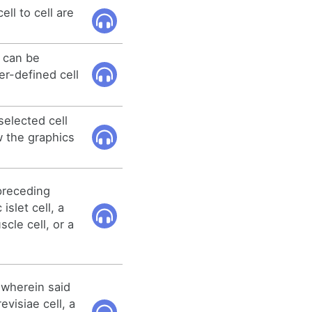
ell to cell are
l can be
r-defined cell
selected cell
w the graphics
 preceding
islet cell, a
uscle cell, or a
1 wherein said
evisiae cell, a