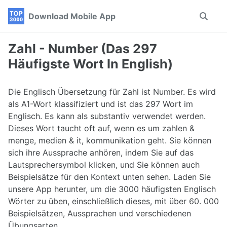
Skip
Skip
Skip
Download Mobile App
Toggle
to
to
to
search
primary
content
footer
navigation
Zahl - Number (Das 297
Häufigste Wort In English)
Die Englisch Übersetzung für Zahl ist Number. Es wird
als A1-Wort klassifiziert und ist das 297 Wort im
Englisch. Es kann als substantiv verwendet werden.
Dieses Wort taucht oft auf, wenn es um zahlen &
menge, medien & it, kommunikation geht. Sie können
sich ihre Aussprache anhören, indem Sie auf das
Lautsprechersymbol klicken, und Sie können auch
Beispielsätze für den Kontext unten sehen. Laden Sie
unsere App herunter, um die 3000 häufigsten Englisch
Wörter zu üben, einschließlich dieses, mit über 60. 000
Beispielsätzen, Aussprachen und verschiedenen
Übungsarten.