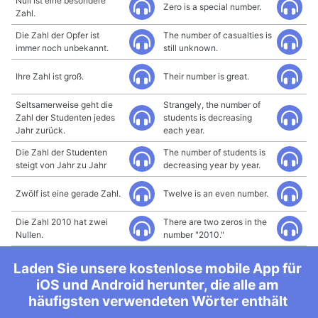
Null ist eine besondere
Zero is a special number.
Zahl.
Die Zahl der Opfer ist
The number of casualties is
immer noch unbekannt.
still unknown.
Ihre Zahl ist groß.
Their number is great.
Seltsamerweise geht die
Strangely, the number of
Zahl der Studenten jedes
students is decreasing
Jahr zurück.
each year.
Die Zahl der Studenten
The number of students is
steigt von Jahr zu Jahr
decreasing year by year.
Zwölf ist eine gerade Zahl.
Twelve is an even number.
Die Zahl 2010 hat zwei
There are two zeros in the
Nullen.
number "2010."
Laden Sie unsere kostenlose mobile App für
iOS und Android herunter, die alle am
häufigsten verwendeten Wörter enthält