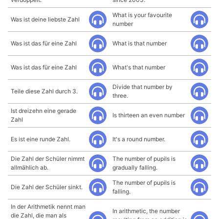
What is your favourite
Was ist deine liebste Zahl
number
Was ist das für eine Zahl
What is that number
Was ist das für eine Zahl
What's that number
Divide that number by
Teile diese Zahl durch 3.
three.
Ist dreizehn eine gerade
Is thirteen an even number
Zahl
Es ist eine runde Zahl.
It's a round number.
Die Zahl der Schüler nimmt
The number of pupils is
allmählich ab.
gradually falling.
The number of pupils is
Die Zahl der Schüler sinkt.
falling.
In der Arithmetik nennt man
In arithmetic, the number
die Zahl, die man als