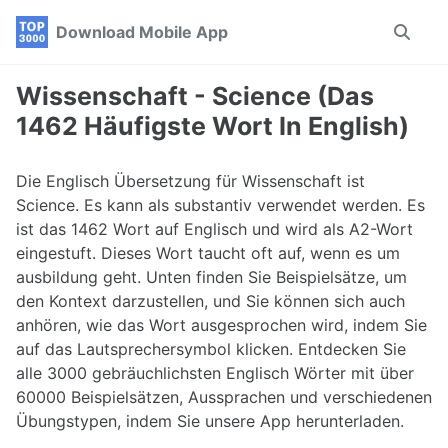
Skip
Skip
Skip
Download Mobile App
Toggle
to
to
to
search
primary
content
footer
navigation
Wissenschaft - Science (Das
1462 Häufigste Wort In English)
Die Englisch Übersetzung für Wissenschaft ist
Science. Es kann als substantiv verwendet werden. Es
ist das 1462 Wort auf Englisch und wird als A2-Wort
eingestuft. Dieses Wort taucht oft auf, wenn es um
ausbildung geht. Unten finden Sie Beispielsätze, um
den Kontext darzustellen, und Sie können sich auch
anhören, wie das Wort ausgesprochen wird, indem Sie
auf das Lautsprechersymbol klicken. Entdecken Sie
alle 3000 gebräuchlichsten Englisch Wörter mit über
60000 Beispielsätzen, Aussprachen und verschiedenen
Übungstypen, indem Sie unsere App herunterladen.