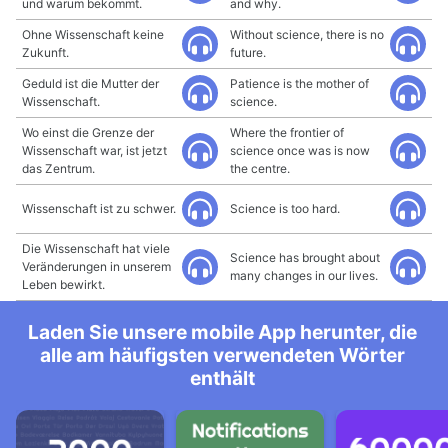
und warum bekommt.
and why.
Ohne Wissenschaft keine
Without science, there is no
Zukunft.
future.
Geduld ist die Mutter der
Patience is the mother of
Wissenschaft.
science.
Wo einst die Grenze der
Where the frontier of
Wissenschaft war, ist jetzt
science once was is now
das Zentrum.
the centre.
Wissenschaft ist zu schwer.
Science is too hard.
Die Wissenschaft hat viele
Science has brought about
Veränderungen in unserem
many changes in our lives.
Leben bewirkt.
Laden Sie unsere mobile App herunter, die
alle am häufigsten verwendeten Wörter
enthält