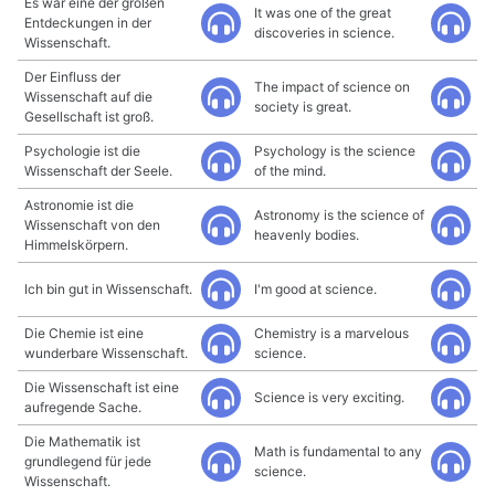
Es war eine der großen
It was one of the great
Entdeckungen in der
discoveries in science.
Wissenschaft.
Der Einfluss der
The impact of science on
Wissenschaft auf die
society is great.
Gesellschaft ist groß.
Psychologie ist die
Psychology is the science
Wissenschaft der Seele.
of the mind.
Astronomie ist die
Astronomy is the science of
Wissenschaft von den
heavenly bodies.
Himmelskörpern.
Ich bin gut in Wissenschaft.
I'm good at science.
Die Chemie ist eine
Chemistry is a marvelous
wunderbare Wissenschaft.
science.
Die Wissenschaft ist eine
Science is very exciting.
aufregende Sache.
Die Mathematik ist
Math is fundamental to any
grundlegend für jede
science.
Wissenschaft.