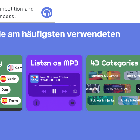
ompetition and
incess.
alle am häufigsten verwendeten