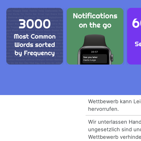
Wettbewerb kann Le
hervorrufen.
Wir unterlassen Hand
ungesetzlich sind un
Wettbewerb verhinde