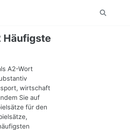
Toggle
search
 Häufigste
als A2-Wort
substantiv
sport, wirtschaft
indem Sie auf
ielsätze für den
ielsätze,
äufigsten