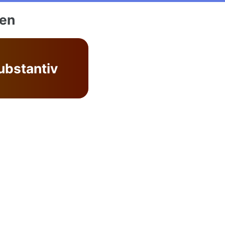
ien
ubstantiv