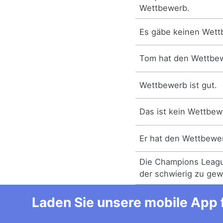
Wettbewerb.
Es gäbe keinen Wett
Tom hat den Wettbe
Wettbewerb ist gut.
Das ist kein Wettbew
Er hat den Wettbew
Die Champions Leagu
der schwierig zu gew
Laden Sie unsere mobile App f