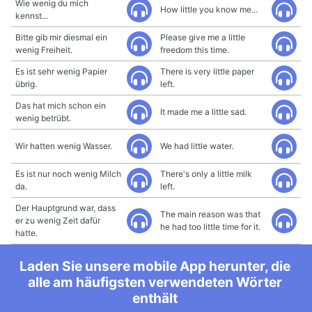
Wie wenig du mich
How little you know me...
kennst...
Bitte gib mir diesmal ein
Please give me a little
wenig Freiheit.
freedom this time.
Es ist sehr wenig Papier
There is very little paper
übrig.
left.
Das hat mich schon ein
It made me a little sad.
wenig betrübt.
Wir hatten wenig Wasser.
We had little water.
Es ist nur noch wenig Milch
There's only a little milk
da.
left.
Der Hauptgrund war, dass
The main reason was that
er zu wenig Zeit dafür
he had too little time for it.
hatte.
Laden Sie unsere mobile App herunter, die
alle am häufigsten verwendeten Wörter
enthält