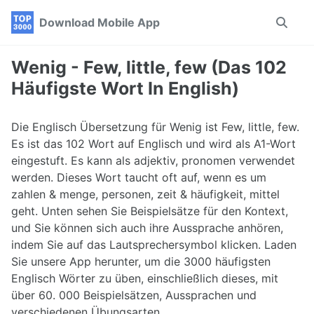
Skip
Skip
Skip
Download Mobile App
Toggle
to
to
to
search
primary
content
footer
navigation
Wenig - Few, little, few (Das 102
Häufigste Wort In English)
Die Englisch Übersetzung für Wenig ist Few, little, few.
Es ist das 102 Wort auf Englisch und wird als A1-Wort
eingestuft. Es kann als adjektiv, pronomen verwendet
werden. Dieses Wort taucht oft auf, wenn es um
zahlen & menge, personen, zeit & häufigkeit, mittel
geht. Unten sehen Sie Beispielsätze für den Kontext,
und Sie können sich auch ihre Aussprache anhören,
indem Sie auf das Lautsprechersymbol klicken. Laden
Sie unsere App herunter, um die 3000 häufigsten
Englisch Wörter zu üben, einschließlich dieses, mit
über 60. 000 Beispielsätzen, Aussprachen und
verschiedenen Übungsarten.