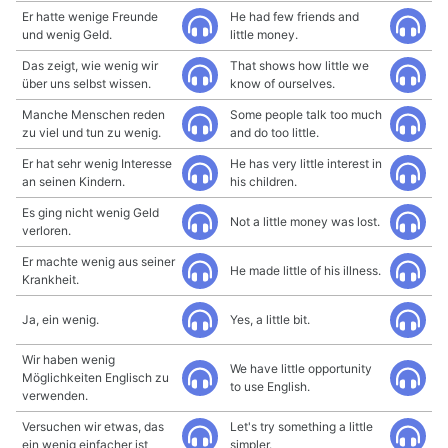
Er hatte wenige Freunde
He had few friends and
und wenig Geld.
little money.
Das zeigt, wie wenig wir
That shows how little we
über uns selbst wissen.
know of ourselves.
Manche Menschen reden
Some people talk too much
zu viel und tun zu wenig.
and do too little.
Er hat sehr wenig Interesse
He has very little interest in
an seinen Kindern.
his children.
Es ging nicht wenig Geld
Not a little money was lost.
verloren.
Er machte wenig aus seiner
He made little of his illness.
Krankheit.
Ja, ein wenig.
Yes, a little bit.
Wir haben wenig
We have little opportunity
Möglichkeiten Englisch zu
to use English.
verwenden.
Versuchen wir etwas, das
Let's try something a little
ein wenig einfacher ist
simpler.