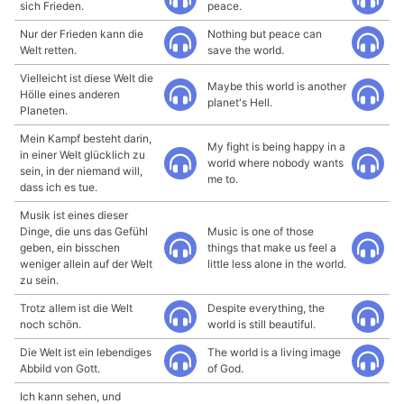
sich Frieden.
peace.
Nur der Frieden kann die
Nothing but peace can
Welt retten.
save the world.
Vielleicht ist diese Welt die
Maybe this world is another
Hölle eines anderen
planet's Hell.
Planeten.
Mein Kampf besteht darin,
My fight is being happy in a
in einer Welt glücklich zu
world where nobody wants
sein, in der niemand will,
me to.
dass ich es tue.
Musik ist eines dieser
Dinge, die uns das Gefühl
Music is one of those
geben, ein bisschen
things that make us feel a
weniger allein auf der Welt
little less alone in the world.
zu sein.
Trotz allem ist die Welt
Despite everything, the
noch schön.
world is still beautiful.
Die Welt ist ein lebendiges
The world is a living image
Abbild von Gott.
of God.
Ich kann sehen, und