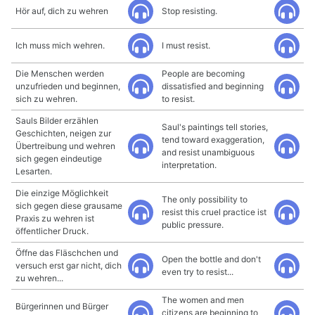
Hör auf, dich zu wehren
Stop resisting.
Ich muss mich wehren.
I must resist.
Die Menschen werden
People are becoming
unzufrieden und beginnen,
dissatisfied and beginning
sich zu wehren.
to resist.
Sauls Bilder erzählen
Saul's paintings tell stories,
Geschichten, neigen zur
tend toward exaggeration,
Übertreibung und wehren
and resist unambiguous
sich gegen eindeutige
interpretation.
Lesarten.
Die einzige Möglichkeit
The only possibility to
sich gegen diese grausame
resist this cruel practice ist
Praxis zu wehren ist
public pressure.
öffentlicher Druck.
Öffne das Fläschchen und
Open the bottle and don't
versuch erst gar nicht, dich
even try to resist...
zu wehren...
The women and men
Bürgerinnen und Bürger
citizens are beginning to