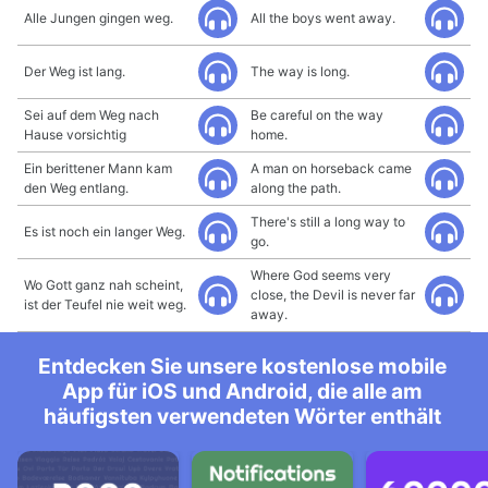
Alle Jungen gingen weg.
All the boys went away.
Der Weg ist lang.
The way is long.
Sei auf dem Weg nach
Be careful on the way
Hause vorsichtig
home.
Ein berittener Mann kam
A man on horseback came
den Weg entlang.
along the path.
There's still a long way to
Es ist noch ein langer Weg.
go.
Where God seems very
Wo Gott ganz nah scheint,
close, the Devil is never far
ist der Teufel nie weit weg.
away.
Entdecken Sie unsere kostenlose mobile
App für iOS und Android, die alle am
häufigsten verwendeten Wörter enthält