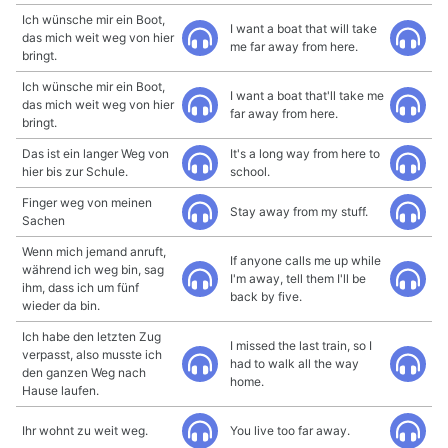
Ich wünsche mir ein Boot,
I want a boat that will take
das mich weit weg von hier
me far away from here.
bringt.
Ich wünsche mir ein Boot,
I want a boat that'll take me
das mich weit weg von hier
far away from here.
bringt.
Das ist ein langer Weg von
It's a long way from here to
hier bis zur Schule.
school.
Finger weg von meinen
Stay away from my stuff.
Sachen
Wenn mich jemand anruft,
If anyone calls me up while
während ich weg bin, sag
I'm away, tell them I'll be
ihm, dass ich um fünf
back by five.
wieder da bin.
Ich habe den letzten Zug
I missed the last train, so I
verpasst, also musste ich
had to walk all the way
den ganzen Weg nach
home.
Hause laufen.
Ihr wohnt zu weit weg.
You live too far away.