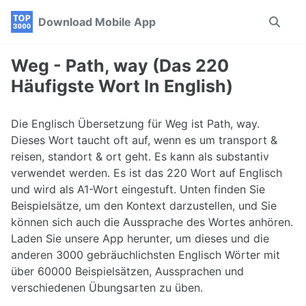
Skip
Skip
Skip
Download Mobile App
Toggle
to
to
to
search
primary
content
footer
navigation
Weg - Path, way (Das 220
Häufigste Wort In English)
Die Englisch Übersetzung für Weg ist Path, way.
Dieses Wort taucht oft auf, wenn es um transport &
reisen, standort & ort geht. Es kann als substantiv
verwendet werden. Es ist das 220 Wort auf Englisch
und wird als A1-Wort eingestuft. Unten finden Sie
Beispielsätze, um den Kontext darzustellen, und Sie
können sich auch die Aussprache des Wortes anhören.
Laden Sie unsere App herunter, um dieses und die
anderen 3000 gebräuchlichsten Englisch Wörter mit
über 60000 Beispielsätzen, Aussprachen und
verschiedenen Übungsarten zu üben.