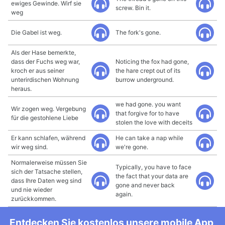
ewiges Gewinde. Wirf sie
screw. Bin it.
weg
Die Gabel ist weg.
The fork's gone.
Als der Hase bemerkte,
dass der Fuchs weg war,
Noticing the fox had gone,
kroch er aus seiner
the hare crept out of its
unterirdischen Wohnung
burrow underground.
heraus.
we had gone. you want
Wir zogen weg. Vergebung
that forgive for to have
für die gestohlene Liebe
stolen the love with deceits
Er kann schlafen, während
He can take a nap while
wir weg sind.
we're gone.
Normalerweise müssen Sie
Typically, you have to face
sich der Tatsache stellen,
the fact that your data are
dass Ihre Daten weg sind
gone and never back
und nie wieder
again.
zurückkommen.
Entdecken Sie kostenlos unsere mobile App