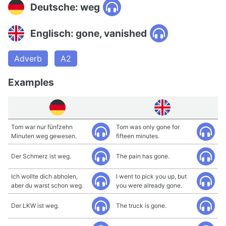
Deutsche: weg
Englisch: gone, vanished
Adverb
A2
Examples
Tom war nur fünfzehn
Tom was only gone for
Minuten weg gewesen.
fifteen minutes.
Der Schmerz ist weg.
The pain has gone.
Ich wollte dich abholen,
I went to pick you up, but
aber du warst schon weg.
you were already gone.
Der LKW ist weg.
The truck is gone.