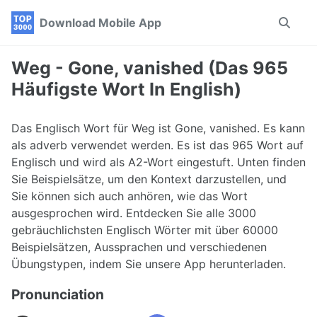
Skip
Skip
Skip
Download Mobile App
Toggle
to
to
to
search
primary
content
footer
navigation
Weg - Gone, vanished (Das 965
Häufigste Wort In English)
Das Englisch Wort für Weg ist Gone, vanished. Es kann
als adverb verwendet werden. Es ist das 965 Wort auf
Englisch und wird als A2-Wort eingestuft. Unten finden
Sie Beispielsätze, um den Kontext darzustellen, und
Sie können sich auch anhören, wie das Wort
ausgesprochen wird. Entdecken Sie alle 3000
gebräuchlichsten Englisch Wörter mit über 60000
Beispielsätzen, Aussprachen und verschiedenen
Übungstypen, indem Sie unsere App herunterladen.
Pronunciation