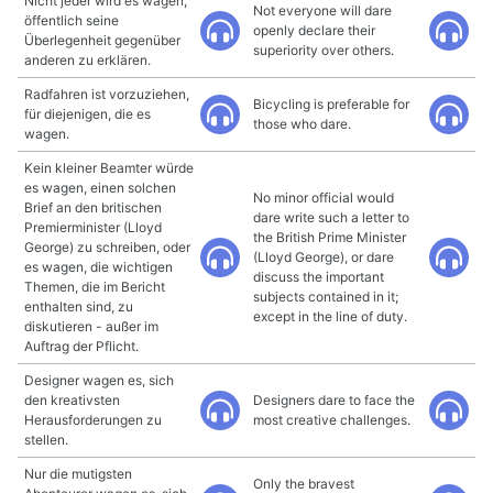
Nicht jeder wird es wagen,
Not everyone will dare
öffentlich seine
openly declare their
Überlegenheit gegenüber
superiority over others.
anderen zu erklären.
Radfahren ist vorzuziehen,
Bicycling is preferable for
für diejenigen, die es
those who dare.
wagen.
Kein kleiner Beamter würde
es wagen, einen solchen
No minor official would
Brief an den britischen
dare write such a letter to
Premierminister (Lloyd
the British Prime Minister
George) zu schreiben, oder
(Lloyd George), or dare
es wagen, die wichtigen
discuss the important
Themen, die im Bericht
subjects contained in it;
enthalten sind, zu
except in the line of duty.
diskutieren - außer im
Auftrag der Pflicht.
Designer wagen es, sich
den kreativsten
Designers dare to face the
Herausforderungen zu
most creative challenges.
stellen.
Nur die mutigsten
Only the bravest