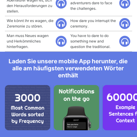
Abenteurer wagen es, sich
adventurers dare to face
den Herausforderungen zu
the challenges.
stellen.
Wie könnt ihr es wagen, die
How dare you interrupt the
Zeremonie zu stören.
ceremony.
Man muss Neues wagen
You have to dare to do
und Herkömmliches
something new and
hinterfragen.
question the traditional.
Laden Sie unsere mobile App herunter, die
alle am häufigsten verwendeten Wörter
enthält