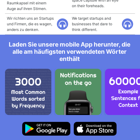
space capsule with an eye
Raumkapsel mit einem
on their foreheads.
Auge auf ihren Stirnen.
Wir richten uns an Startups
We target startups and
und Firmen, die es wagen,
businesses that dare to
anders zu denken.
think different.
Laden Sie unsere mobile App herunter, die
alle am häufigsten verwendeten Wörter
enthält