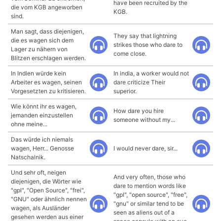
have been recruited by the
die vom KGB angeworben
KGB.
sind.
Man sagt, dass diejenigen,
They say that lightning
die es wagen sich dem
strikes those who dare to
Lager zu nähern von
come close.
Blitzen erschlagen werden.
In Indien würde kein
In india, a worker would not
Arbeiter es wagen, seinen
dare criticize Their
Vorgesetzten zu kritisieren.
superior.
Wie könnt ihr es wagen,
How dare you hire
jemanden einzustellen
someone without my...
ohne meine...
Das würde ich niemals
wagen, Herr... Genosse
I would never dare, sir...
Natschalnik.
Und sehr oft, neigen
And very often, those who
diejenigen, die Wörter wie
dare to mention words like
"gpl", "Open Source", "frei",
"gpl", "open source", "free",
"GNU" oder ähnlich nennen
"gnu" or similar tend to be
wagen, als Ausländer
seen as aliens out of a
gesehen werden aus einer