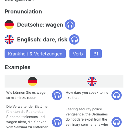
Pronunciation
Deutsche: wagen
Englisch: dare, risk
Krankheit & Verletzungen
Verb
B1
Examples
Wie können Sie es wagen,
How dare you speak to me
so mit mir zu reden
like that
Die Verwalter der Bistümer
Fearing security police
fürchten die Rache des
vengeance, the Ordinaries
Sicherheitsdienstes und
do not dare expel from the
wagen nicht, die Kleriker
seminary seminarians who
vom Seminar zu entfernen,