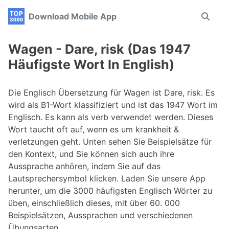
Skip
Skip
Skip
Download Mobile App
Toggle
to
to
to
search
primary
content
footer
navigation
Wagen - Dare, risk (Das 1947
Häufigste Wort In English)
Die Englisch Übersetzung für Wagen ist Dare, risk. Es
wird als B1-Wort klassifiziert und ist das 1947 Wort im
Englisch. Es kann als verb verwendet werden. Dieses
Wort taucht oft auf, wenn es um krankheit &
verletzungen geht. Unten sehen Sie Beispielsätze für
den Kontext, und Sie können sich auch ihre
Aussprache anhören, indem Sie auf das
Lautsprechersymbol klicken. Laden Sie unsere App
herunter, um die 3000 häufigsten Englisch Wörter zu
üben, einschließlich dieses, mit über 60. 000
Beispielsätzen, Aussprachen und verschiedenen
Übungsarten.