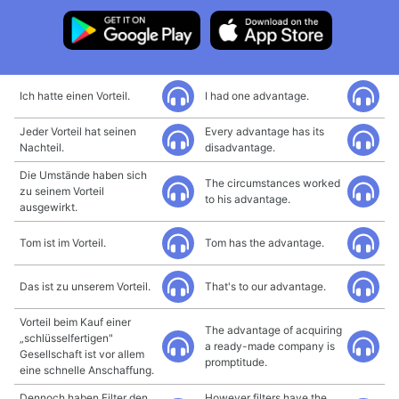
Ich hatte einen Vorteil.
I had one advantage.
Jeder Vorteil hat seinen
Every advantage has its
Nachteil.
disadvantage.
Die Umstände haben sich
The circumstances worked
zu seinem Vorteil
to his advantage.
ausgewirkt.
Tom ist im Vorteil.
Tom has the advantage.
Das ist zu unserem Vorteil.
That's to our advantage.
Vorteil beim Kauf einer
The advantage of acquiring
„schlüsselfertigen"
a ready-made company is
Gesellschaft ist vor allem
promptitude.
eine schnelle Anschaffung.
Dennoch haben Filter den
However filters have the