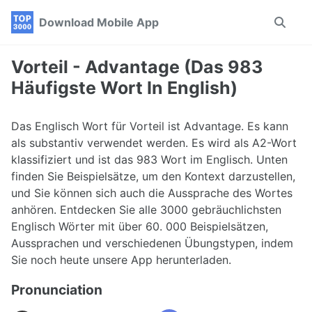
Skip
Skip
Skip
Download Mobile App
Toggle
to
to
to
search
primary
content
footer
navigation
Vorteil - Advantage (Das 983
Häufigste Wort In English)
Das Englisch Wort für Vorteil ist Advantage. Es kann
als substantiv verwendet werden. Es wird als A2-Wort
klassifiziert und ist das 983 Wort im Englisch. Unten
finden Sie Beispielsätze, um den Kontext darzustellen,
und Sie können sich auch die Aussprache des Wortes
anhören. Entdecken Sie alle 3000 gebräuchlichsten
Englisch Wörter mit über 60. 000 Beispielsätzen,
Aussprachen und verschiedenen Übungstypen, indem
Sie noch heute unsere App herunterladen.
Pronunciation