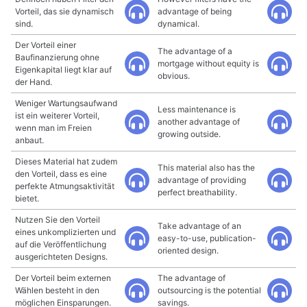
Vorteil, das sie dynamisch
advantage of being
sind.
dynamical.
Der Vorteil einer
The advantage of a
Baufinanzierung ohne
mortgage without equity is
Eigenkapital liegt klar auf
obvious.
der Hand.
Weniger Wartungsaufwand
Less maintenance is
ist ein weiterer Vorteil,
another advantage of
wenn man im Freien
growing outside.
anbaut.
Dieses Material hat zudem
This material also has the
den Vorteil, dass es eine
advantage of providing
perfekte Atmungsaktivität
perfect breathability.
bietet.
Nutzen Sie den Vorteil
Take advantage of an
eines unkomplizierten und
easy-to-use, publication-
auf die Veröffentlichung
oriented design.
ausgerichteten Designs.
Der Vorteil beim externen
The advantage of
Wählen besteht in den
outsourcing is the potential
möglichen Einsparungen.
savings.