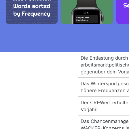
Die Entlastung durch
arbeitsmarktpolitisch
gegenüber dem Vorjah
Das Wintersportgesc
höhere Frequenzen al
Der CRI-Wert erholt
Vorjahr.
Das Chancenmanage
WACKER-Konzerns is