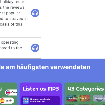
 holiday resort
as the reviews
most popular
ed to atraveo in
basis of this
 operating
pared to the
alle am häufigsten verwendeten