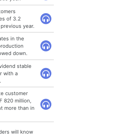
stomers
es of 3.2
previous year.
ates in the
production
lowed down.
vidend stable
r with a
.
te customer
 820 million,
nt more than in
ders will know