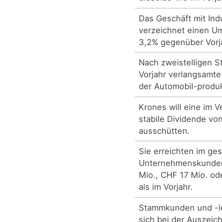
Das Geschäft mit Ind
verzeichnet einen U
3,2% gegenüber Vorj
Nach zweistelligen S
Vorjahr verlangsamt
der Automobil-produk
Krones will eine im V
stabile Dividende von
ausschütten.
Sie erreichten im ge
Unternehmenskunde
Mio., CHF 17 Mio. od
als im Vorjahr.
Stammkunden und -le
sich bei der Auszeic