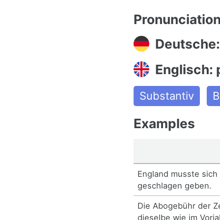
Pronunciatio
Deutsche:
Englisch: 
Substantiv
B
Examples
England musste sich 
geschlagen geben.
Die Abogebühr der Zei
dieselbe wie im Vorja