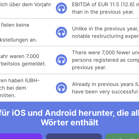
lich über dem Vorjahr
EBITDA of EUR 11.5 (12.6) m
than in the previous year.
 fielen keine
Unlike in the previous year
notable restructuring expe
kstellungen an.
There were 7,000 fewer u
jahr waren 7.000
persons registered as com
beitslos gemeldet.
previous year.
hren haben IUBH-
Already in previous years 
ich bei dem
have been very successful 
itten.
ür iOS und Android herunter, die 
Wörter enthält