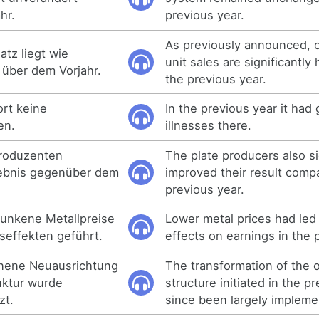
hr.
previous year.
As previously announced, 
atz liegt wie
unit sales are significantly 
 über dem Vorjahr.
the previous year.
ort keine
In the previous year it had
en.
illnesses there.
roduzenten
The plate producers also si
gebnis gegenüber dem
improved their result comp
previous year.
sunkene Metallpreise
Lower metal prices had led
seffekten geführt.
effects on earnings in the 
nnene Neuausrichtung
The transformation of the o
uktur wurde
structure initiated in the p
zt.
since been largely impleme