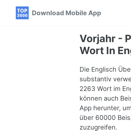
Skip
Skip
Skip
Download Mobile App
to
to
to
primary
content
footer
navigation
Vorjahr - 
Wort In En
Die Englisch Über
substantiv verwe
2263 Wort im Eng
können auch Beis
App herunter, um
über 60000 Beis
zuzugreifen.