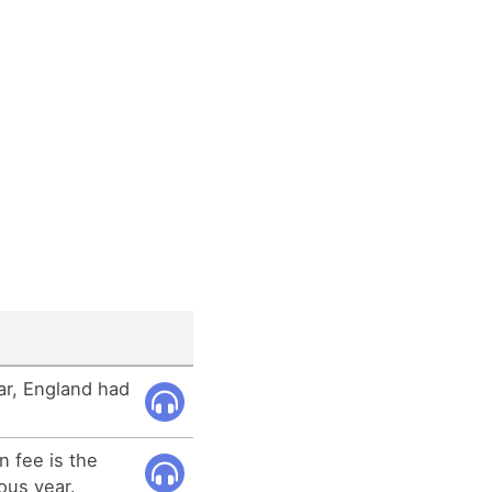
ear, England had
 fee is the
ous year.