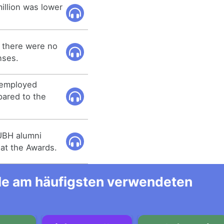
illion was lower
, there were no
nses.
nemployed
pared to the
IUBH alumni
at the Awards.
alle am häufigsten verwendeten