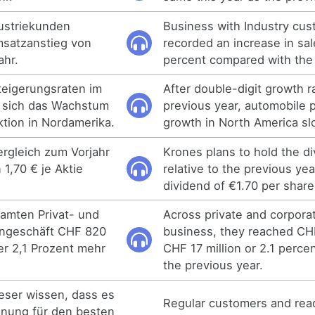
ustriekunden
Business with Industry cu
msatzanstieg von
recorded an increase in sal
ahr.
percent compared with the 
teigerungsraten im
After double-digit growth r
e sich das Wachstum
previous year, automobile 
tion in Nordamerika.
growth in North America s
ergleich zum Vorjahr
Krones plans to hold the di
 1,70 € je Aktie
relative to the previous yea
dividend of €1.70 per share
samten Privat- und
Across private and corpora
ngeschäft CHF 820
business, they reached CHF
er 2,1 Prozent mehr
CHF 17 million or 2.1 perce
the previous year.
ser wissen, dass es
Regular customers and rea
hnung für den besten