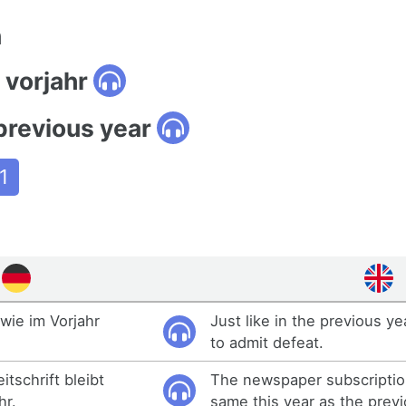
n
 vorjahr
previous year
1
wie im Vorjahr
Just like in the previous y
to admit defeat.
tschrift bleibt
The newspaper subscription
hr.
same this year as the previ