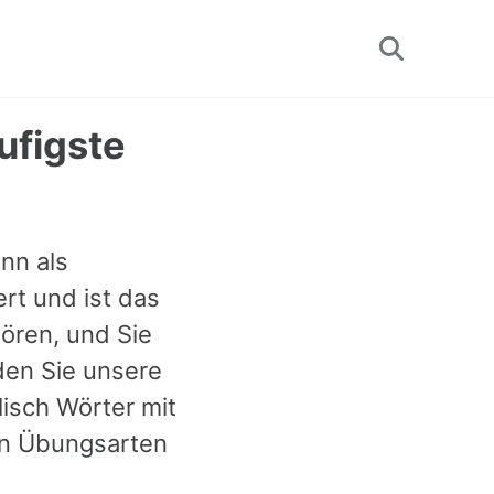
Toggle
search
ufigste
ann als
rt und ist das
ören, und Sie
den Sie unsere
lisch Wörter mit
en Übungsarten