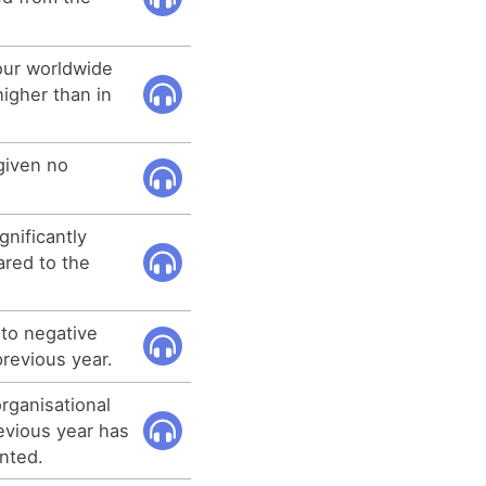
our worldwide
higher than in
 given no
gnificantly
ared to the
 to negative
previous year.
rganisational
revious year has
nted.