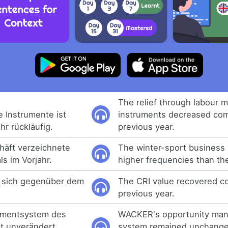
The relief through labour m
e Instrumente ist
instruments decreased com
r rückläufig.
previous year.
häft verzeichnete
The winter-sport business
s im Vorjahr.
higher frequencies than th
e sich gegenüber dem
The CRI value recovered c
previous year.
mentsystem des
WACKER's opportunity ma
t unverändert
system remained unchange