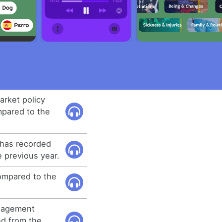
arket policy
pared to the
 has recorded
e previous year.
ompared to the
nagement
d from the