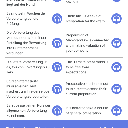
obvious.
liegt auf der Hand.
Es sind zehn Wochen der
There are 10 weeks of
Vorbereitung auf die
preparation for the exam.
Prüfung.
Die Vorbereitung des
Preparation of
Memorandums ist mit der
Memorandum is connected
Erstellung der Bewertung
with making valuation of
Ihres Unternehmens
your company.
verbunden.
Die letzte Vorbereitung ist
The ultimate preparation is
es, frei von Erwartungen zu
to be free from
sein.
expectations.
Studieninteressierte
Prospective students must
müssen einen Test
take a test to assess their
machen, um ihre derzeitige
current preparation.
Vorbereitung zu beurteilen.
Es ist besser, einen Kurs der
It is better to take a course
allgemeinen Vorbereitung
of general preparation.
zu nehmen.