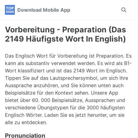
Skip
Skip
Skip
Download Mobile App
Toggle
to
to
to
search
primary
content
footer
navigation
Vorbereitung - Preparation (Das
2149 Häufigste Wort In English)
Das Englisch Wort für Vorbereitung ist Preparation. Es
kann als substantiv verwendet werden. Es wird als B1-
Wort klassifiziert und ist das 2149 Wort im Englisch.
Tippen Sie auf das Lautsprechersymbol, um sich ihre
Aussprache anzuhören, und Sie können unten auch
Beispielsätze für den Kontext sehen. Unsere App
bietet über 60. 000 Beispielsätze, Aussprachen und
verschiedene Übungstypen für die 3000 häufigsten
Englisch Wörter. Laden Sie es jetzt herunter, um sie
alle zu entdecken.
Pronunciation