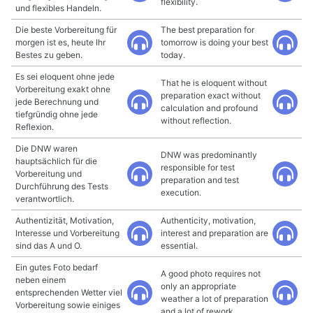
flexibility.
und flexibles Handeln.
Die beste Vorbereitung für
The best preparation for
morgen ist es, heute Ihr
tomorrow is doing your best
Bestes zu geben.
today.
Es sei eloquent ohne jede
That he is eloquent without
Vorbereitung exakt ohne
preparation exact without
jede Berechnung und
calculation and profound
tiefgründig ohne jede
without reflection.
Reflexion.
Die DNW waren
DNW was predominantly
hauptsächlich für die
responsible for test
Vorbereitung und
preparation and test
Durchführung des Tests
execution.
verantwortlich.
Authentizität, Motivation,
Authenticity, motivation,
Interesse und Vorbereitung
interest and preparation are
sind das A und O.
essential.
Ein gutes Foto bedarf
A good photo requires not
neben einem
only an appropriate
entsprechenden Wetter viel
weather a lot of preparation
Vorbereitung sowie einiges
and a lot of rework.