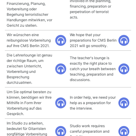
involved in the planning,
Finanzierung, Planung,
financing, preparation or
Vorbereitung oder
perpetration of terrorist
Begehung terroristischer
acts.
Handlungen mitwirken, vor
Gericht zu stellen.
Wir wünschen eine
We hope that your
reibungslose Vorbereitung
preparations for CMS Berlin
auf Ihre CMS Berlin 2021.
2021 will go smoothly.
Die Lehrerlounge ist genau
The teacher's lounge is
der richtige Raum, um
exactly the right place to
zwischen Unterricht,
catch your breath between
Vorbereitung und
teaching, preparation and
Besprechung
discussions.
durchzuatmen.
Um Sie optimal beraten zu
können, benötigen wir Ihre
In order help, we need your
Mithilfe in Form Ihrer
help as a preparation for
Vorbereitung auf das
the interview.
Gespräch.
Im Studio zu arbeiten,
Studio work requires
bedeutet für Gitarristen
careful preparation and
sorgfältige Vorbereitung