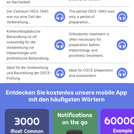
an Nacharbeit.
Der Zeitraum 1933-1940
The period 1933-1940 was
war nur eine Zeit der
only a period of
Vorbereitung...
preparation...
Kieferorthopädische
Orthodontic treatment is
Behandlung ist oft
often necessary for
notwendig für die
preparation before
Vorbereitung vor
implantology and
Implantologie und
prosthetic treatment.
prothetische Behandlung.
Ideal für die Vorbereitung
Ideal for OSCE preparation
und Beurteilung der OSCE-
and assessment.
Prüfung.
Entdecken Sie kostenlos unsere mobile App
mit den häufigsten Wörtern