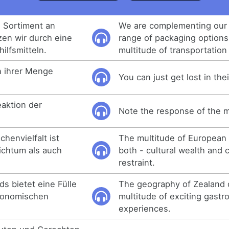
 Sortiment an
We are complementing our
en wir durch eine
range of packaging options
ilfsmitteln.
multitude of transportation 
n ihrer Menge
You can just get lost in the
eaktion der
Note the response of the m
henvielfalt ist
The multitude of European 
eichtum als auch
both - cultural wealth and c
restraint.
s bietet eine Fülle
The geography of Zealand 
ronomischen
multitude of exciting gast
experiences.