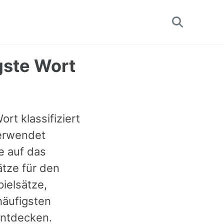
Toggle
search
gste Wort
ort klassifiziert
verwendet
e auf das
ätze für den
ielsätze,
äufigsten
 entdecken.