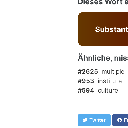
Dieses Wort e
Substant
Ähnliche, mi
#2625
multiple
#953
institute
#594
culture
Twitter
F