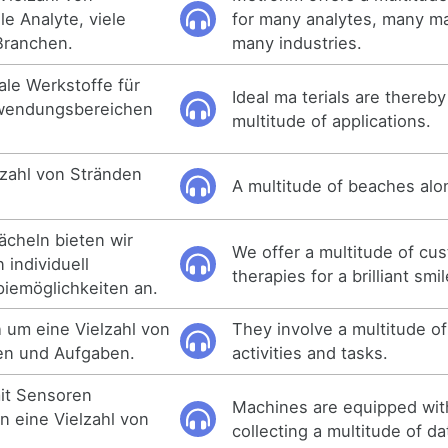
e Analyte, viele
for many analytes, many ma
Branchen.
many industries.
ale Werkstoffe für
Ideal ma terials are thereby
nwendungsbereichen
multitude of applications.
lzahl von Stränden
A multitude of beaches alo
ächeln bieten wir
We offer a multitude of cu
 individuell
therapies for a brilliant smil
iemöglichkeiten an.
h um eine Vielzahl von
They involve a multitude of
ten und Aufgaben.
activities and tasks.
it Sensoren
Machines are equipped wit
n eine Vielzahl von
collecting a multitude of da