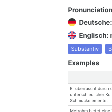
Pronunciatio
Deutsche: 
Englisch: 
Substantiv
B
Examples
Er überrascht durch d
unterschiedlicher Ko
Schmuckelemente.
Metrohm bietet eine 