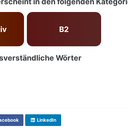
rscheint in den folgenden Kategor
iv
B2
ssverständliche Wörter
acebook
LinkedIn