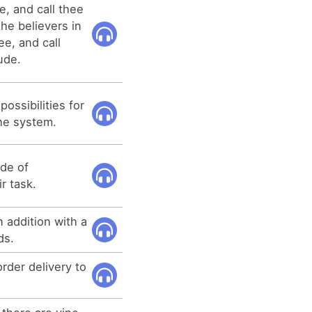
e, and call thee
he believers in
ee, and call
ude.
possibilities for
he system.
ude of
r task.
n addition with a
ds.
der delivery to