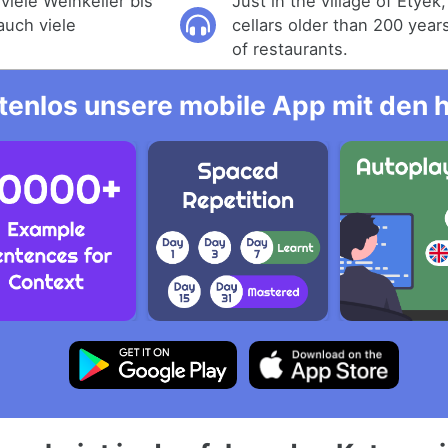
 viele Weinkeller bis
Just in the village of Etyek
auch viele
cellars older than 200 year
of restaurants.
tenlos unsere mobile App mit den 