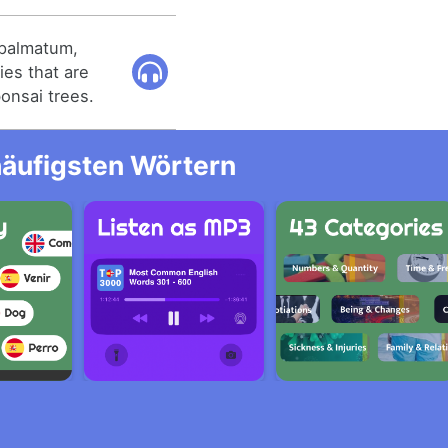
 palmatum,
ies that are
onsai trees.
häufigsten Wörtern