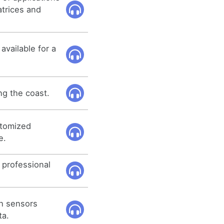
trices and
 available for a
ng the coast.
stomized
e.
 professional
h sensors
ta.