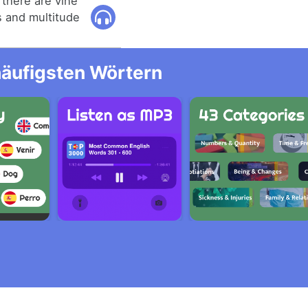
, there are vine
s and multitude
häufigsten Wörtern