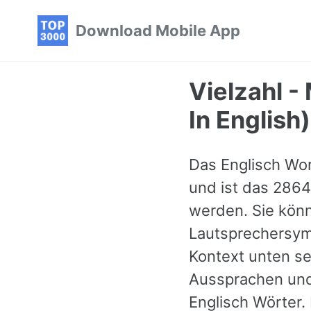
Skip
Skip
Skip
Download Mobile App
to
to
to
primary
content
footer
navigation
Vielzahl -
In English)
Das Englisch Wort
und ist das 2864
werden. Sie könn
Lautsprechersymb
Kontext unten se
Aussprachen und
Englisch Wörter. 