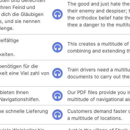
Guten und Gerechten
The good and just hate the
ihren Feind und
their enemy and despiser; t
 dich die Gläubigen
the orthodox belief hate th
s, und sie nennen
thee a danger to the multit
Menge.
elfältige
This creates a multitude of 
combining and extending t
keiten.
benötigen für die
Train drivers need a multit
eit eine Viel zahl von
documents to carry out thei
bieten Ihnen
Our PDF files provide you i
 Navigationshilfen.
multitude of navigational ai
e schnelle Lieferung
Customers demand faster or
a multitude of locations.