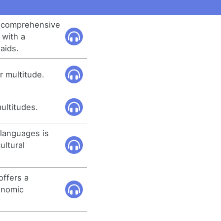
 comprehensive
 with a
aids.
ir multitude.
ultitudes.
languages is
ultural
offers a
ronomic