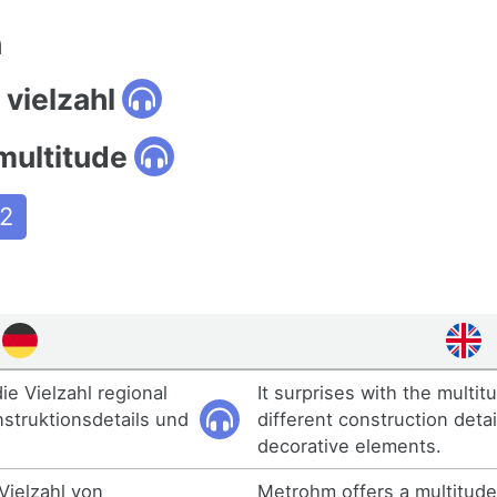
n
vielzahl
multitude
2
ie Vielzahl regional
It surprises with the multit
nstruktionsdetails und
different construction deta
decorative elements.
Vielzahl von
Metrohm offers a multitude