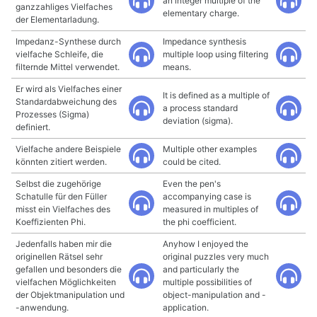
an integer multiple of the
ganzzahliges Vielfaches
elementary charge.
der Elementarladung.
Impedanz-Synthese durch
Impedance synthesis
vielfache Schleife, die
multiple loop using filtering
filternde Mittel verwendet.
means.
Er wird als Vielfaches einer
It is defined as a multiple of
Standardabweichung des
a process standard
Prozesses (Sigma)
deviation (sigma).
definiert.
Vielfache andere Beispiele
Multiple other examples
könnten zitiert werden.
could be cited.
Selbst die zugehörige
Even the pen's
Schatulle für den Füller
accompanying case is
misst ein Vielfaches des
measured in multiples of
Koeffizienten Phi.
the phi coefficient.
Jedenfalls haben mir die
Anyhow I enjoyed the
originellen Rätsel sehr
original puzzles very much
gefallen und besonders die
and particularly the
vielfachen Möglichkeiten
multiple possibilities of
der Objektmanipulation und
object-manipulation and -
-anwendung.
application.