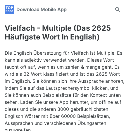
Skip
Skip
Skip
Download Mobile App
Toggle
to
to
to
search
primary
content
footer
navigation
Vielfach - Multiple (Das 2625
Häufigste Wort In English)
Die Englisch Übersetzung für Vielfach ist Multiple. Es
kann als adjektiv verwendet werden. Dieses Wort
taucht oft auf, wenn es um zahlen & menge geht. Es
wird als B2-Wort klassifiziert und ist das 2625 Wort
im Englisch. Sie können sich ihre Aussprache anhören,
indem Sie auf das Lautsprechersymbol klicken, und
Sie können auch Beispielsätze für den Kontext unten
sehen. Laden Sie unsere App herunter, um offline auf
dieses und die anderen 3000 gebräuchlichsten
Englisch Wörter mit über 60000 Beispielsätzen,
Aussprachen und verschiedenen Übungsarten
zuzugreifen.