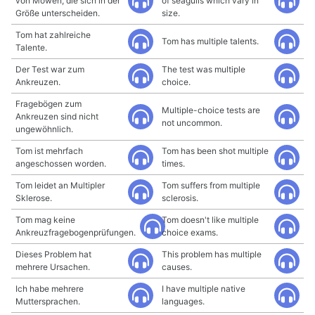
von Möwen, die sich in der
of seagulls which vary in
Größe unterscheiden.
size.
Tom hat zahlreiche
Tom has multiple talents.
Talente.
Der Test war zum
The test was multiple
Ankreuzen.
choice.
Fragebögen zum
Multiple-choice tests are
Ankreuzen sind nicht
not uncommon.
ungewöhnlich.
Tom ist mehrfach
Tom has been shot multiple
angeschossen worden.
times.
Tom leidet an Multipler
Tom suffers from multiple
Sklerose.
sclerosis.
Tom mag keine
Tom doesn't like multiple
Ankreuzfragebogenprüfungen.
choice exams.
Dieses Problem hat
This problem has multiple
mehrere Ursachen.
causes.
Ich habe mehrere
I have multiple native
Muttersprachen.
languages.