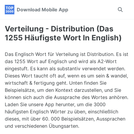
Skip
Skip
Skip
Download Mobile App
Toggle
to
to
to
search
primary
content
footer
navigation
Verteilung - Distribution (Das
1255 Häufigste Wort In English)
Das Englisch Wort für Verteilung ist Distribution. Es ist
das 1255 Wort auf Englisch und wird als A2-Wort
eingestuft. Es kann als substantiv verwendet werden.
Dieses Wort taucht oft auf, wenn es um sein & wandel,
wirtschaft & fertigung geht. Unten finden Sie
Beispielsätze, um den Kontext darzustellen, und Sie
können sich auch die Aussprache des Wortes anhören.
Laden Sie unsere App herunter, um die 3000
häufigsten Englisch Wörter zu üben, einschließlich
dieses, mit über 60. 000 Beispielsätzen, Aussprachen
und verschiedenen Übungsarten.