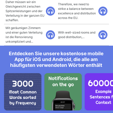
Daher müssen wir ein
Therefore, we need to
Gleichgewicht zwischen
strike a balance between
Spitzenleistungen und der
excellence and distribution
Verteilung in der ganzen EU
across the EU.
schaffen.
Mit geräumigen Zimmern
und einer guten Verteilung
With well-sized rooms and
ist die Renovierung
good distribution,...
unkompliziert und...
Entdecken Sie unsere kostenlose mobile
App für iOS und Android, die alle am
häufigsten verwendeten Wörter enthält