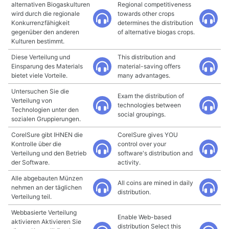
alternativen Biogaskulturen
Regional competitiveness
wird durch die regionale
towards other crops
Konkurrenzfähigkeit
determines the distribution
gegenüber den anderen
of alternative biogas crops.
Kulturen bestimmt.
Diese Verteilung und
This distribution and
Einsparung des Materials
material-saving offers
bietet viele Vorteile.
many advantages.
Untersuchen Sie die
Exam the distribution of
Verteilung von
technologies between
Technologien unter den
social groupings.
sozialen Gruppierungen.
CorelSure gibt IHNEN die
CorelSure gives YOU
Kontrolle über die
control over your
Verteilung und den Betrieb
software's distribution and
der Software.
activity.
Alle abgebauten Münzen
All coins are mined in daily
nehmen an der täglichen
distribution.
Verteilung teil.
Webbasierte Verteilung
Enable Web-based
aktivieren Aktivieren Sie
distribution Select this