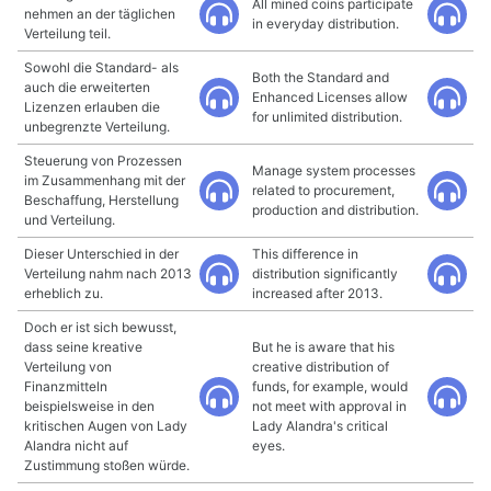
All mined coins participate
nehmen an der täglichen
in everyday distribution.
Verteilung teil.
Sowohl die Standard- als
Both the Standard and
auch die erweiterten
Enhanced Licenses allow
Lizenzen erlauben die
for unlimited distribution.
unbegrenzte Verteilung.
Steuerung von Prozessen
Manage system processes
im Zusammenhang mit der
related to procurement,
Beschaffung, Herstellung
production and distribution.
und Verteilung.
Dieser Unterschied in der
This difference in
Verteilung nahm nach 2013
distribution significantly
erheblich zu.
increased after 2013.
Doch er ist sich bewusst,
dass seine kreative
But he is aware that his
Verteilung von
creative distribution of
Finanzmitteln
funds, for example, would
beispielsweise in den
not meet with approval in
kritischen Augen von Lady
Lady Alandra's critical
Alandra nicht auf
eyes.
Zustimmung stoßen würde.