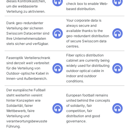
dieses Kontrollkästchen,
check box to enable Web-
um die webbasierte
based distribution.
Verteilung zu aktivieren.
Your corporate data is
Dank geo-redundanter
always secure and
Verteilung der sicheren
available thanks to the
Swisscom Datacenter sind
geo-redundant distribution
Ihre Unternehmensdaten
of secure Swisscom data
stets sicher und verfügbar.
centres.
Fiber optics distribution
Faseroptik Verteilerschrank
cabinet are currently being
sind derzeit weit verbreitet
widely used for distributing
für die Verteilung von
outdoor optical cable in
Outdoor-optische Kabel in
indoor and outdoor
Innen-und Außenbereich.
conditions.
Der europäische Fußball
steht weiterhin vereint
European football remains
hinter Konzepten wie
united behind the concepts
Solidarität, fairer
of solidarity, fair
Wettbewerb, faire
competition, fair
Verteilung und
distribution and good
verantwortungsbewusste
governance.
Führung.